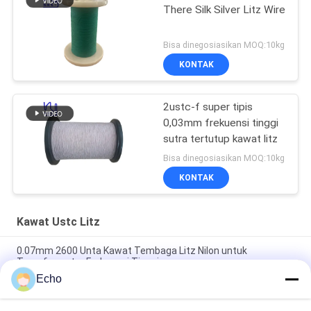
There Silk Silver Litz Wire
Bisa dinegosiasikan MOQ:10kg
KONTAK
2ustc-f super tipis
0,03mm frekuensi tinggi
sutra tertutup kawat litz
Bisa dinegosiasikan MOQ:10kg
KONTAK
Kawat Ustc Litz
0.07mm 2600 Unta Kawat Tembaga Litz Nilon untuk
Transformator Frekuensi Tinggi
Echo
Custom 0.07mm 2600 Strands Nylon melayani kawat Litz
untuk aplikasi frekuensi tinggi