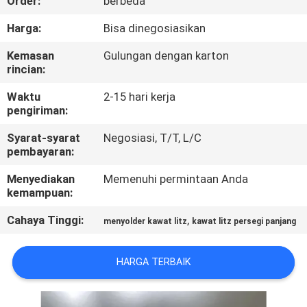
Order:
berbeda
KONTROL
Harga:
Bisa dinegosiasikan
KUALITAS
Kemasan
Gulungan dengan karton
rincian:
HUBUNGI
Waktu
2-15 hari kerja
pengiriman:
KAMI
Syarat-syarat
Negosiasi, T/T, L/C
pembayaran:
BERITA
Menyediakan
Memenuhi permintaan Anda
kemampuan:
QUOTE
Cahaya Tinggi:
,
menyolder kawat litz
kawat litz persegi panjang
REQUEST
SUATU
HARGA TERBAIK
SITEMAP