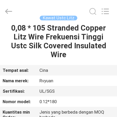
Tianjin
Ruiyuan
Electric
Material
Co,.Ltd.
Kawat Ustc Litz
All
Rights
Reserved.
0,08 * 105 Stranded Copper
RUMAH
Litz Wire Frekuensi Tinggi
PRODUK
Ustc Silk Covered Insulated
Wire
VIDEO
Tempat asal:
Cina
TENTANG
Nama merek:
Rvyuan
KITA
Sertifikasi:
UL/SGS
WISATA
Nomor model:
0.12*180
PABRIK
Kuantitas min
Jenis yang berbeda dengan MOQ