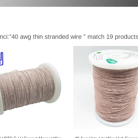
nci:
"40 awg thin stranded wire "
match 19 product