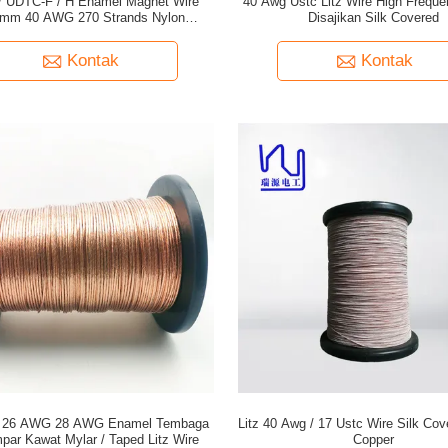
 UDTC-F / H Enamel Magnet Wire
40 Awg Ustc Litz Wire High Freque
8mm 40 AWG 270 Strands Nylon
Disajikan Silk Covered
Menggunakan Litz
Kontak
Kontak
 26 AWG 28 AWG Enamel Tembaga
Litz 40 Awg / 17 Ustc Wire Silk Co
par Kawat Mylar / Taped Litz Wire
Copper