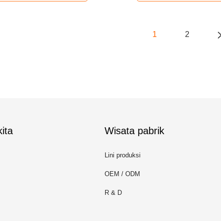
1
2
ita
Wisata pabrik
Lini produksi
OEM / ODM
R & D