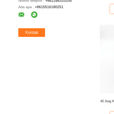
Nomor telepon :
+862288333335
Ada apa :
+8615516180251
Kontak
40 Awg K