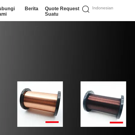
Indonesian
ubungi
Berita
Quote Request
ami
Suatu