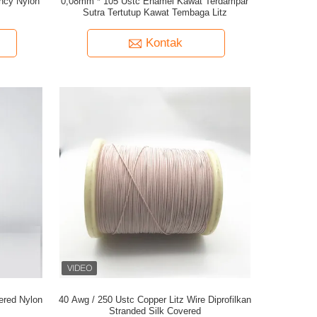
ncy Nylon
0,08mm * 105 Ustc Enamel Kawat Terdampar
Sutra Tertutup Kawat Tembaga Litz
Kontak
vered Nylon
40 Awg / 250 Ustc Copper Litz Wire Diprofilkan
Stranded Silk Covered