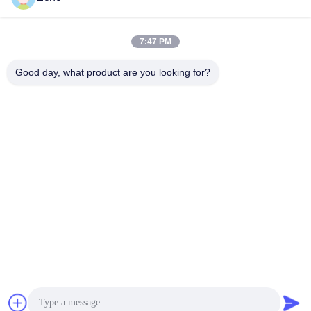
Video Terbaru
7:47 PM
Good day, what product are you looking for?
00:36
00:54
Nilon menyajikan kawat litz kawat
Lini produksi untuk kawat tembaga
litz berlapis sutra 0,025mmx10
pipih berlapis enamel.
December 29, 2025
July 23, 2025
00:20
00:25
Custom 99,99999% Kemurnian
2UEW-F 0.18mm Tinggi kemurnian
Tinggi Bar Tembaga Bebas Oksigen
4N OCC enamel Silver Wire Untuk
Audio
May 28, 2025
May 28, 2025