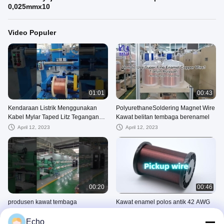
0,025mmx10
Video Populer
01:01
00:43
Kendaraan Listrik Menggunakan
PolyurethaneSoldering Magnet Wire
Kabel Mylar Taped Litz Tegangan
Kawat belitan tembaga berenamel
Breakdown Tinggi
April 12, 2023
April 12, 2023
00:20
00:46
produsen kawat tembaga
Kawat enamel polos antik 42 AWG
berenamel, tur pabrik, kawat lilitan
untuk pickup gitar
tembaga untuk trafo, motor
Echo
June 16, 2023
March 21, 2023