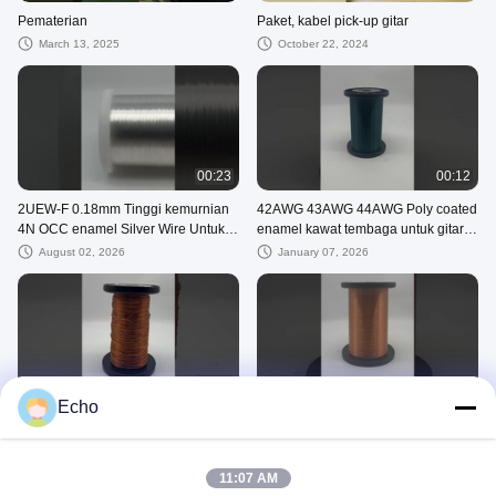
Pematerian
Paket, kabel pick-up gitar
March 13, 2025
October 22, 2024
00:23
00:12
2UEW-F 0.18mm Tinggi kemurnian
42AWG 43AWG 44AWG Poly coated
4N OCC enamel Silver Wire Untuk
enamel kawat tembaga untuk gitar
Audio
pickup
August 02, 2026
January 07, 2026
00:15
00:14
Echo
FIW6 0,711mm kawat tembaga
FIW4 180 Kabel yang terisolasi
enamel terisolasi sepenuhnya
sepenuhnya Kabel tembaga enamel
0.14mm 0.15mm 0.2mm
August 06, 2026
August 02, 2026
11:07 AM