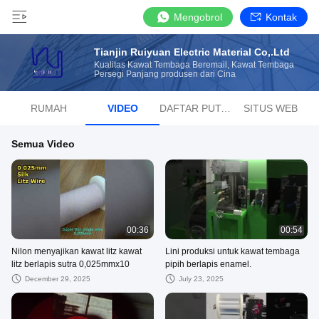
Mengobrol
Kontak
Tianjin Ruiyuan Electric Material Co,.Ltd
Kualitas Kawat Tembaga Beremail, Kawat Tembaga
Persegi Panjang produsen dari Cina
RUMAH
VIDEO
DAFTAR PUTAR
SITUS WEB
Semua Video
00:36
00:54
Nilon menyajikan kawat litz kawat
Lini produksi untuk kawat tembaga
litz berlapis sutra 0,025mmx10
pipih berlapis enamel.
December 29, 2025
July 23, 2025