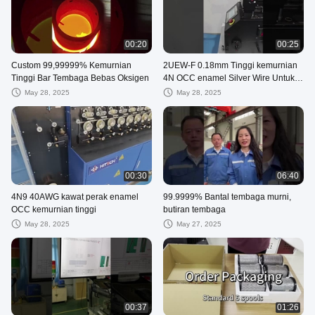
00:20
00:25
Custom 99,99999% Kemurnian
2UEW-F 0.18mm Tinggi kemurnian
Tinggi Bar Tembaga Bebas Oksigen
4N OCC enamel Silver Wire Untuk
Audio
May 28, 2025
May 28, 2025
00:30
06:40
4N9 40AWG kawat perak enamel
99.9999% Bantal tembaga murni,
OCC kemurnian tinggi
butiran tembaga
May 28, 2025
May 27, 2025
00:37
01:26