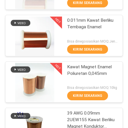
KIRIM SEKARANG
KONTROL
HOT
0.011mm Kawat Berliku
KUALITAS
194
Tembaga Enamel
HUBUNGI
Kawat Magnet
Bisa dinegosiasikan MOQ:Jenis yang berbeda dengan MOQ berbeda
KAMI
KIRIM SEKARANG
HOT
BERITA
Kawat Magnet Enamel
Poliuretan 0,045mm
QUOTE
201
Bisa dinegosiasikan MOQ:10kg
REQUEST
Kawat Tembaga
KIRIM SEKARANG
SUATU
Enamel Ultra Halus
39 AWG 0.09mm
2UEW155 Kawat Berliku
SITEMAP
Magnet Konduktor