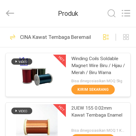
Tianjin
Ruiyuan
Electric
Produk
Material
Co,.Ltd.
All
Rights
Reserved.
RUMAH
230
CINA Kawat Tembaga Beremail
Kawat Tembaga
PRODUK
Beremail
HOT
Winding Coils Soldable
Magnet Wire Biru / Hijau /
VIDEO
Merah / Biru Warna
Bisa dinegosiasikan MOQ:5kg
TENTANG
KIRIM SEKARANG
427
KITA
Kawat Tembaga
HOT
2UEW 155 0.02mm
Kawat Tembaga Enamel
WISATA
Persegi Panjang
PABRIK
Bisa dinegosiasikan MOQ:1 Kilogram/Kilogram