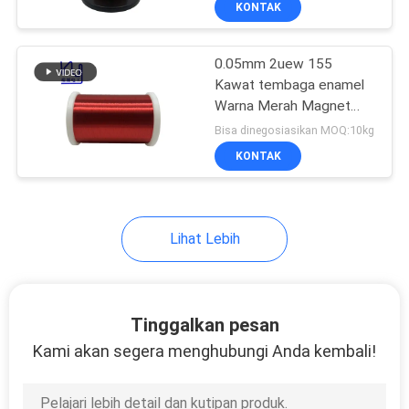
KONTAK
17
Filter Saluran Listrik
0.05mm 2uew 155
Kawat tembaga enamel
Warna Merah Magnet
Winding
Bisa dinegosiasikan MOQ:10kg
KONTAK
17
Lihat Lebih
Beralih Mode
Transformer
Tinggalkan pesan
Kami akan segera menghubungi Anda kembali!
50