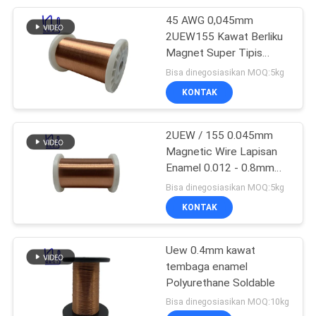
45 AWG 0,045mm
254
2UEW155 Kawat Berliku
Tiga Kawat
Magnet Super Tipis
Berisolasi Enamel
Bisa dinegosiasikan MOQ:5kg
Terisolasi
KONTAK
2UEW / 155 0.045mm
Magnetic Wire Lapisan
Enamel 0.012 - 0.8mm
87
Generator Wire Tembaga
Bisa dinegosiasikan MOQ:5kg
Kawat Kumparan
KONTAK
Suara
Uew 0.4mm kawat
tembaga enamel
Polyurethane Soldable
Bisa dinegosiasikan MOQ:10kg