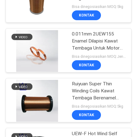
Tembaga Terisolasi
Bisa dinegosiasikan MOQ:5kg
Enamel
PRIVACY
KONTAK
520
POLICY
0.011mm 2UEW155
Kawat Ustc Litz
Enamel Dilapisi Kawat
Tembaga Untuk Motor
Berliku
Bisa dinegosiasikan MOQ:Jenis yang berbeda dengan MOQ berbeda
KONTAK
Ruiyuan Super Thin
67
Winding Coils Kawat
Tembaga Berenamel
Kawat FIW
0.012mm-0.08mm
Bisa dinegosiasikan MOQ:5kg
KONTAK
UEW-F Hot Wind Self