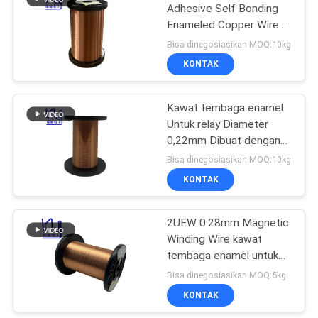
Adhesive Self Bonding
Enameled Copper Wire
219
Untuk Coils
Bisa dinegosiasikan MOQ:10kg
KONTAK
Kawat Ikatan Diri
Kawat tembaga enamel
Untuk relay Diameter
0,22mm Dibuat dengan
Isolasi Polyurethane
Bisa dinegosiasikan MOQ:10kg
KONTAK
326
2UEW 0.28mm Magnetic
Kawat Tembaga Litz
Winding Wire kawat
tembaga enamel untuk
motor
Bisa dinegosiasikan MOQ:5kg
KONTAK