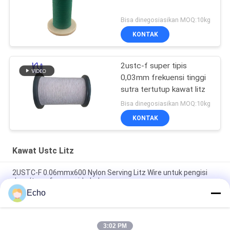
Bisa dinegosiasikan MOQ:10kg
KONTAK
2ustc-f super tipis
0,03mm frekuensi tinggi
sutra tertutup kawat litz
Bisa dinegosiasikan MOQ:10kg
KONTAK
Kawat Ustc Litz
2USTC-F 0.06mmx600 Nylon Serving Litz Wire untuk pengisi
daya/transformer nirkabel
Echo
0.1mm X 150 Helai Sutra Tembaga Padat Tertutup Litz 1100V
Untuk Transformer/Pengisi Daya Nirkabel
3:02 PM