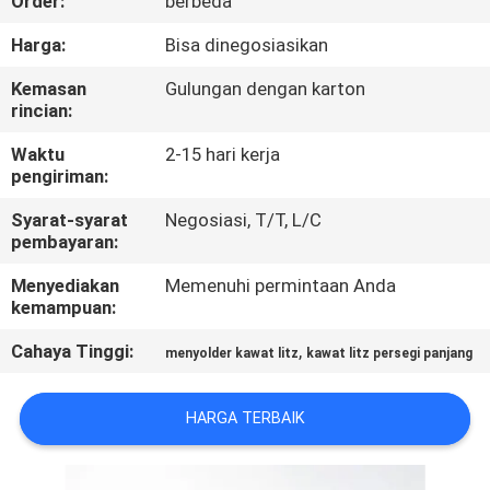
Order:
berbeda
KONTROL
Harga:
Bisa dinegosiasikan
KUALITAS
Kemasan
Gulungan dengan karton
rincian:
HUBUNGI
Waktu
2-15 hari kerja
pengiriman:
KAMI
Syarat-syarat
Negosiasi, T/T, L/C
pembayaran:
BERITA
Menyediakan
Memenuhi permintaan Anda
kemampuan:
QUOTE
Cahaya Tinggi:
,
menyolder kawat litz
kawat litz persegi panjang
REQUEST
SUATU
HARGA TERBAIK
SITEMAP