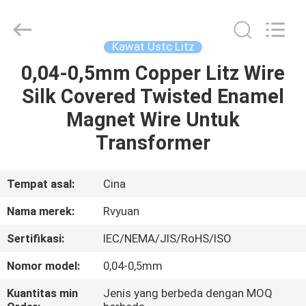
Tianjin
Ruiyuan
Electric
Material
Co,.Ltd.
Kawat Ustc Litz
All
Rights
Reserved.
0,04-0,5mm Copper Litz Wire
RUMAH
Silk Covered Twisted Enamel
PRODUK
Magnet Wire Untuk
Transformer
VIDEO
Tempat asal:
Cina
TENTANG
Nama merek:
Rvyuan
KITA
Sertifikasi:
IEC/NEMA/JIS/RoHS/ISO
WISATA
Nomor model:
0,04-0,5mm
PABRIK
Kuantitas min
Jenis yang berbeda dengan MOQ