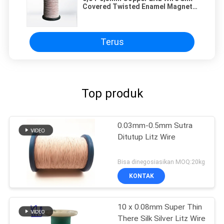
Covered Twisted Enamel Magnet
Wire Untuk Transformer
Terus
Top produk
0.03mm-0.5mm Sutra
Ditutup Litz Wire
Bisa dinegosiasikan MOQ:20kg
KONTAK
10 x 0.08mm Super Thin
There Silk Silver Litz Wire