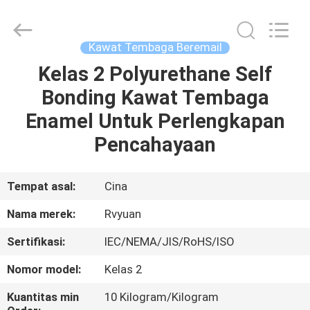
Tianjin
Ruiyuan
Electric
Material
Co,.Ltd.
Kawat Tembaga Beremail
All
Rights
Reserved.
Kelas 2 Polyurethane Self
RUMAH
Bonding Kawat Tembaga
PRODUK
Enamel Untuk Perlengkapan
Pencahayaan
VIDEO
Tempat asal:
Cina
TENTANG
Nama merek:
Rvyuan
KITA
Sertifikasi:
IEC/NEMA/JIS/RoHS/ISO
WISATA
Nomor model:
Kelas 2
PABRIK
Kuantitas min
10 Kilogram/Kilogram