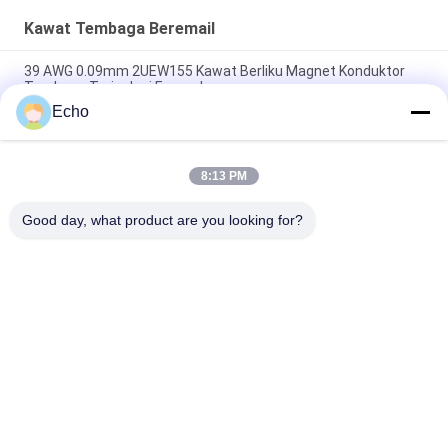
Kawat Tembaga Beremail
39 AWG 0.09mm 2UEW155 Kawat Berliku Magnet Konduktor
Tembaga Terisolasi Enamel
Echo
0.011mm 2UEW155 Enamel Dilapisi Kawat Tembaga Untuk
Motor Berliku
8:13 PM
Ruiyuan Super Thin Winding Coils Kawat Tembaga Berenamel
0.012mm-0.08mm
Good day, what product are you looking for?
Bad Request
Semua
Kawat Tembaga 
Kawat Tembaga 
Beremail
Persegi Panjang
Kawat Tembaga 
Kawat Magnet
Enamel Ultra Halus
Kawat Ustc Litz
Kawat FIW