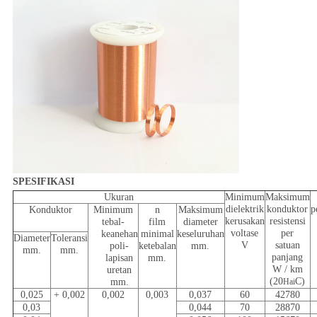
SPESIFIKASI
Ukuran
Minimum
Maksimum
dielektrik
konduktor
p
Konduktor
Minimum
n
Maksimum
kerusakan
resistensi
tebal-
film
diameter
voltase
per
keanehan
minimal
keseluruhan
Diameter
Toleransi
V
satuan
poli-
ketebalan
mm.
mm.
mm.
panjang
lapisan
mm.
W / km
uretan
(20
C)
mm.
Hai
0,025
+ 0,002
0,002
0,003
0,037
60
42780
0,03
0,044
70
28870