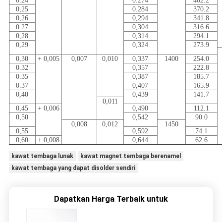
0.24
0.274
402.2
0,25
0.284
370.2
0,26
0,294
341.8
0.27
0,304
316.6
0,28
0,314
294.1
0,29
0,324
273.9
0,30
+ 0,005
0,007
0,010
0,337
1400
254.0
0.32
0,357
222.8
0.35
0,387
185.7
0.37
0,407
165.9
0,40
0,439
141.7
0,011
0,45
+ 0,006
0,490
112.1
0,50
0,542
90.0
0,008
0,012
1450
0,55
0,592
74.1
0,60
+ 0,008
0,644
62.6
kawat tembaga lunak
kawat magnet tembaga berenamel
kawat tembaga yang dapat disolder sendiri
Dapatkan Harga Terbaik untuk