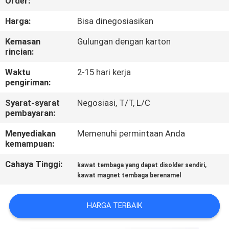
Order:
KONTROL
Harga:
Bisa dinegosiasikan
KUALITAS
Kemasan
Gulungan dengan karton
rincian:
HUBUNGI
Waktu
2-15 hari kerja
pengiriman:
KAMI
Syarat-syarat
Negosiasi, T/T, L/C
pembayaran:
BERITA
Menyediakan
Memenuhi permintaan Anda
kemampuan:
QUOTE
Cahaya Tinggi:
,
kawat tembaga yang dapat disolder sendiri
REQUEST
kawat magnet tembaga berenamel
SUATU
HARGA TERBAIK
SITEMAP