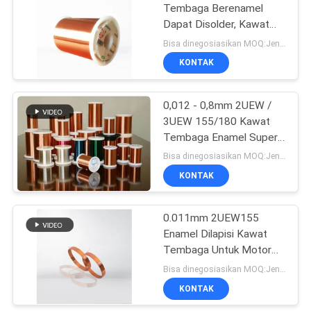
Tembaga Berenamel
Dapat Disolder, Kawat
Berliku Magnet Poliamida
Bisa dinegosiasikan MOQ:Jenis yang berbeda dengan MOQ berbeda
Di Atas Poliuretan
KONTAK
0,012 - 0,8mm 2UEW /
3UEW 155/180 Kawat
Tembaga Enamel Super
Halus
Bisa dinegosiasikan MOQ:Jenis yang berbeda dengan MOQ berbeda
KONTAK
0.011mm 2UEW155
Enamel Dilapisi Kawat
Tembaga Untuk Motor
Berliku
Bisa dinegosiasikan MOQ:Jenis yang berbeda dengan MOQ berbeda
KONTAK