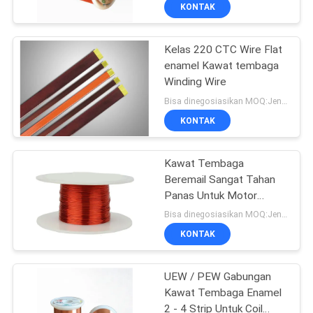
Magnet Tembaga
KONTAK
KONTROL
Kelas 220 CTC Wire Flat
KUALITAS
enamel Kawat tembaga
Winding Wire
HUBUNGI
Bisa dinegosiasikan MOQ:Jenis yang berbeda dengan MOQ berbeda
KAMI
KONTAK
BERITA
Kawat Tembaga
Beremail Sangat Tahan
Panas Untuk Motor
QUOTE
Listrik Berliku
Bisa dinegosiasikan MOQ:Jenis yang berbeda dengan MOQ berbeda
REQUEST
KONTAK
SUATU
UEW / PEW Gabungan
Kawat Tembaga Enamel
SITEMAP
2 - 4 Strip Untuk Coil