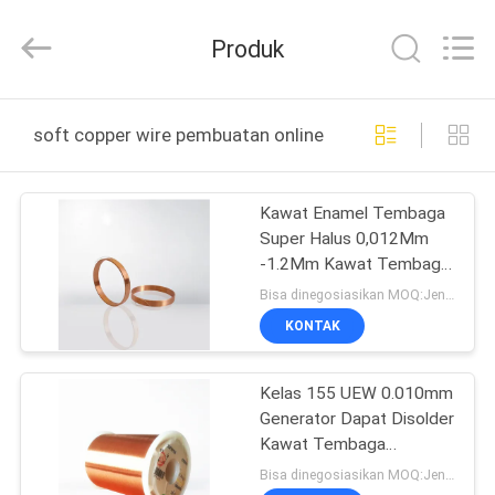
Tianjin
Ruiyuan
Electric
Produk
Material
Co,.Ltd.
All
Rights
Reserved.
RUMAH
soft copper wire pembuatan online
PRODUK
Kawat Enamel Tembaga
Super Halus 0,012Mm
VIDEO
-1.2Mm Kawat Tembaga
Magnet Pernis Ukuran
Bisa dinegosiasikan MOQ:Jenis yang berbeda dengan MOQ berbeda
Penuh
TENTANG
KONTAK
KITA
Kelas 155 UEW 0.010mm
Generator Dapat Disolder
WISATA
Kawat Tembaga
PABRIK
Berenamel Kawat
Bisa dinegosiasikan MOQ:Jenis yang berbeda dengan MOQ berbeda