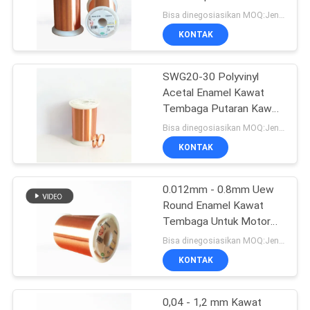
Winding
Bisa dinegosiasikan MOQ:Jenis yang berbeda dengan MOQ berbeda
PRIVACY
KONTAK
POLICY
SWG20-30 Polyvinyl
Acetal Enamel Kawat
Tembaga Putaran Kawat
Tembaga Berliku Untuk
Bisa dinegosiasikan MOQ:Jenis yang berbeda dengan MOQ berbeda
Motor
KONTAK
0.012mm - 0.8mm Uew
Round Enamel Kawat
Tembaga Untuk Motor
Listrik
Bisa dinegosiasikan MOQ:Jenis yang berbeda dengan MOQ berbeda
KONTAK
0,04 - 1,2 mm Kawat