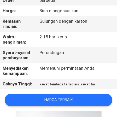
Order:
berbeda
KONTROL
Harga:
Bisa dinegosiasikan
KUALITAS
Kemasan
Gulungan dengan karton
rincian:
HUBUNGI
Waktu
2-15 hari kerja
pengiriman:
KAMI
Syarat-syarat
Perundingan
pembayaran:
BERITA
Menyediakan
Memenuhi permintaan Anda
kemampuan:
QUOTE
Cahaya Tinggi:
,
kawat tembaga terisolasi
kawat tiw
REQUEST
SUATU
HARGA TERBAIK
SITEMAP