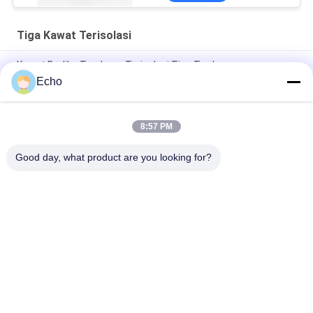
Tiga Kawat Terisolasi
Kawat Berliku Tembaga Terisolasi Tiga Terdampar
Profesional Bersertifikat UL TIW untuk transformator
Echo
Kawat TIW Terisolasi Tiga Kawat TIW Terisolasi 0,15mm
8:57 PM
TIW-B/F Kawat Terisolasi Tiga Kali Lipat Kawat TIW Terisolasi
0.15mm Untuk Transformator
Good day, what product are you looking for?
Bad Request
Semua
Kawat Tembaga 
Kawat Tembaga 
Beremail
Persegi Panjang
Kawat Tembaga 
Kawat Magnet
Enamel Ultra Halus