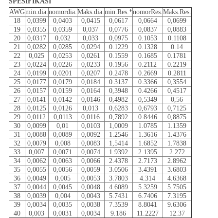
SPESIFIKASI
AWG
min.dia.
nomordia.
Maks.dia.
min.Res.*
nomorRes.
Maks.Res.
18
0,0399
0,0403
0,0415
0,0617
0,0664
0,0699
19
0,0355
0,0359
0,037
0,0776
0,0837
0,0883
20
0,0317
0,032
0,033
0,0975
0.1053
0.1108
21
0,0282
0,0285
0,0294
0.1229
0.1328
0.14
22
0,025
0,0253
0,0261
0.1559
0.1685
0.1781
23
0,0224
0,0226
0,0233
0.1956
0.2112
0.2219
24
0,0199
0,0201
0,0207
0.2478
0.2669
0.2811
25
0,0177
0,0179
0,0184
0.3137
0.3366
0,3554
26
0,0157
0,0159
0,0164
0,3948
0.4266
0,4517
27
0,0141
0,0142
0,0146
0,4982
0,5349
0,56
28
0,0125
0,0126
0,013
0,6283
0,6793
0,7125
29
0,0112
0,0113
0,0116
0,7892
0.8446
0,8875
30
0,0099
0,01
0,0103
1,0009
1.0785
1.1359
31
0,0088
0,0089
0,0092
1.2546
1.3616
1.4376
32
0,0079
0,008
0,0083
1,5414
1.6852
1.7838
33
0,007
0,0071
0,0074
1.9392
2.1395
2.272
34
0,0062
0,0063
0,0066
2.4378
2.7173
2.8962
35
0,0055
0,0056
0,0059
3.0506
3.4391
3.6803
36
0,0049
0,005
0,0053
3.7803
4.314
4.6368
37
0,0044
0,0045
0,0048
4.6089
5.3259
5.7505
38
0,0039
0,004
0,0043
5.7431
6.7406
7.3195
39
0,0034
0,0035
0,0038
7.3539
8.8041
9.6306
40
0,003
0,0031
0,0034
9.186
11.2227
12.37