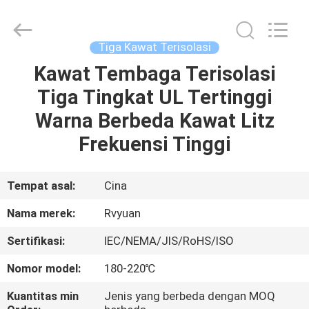
Tianjin
Ruiyuan
Electric
Material
Co,.Ltd.
Tiga Kawat Terisolasi
All
Rights
Reserved.
Kawat Tembaga Terisolasi
RUMAH
Tiga Tingkat UL Tertinggi
PRODUK
Warna Berbeda Kawat Litz
Frekuensi Tinggi
VIDEO
Tempat asal:
Cina
TENTANG
Nama merek:
Rvyuan
KITA
Sertifikasi:
IEC/NEMA/JIS/RoHS/ISO
WISATA
Nomor model:
180-220℃
PABRIK
Kuantitas min
Jenis yang berbeda dengan MOQ