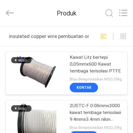
Tianjin
Ruiyuan
Electric
Produk
Material
Co,.Ltd.
All
Rights
Reserved.
RUMAH
insulated copper wire pembuatan online
PRODUK
Kawat Litz bertepi
0,05mmx600 Kawat
VIDEO
tembaga terisolasi PTFE
Bisa dinegosiasikan MOQ:20kg
TENTANG
KONTAK
KITA
2USTC-F 0.08mmx3000
kawat tembaga terisolasi
WISATA
9.4mmx3.4mm nilon
PABRIK
dilayani Litz kawat
Bisa dinegosiasikan MOQ:20kg