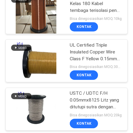
Kelas 180 Kabel
tembaga terisolasi penuh
untuk penggulung trafo
Bisa dinegosiasikan MOQ:10kg
KONTAK
UL Certified Triple
Insulated Copper Wire
Class F Yellow 0.15mm
Insulated TIW Wire
Bisa dinegosiasikan MOQ:3000 meteran
KONTAK
USTC / UDTC F/H
0.05mmx8125 Litz yang
ditutupi sutra dengan
kawat tembaga yang
Bisa dinegosiasikan MOQ:20kg
terisolasi dengan enamel
KONTAK