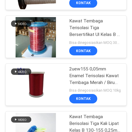
KONTAK
KONTROL
Kawat Tembaga
KUALITAS
Terisolasi Tiga
Bersertifikat Ul Kelas B F
HUBUNGI
Tiw Terisolasi 0,15mm
Bisa dinegosiasikan MOQ:3000 meteran
KAMI
KONTAK
BERITA
2uew155 0,05mm
Enamel Terisolasi Kawat
Tembaga Merah / Biru
QUOTE
Warna Motor Winding
Bisa dinegosiasikan MOQ:10kg
Solid
REQUEST
KONTAK
SUATU
Kawat Tembaga
Berisolasi Tiga Kali Lipat
SITEMAP
Kelas B 130-155 0,25mm