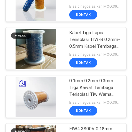
Untuk Transformator
Bisa dinegosiasikan MOQ:3000 meteran
PRIVACY
KONTAK
POLICY
Kabel Tiga Lapis
Terisolasi TIW-B 0.2mm-
0.5mm Kabel Tembaga
Terisolasi
Bisa dinegosiasikan MOQ:3000 meteran
KONTAK
0.1mm 0.2mm 0.3mm
Tiga Kawat Tembaga
Terisolasi Tiw Warna
Kuning Ultra Halus
Bisa dinegosiasikan MOQ:3000 Meter
KONTAK
FIW4 3800V 0.18mm