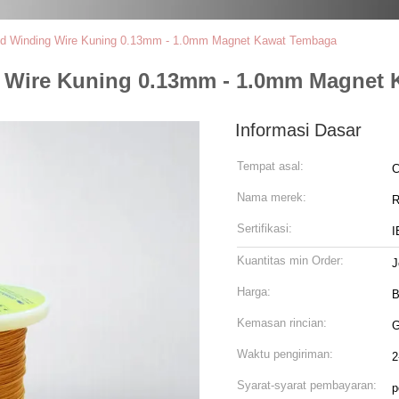
ted Winding Wire Kuning 0.13mm - 1.0mm Magnet Kawat Tembaga
ng Wire Kuning 0.13mm - 1.0mm Magnet
Informasi Dasar
Tempat asal:
C
Nama merek:
R
Sertifikasi:
I
Kuantitas min Order:
J
Harga:
B
Kemasan rincian:
G
Waktu pengiriman:
2
Syarat-syarat pembayaran:
p