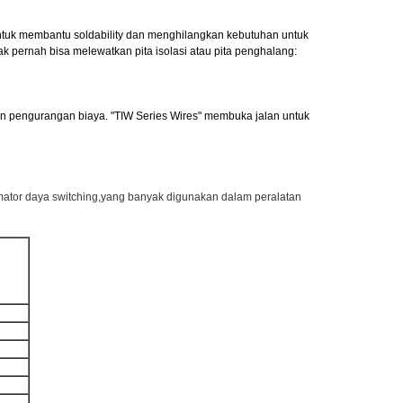
n untuk membantu soldability dan menghilangkan kebutuhan untuk
ak pernah bisa melewatkan pita isolasi atau pita penghalang:
i dan pengurangan biaya. "TIW Series Wires" membuka jalan untuk
mator daya switching,yang banyak digunakan dalam peralatan