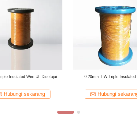
Kawat Terisolasi Tiga Kali Lipat
Trafo Menggunakan Kawat Lilita
 TIW Terisolasi 0.15mm Untuk
Berisolasi Tiga TIW-B
Transformator
Hubungi sekarang
Hubungi sekaran