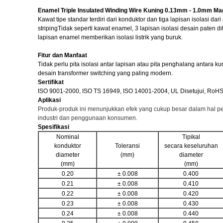
Enamel Triple Insulated Winding Wire Kuning 0.13mm - 1.0mm M
Kawat tipe standar terdiri dari konduktor dan tiga lapisan isolasi 
stripingTidak seperti kawat enamel, 3 lapisan isolasi desain paten
lapisan enamel memberikan isolasi listrik yang buruk.
Fitur dan Manfaat
Tidak perlu pita isolasi antar lapisan atau pita penghalang antara 
desain transformer switching yang paling modern.
Sertifikat
ISO 9001-2000, ISO TS 16949, ISO 14001-2004, UL Disetujui, RoHS
Aplikasi
Produk-produk ini menunjukkan efek yang cukup besar dalam hal pe
industri dan penggunaan konsumen.
Spesifikasi
Nominal
Tipikal
konduktor
Toleransi
secara keseluruhan
diameter
(mm)
diameter
(mm)
(mm)
0.20
± 0.008
0.400
0.21
± 0.008
0.410
0.22
± 0.008
0.420
0.23
± 0.008
0.430
0.24
± 0.008
0.440