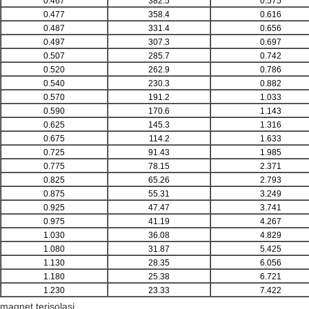
0.467
382.5
0.575
0.477
358.4
0.616
0.487
331.4
0.656
0.497
307.3
0.697
0.507
285.7
0.742
0.520
262.9
0.786
0.540
230.3
0.882
0.570
191.2
1.033
0.590
170.6
1.143
0.625
145.3
1.316
0.675
114.2
1.633
0.725
91.43
1.985
0.775
78.15
2.371
0.825
65.26
2.793
0.875
55.31
3.249
0.925
47.47
3.741
0.975
41.19
4.267
1.030
36.08
4.829
1.080
31.87
5.425
1.130
28.35
6.056
1.180
25.38
6.721
1.230
23.33
7.422
magnet terisolasi