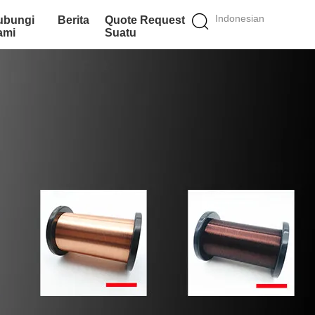
Indonesian
ubungi
Berita
Quote Request
ami
Suatu