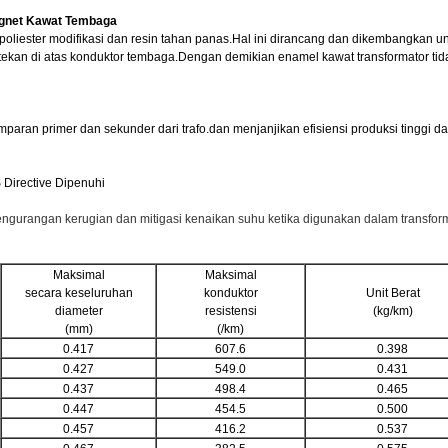
agnet Kawat Tembaga
dari poliester modifikasi dan resin tahan panas.Hal ini dirancang dan dikembangka
 ditekan di atas konduktor tembaga.Dengan demikian enamel kawat transformator tid
kumparan primer dan sekunder dari trafo.dan menjanjikan efisiensi produksi tingg
 Directive Dipenuhi
ngurangan kerugian dan mitigasi kenaikan suhu ketika digunakan dalam transfor
Maksimal
Maksimal
secara keseluruhan
konduktor
Unit Berat
diameter
resistensi
(kg/km)
(mm)
(/km)
0.417
607.6
0.398
0.427
549.0
0.431
0.437
498.4
0.465
0.447
454.5
0.500
0.457
416.2
0.537