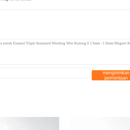
mengirimkan
permintaan