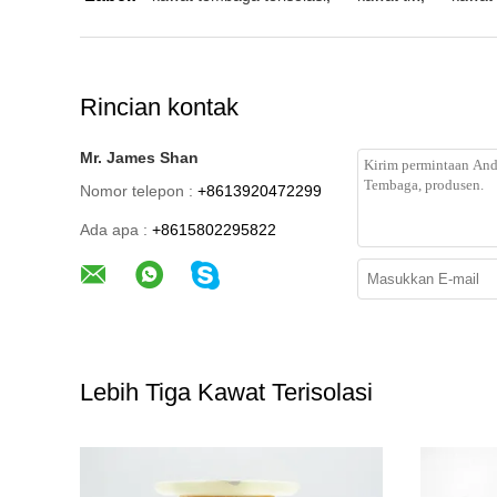
Rincian kontak
Mr. James Shan
Nomor telepon :
+8613920472299
Ada apa :
+8615802295822
Lebih Tiga Kawat Terisolasi