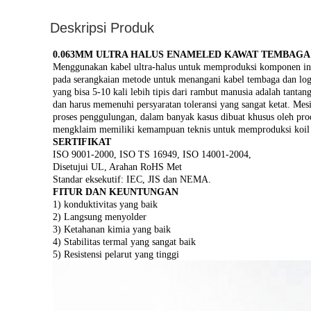
Deskripsi Produk
0.063MM ULTRA HALUS ENAMELED KAWAT TEMBAG
Menggunakan kabel ultra-halus untuk memproduksi komponen indu
pada serangkaian metode untuk menangani kabel tembaga dan log
yang bisa 5-10 kali lebih tipis dari rambut manusia adalah tantan
dan harus memenuhi persyaratan toleransi yang sangat ketat. M
proses penggulungan, dalam banyak kasus dibuat khusus oleh pro
mengklaim memiliki kemampuan teknis untuk memproduksi koil ya
SERTIFIKAT
ISO 9001-2000, ISO TS 16949, ISO 14001-2004,
Disetujui UL, Arahan RoHS Met
Standar eksekutif: IEC, JIS dan NEMA.
FITUR DAN KEUNTUNGAN
1) konduktivitas yang baik
2) Langsung menyolder
3) Ketahanan kimia yang baik
4) Stabilitas termal yang sangat baik
5) Resistensi pelarut yang tinggi