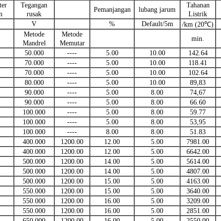
ter
Tegangan
Tahanan
Pemanjangan
lubang jarum
n
rusak
Listrik
V
%
Default/5m
/km (20℃)
Metode
Metode
min.
Mandrel
Memutar
50.000
----
5.00
10.00
142.64
70.000
----
5.00
10.00
118.41
70.000
----
5.00
10.00
102.64
80.000
----
5.00
10.00
89,83
90.000
----
5.00
8.00
74,67
90.000
----
5.00
8.00
66.60
100.000
----
5.00
8.00
59.77
100.000
----
5.00
8.00
53,95
100.000
----
8.00
8.00
51.83
400.000
1200.00
12.00
5.00
7981.00
400.000
1200.00
12.00
5.00
6642.00
500.000
1200.00
14.00
5.00
5614.00
500.000
1200.00
14.00
5.00
4807.00
500.000
1200.00
15.00
5.00
4163.00
550.000
1200.00
15.00
5.00
3640.00
550.000
1200.00
16.00
5.00
3209.00
550.000
1200.00
16.00
5.00
2851.00
650.000
1200.00
16.00
5.00
2550.00