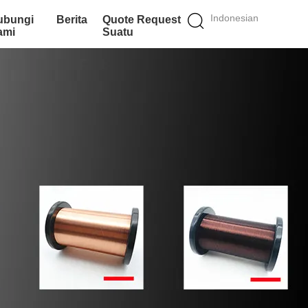
Indonesian
ubungi
Berita
Quote Request
ami
Suatu