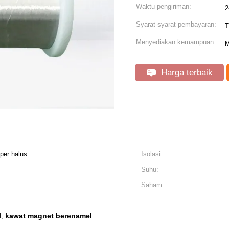
Waktu pengiriman:
2
Syarat-syarat pembayaran:
T
Menyediakan kemampuan:
M
Harga terbaik
per halus
Isolasi:
Suhu:
Saham:
l
kawat magnet berenamel
,