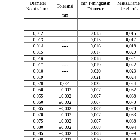
Diameter
min.Peningkatan
Maks.Diame
Toleransi
Nominal mm
Diameter
keseluruha
mm
0,012
----
0,013
0,015
0,013
----
0,015
0,017
0,014
----
0,016
0,018
0,015
----
0,017
0,020
0,016
----
0,018
0,021
0,017
----
0,019
0,022
0,018
----
0,020
0,023
0,019
----
0,021
0,024
0,020
0,001
0,022
0,024
0,050
±0,002
0,007
0,062
0,055
±0,002
0,007
0,068
0,060
±0,002
0,007
0,073
0,065
±0,002
0,007
0,078
0,070
±0,002
0,007
0,083
0,075
±0,002
0,007
0,088
0,080
±0,002
0,008
0,094
0,085
±0,002
0,008
0,099
0,090
±0,002
0,010
0.106