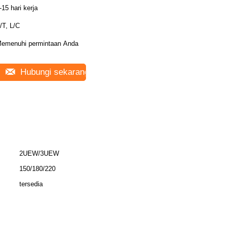
-15 hari kerja
/T, L/C
emenuhi permintaan Anda
Hubungi sekarang
2UEW/3UEW
150/180/220
tersedia