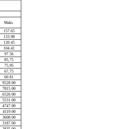
Maks.
157.65
133,98
120.45
104.41
97.56
85,75
75,95
67,75
60.81
9528.00
7815.00
6526.00
5531.00
4747.00
4119.00
3608.00
3187.00
2835.00