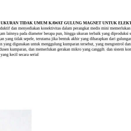
A UKURAN TIDAK UMUM KAWAT GULUNG MAGNET UNTUK ELEKT
ktif dan menyediakan konektivitas dalam perangkat medis mini memerlukan int
am lainnya pada diameter berapa pun, hingga ukuran terbaik yang diproduksi 
gan yang tidak sepele, terutama jika bentuk akhir yang diharapkan dari gulungan
esin yang digunakan untuk menggulung kumparan tersebut, yang mengontrol dan
dusen kumparan, dan memerlukan gerakan mikro yang canggih. dan sistem kontr
ng kecil secara serial