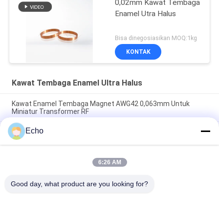
0,02mm Kawat Tembaga
Enamel Utra Halus
Bisa dinegosiasikan MOQ:1kg
KONTAK
Kawat Tembaga Enamel Ultra Halus
Kawat Enamel Tembaga Magnet AWG42 0,063mm Untuk
Miniatur Transformer RF
Echo
Kawat Tembaga Bulat Berenamel Poliuretan 0,06Mm
155°C/180°C untuk Padatan Terisolasi Tembaga Kemurnian
Tinggi
6:26 AM
Kawat Magnet Tembaga Berenamel 0,032mm Untuk Sensor
Arus Presisi Tinggi
Good day, what product are you looking for?
Bad Request
Semua