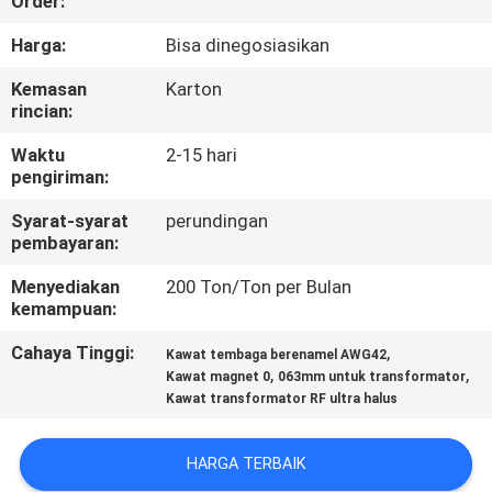
Order:
KONTROL
Harga:
Bisa dinegosiasikan
KUALITAS
Kemasan
Karton
rincian:
HUBUNGI
Waktu
2-15 hari
pengiriman:
KAMI
Syarat-syarat
perundingan
pembayaran:
BERITA
Menyediakan
200 Ton/Ton per Bulan
kemampuan:
QUOTE
Cahaya Tinggi:
,
Kawat tembaga berenamel AWG42
REQUEST
,
,
Kawat magnet 0
063mm untuk transformator
Kawat transformator RF ultra halus
SUATU
HARGA TERBAIK
SITEMAP