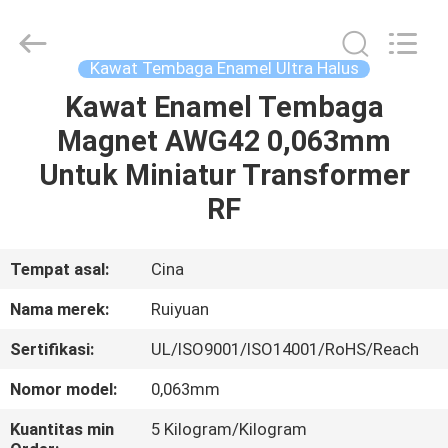
Tianjin
Ruiyuan
Electric
Material
Co,.Ltd.
Kawat Tembaga Enamel Ultra Halus
All
Rights
Reserved.
Kawat Enamel Tembaga
RUMAH
Magnet AWG42 0,063mm
PRODUK
Untuk Miniatur Transformer
RF
VIDEO
Tempat asal:
Cina
TENTANG
Nama merek:
Ruiyuan
KITA
Sertifikasi:
UL/ISO9001/ISO14001/RoHS/Reach
WISATA
Nomor model:
0,063mm
PABRIK
Kuantitas min
5 Kilogram/Kilogram