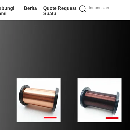
Indonesian
ubungi
Berita
Quote Request
ami
Suatu