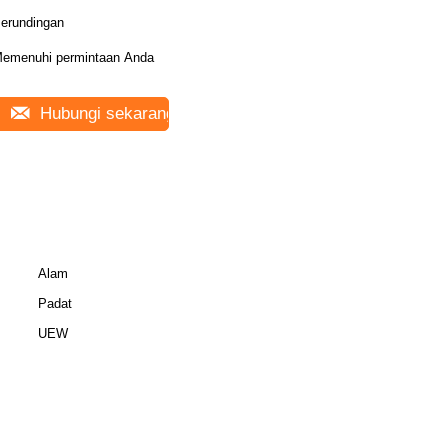
erundingan
emenuhi permintaan Anda
Hubungi sekarang
Alam
Padat
UEW