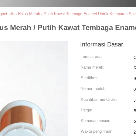
net Ultra Halus Merah / Putih Kawat Tembaga Enamel Untuk Kumparan Spe
lus Merah / Putih Kawat Tembaga Enam
Informasi Dasar
Tempat asal:
C
Nama merek:
R
Sertifikasi:
I
Nomor model:
0
Kuantitas min Order:
J
Harga:
B
Kemasan rincian:
G
Waktu pengiriman:
2