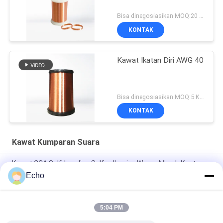
Bisa dinegosiasikan MOQ:20 Kilogram/Kilogram
KONTAK
Kawat Ikatan Diri AWG 40
Bisa dinegosiasikan MOQ:5 Kilogram/Kilogram
KONTAK
Kawat Kumparan Suara
Kawat CCA Self-bonding Self-adhesive Warna Merah Kustom
0.035mm Untuk Voice Coil / Kabel Audio
Echo
Kawat CCA Aluminium Berlapis Tembaga Self-bonding AWG47
Merah 0.035mm Untuk Koil Suara Earphone
5:04 PM
Super tipis 0.03mm-0.5mm CCA Wire Untuk Voice Coils