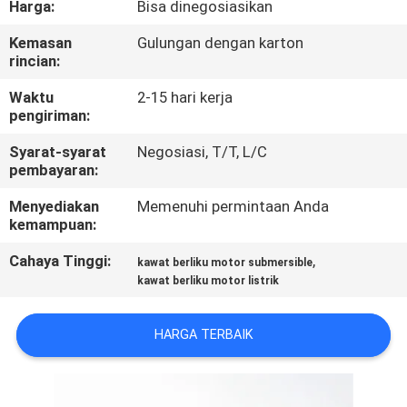
Harga:
Bisa dinegosiasikan
KONTROL
Kemasan
Gulungan dengan karton
rincian:
KUALITAS
Waktu
2-15 hari kerja
pengiriman:
HUBUNGI
Syarat-syarat
Negosiasi, T/T, L/C
KAMI
pembayaran:
Menyediakan
Memenuhi permintaan Anda
BERITA
kemampuan:
Cahaya Tinggi:
,
kawat berliku motor submersible
QUOTE
kawat berliku motor listrik
REQUEST
SUATU
HARGA TERBAIK
SITEMAP