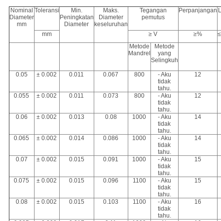
Nominal
Toleransi
Min.
Maks.
Tegangan
Perpanjangan
Diameter
Peningkatan
Diameter
pemutus
mm
Diameter
keseluruhan
mm
≥ V
≥%
≤
Metode
Metode
Mandrel
yang
Selingkuh
0.05
± 0.002
0.011
0.067
800
- Aku
12
tidak
tahu.
0.055
± 0.002
0.011
0.073
800
- Aku
12
tidak
tahu.
0.06
± 0.002
0.013
0.08
1000
- Aku
14
tidak
tahu.
0.065
± 0.002
0.014
0.086
1000
- Aku
14
tidak
tahu.
0.07
± 0.002
0.015
0.091
1000
- Aku
15
tidak
tahu.
0.075
± 0.002
0.015
0.096
1100
- Aku
15
tidak
tahu.
0.08
± 0.002
0.015
0.103
1100
- Aku
16
tidak
tahu.