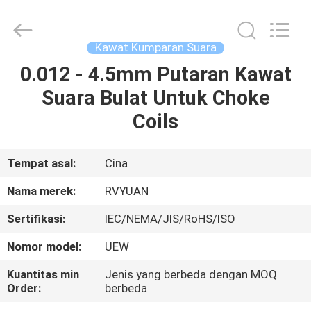
Tianjin
Ruiyuan
Electric
Material
Co,.Ltd.
Kawat Kumparan Suara
All
Rights
Reserved.
0.012 - 4.5mm Putaran Kawat
RUMAH
Suara Bulat Untuk Choke
PRODUK
Coils
VIDEO
Tempat asal:
Cina
Nama merek:
RVYUAN
TENTANG
Sertifikasi:
IEC/NEMA/JIS/RoHS/ISO
KITA
Nomor model:
UEW
WISATA
Kuantitas min
Jenis yang berbeda dengan MOQ
Order:
berbeda
PABRIK