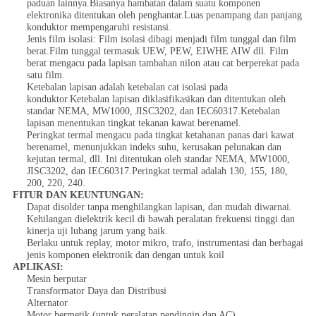
paduan lainnya.Biasanya hambatan dalam suatu komponen
elektronika ditentukan oleh penghantar.Luas penampang dan panjang
konduktor mempengaruhi resistansi.
Jenis film isolasi: Film isolasi dibagi menjadi film tunggal dan film
berat.Film tunggal termasuk UEW, PEW, EIWHE AIW dll. Film
berat mengacu pada lapisan tambahan nilon atau cat berperekat pada
satu film.
Ketebalan lapisan adalah ketebalan cat isolasi pada
konduktor.Ketebalan lapisan diklasifikasikan dan ditentukan oleh
standar NEMA, MW1000, JISC3202, dan IEC60317.Ketebalan
lapisan menentukan tingkat tekanan kawat berenamel.
Peringkat termal mengacu pada tingkat ketahanan panas dari kawat
berenamel, menunjukkan indeks suhu, kerusakan pelunakan dan
kejutan termal, dll. Ini ditentukan oleh standar NEMA, MW1000,
JISC3202, dan IEC60317.Peringkat termal adalah 130, 155, 180,
200, 220, 240.
FITUR DAN KEUNTUNGAN:
Dapat disolder tanpa menghilangkan lapisan, dan mudah diwarnai.
Kehilangan dielektrik kecil di bawah peralatan frekuensi tinggi dan
kinerja uji lubang jarum yang baik.
Berlaku untuk replay, motor mikro, trafo, instrumentasi dan berbagai
jenis komponen elektronik dan dengan untuk koil
APLIKASI:
Mesin berputar
Transformator Daya dan Distribusi
Alternator
Motor hermetik (untuk peralatan pendingin dan AC)