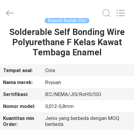
Tianjin
Ruiyuan
Electric
Material
Co,.Ltd.
Kawat Ikatan Diri
All
Rights
Reserved.
Solderable Self Bonding Wire
RUMAH
Polyurethane F Kelas Kawat
PRODUK
Tembaga Enamel
VIDEO
Tempat asal:
Cina
Nama merek:
Rvyuan
TENTANG
Sertifikasi:
IEC/NEMA/JIS/RoHS/ISO
KITA
Nomor model:
0,012-0,8mm
WISATA
Kuantitas min
Jenis yang berbeda dengan MOQ
Order:
berbeda
PABRIK