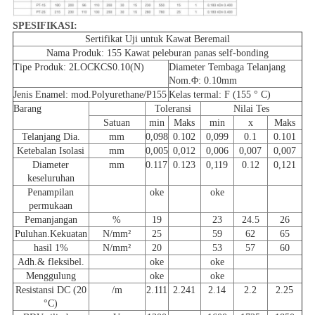
SPESIFIKASI:
Sertifikat Uji untuk Kawat Beremail
Nama Produk: 155 Kawat peleburan panas self-bonding
Tipe Produk: 2LOCKCS0.10(N)
Diameter Tembaga Telanjang
Nom.Φ: 0.10mm
Jenis Enamel: mod.Polyurethane/P155
Kelas termal: F (155 ° C)
Barang
Toleransi
Nilai Tes
Satuan
min
Maks
min
x
Maks
Telanjang Dia.
mm
0,098
0.102
0,099
0.1
0.101
Ketebalan Isolasi
mm
0,005
0,012
0,006
0,007
0,007
Diameter
mm
0.117
0.123
0,119
0.12
0,121
keseluruhan
Penampilan
oke
oke
permukaan
Pemanjangan
%
19
23
24.5
26
Puluhan.Kekuatan
N/mm²
25
59
62
65
hasil 1%
N/mm²
20
53
57
60
Adh.& fleksibel.
oke
oke
Menggulung
oke
oke
Resistansi DC (20
/m
2.111
2.241
2.14
2.2
2.25
°C)