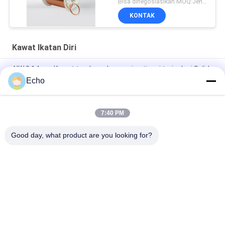
Bisa dinegosiasikan MOQ:Jenis yang berbeda dengan MOQ berbeda
KONTAK
Kawat Ikatan Diri
AIW 0,14mm Kawat tembaga kemurnian tinggi terisolasi Solid
enamel
Echo
AIW220 0.14mm Hot Wind Enameled Copper Wire untuk Listrik
7:40 PM
Gauge 35 AWG Kawat tembaga enamel Kawat magnet yang
menempel sendiri
Good day, what product are you looking for?
Bad Request
Semua
Kawat Tembaga 
Kawat Tembaga 
Beremail
Persegi Panjang
Kawat Tembaga 
Kawat Magnet
Enamel Ultra Halus