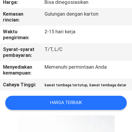
Harga:
Bisa dinegosiasikan
KONTROL
Kemasan
Gulungan dengan karton
rincian:
KUALITAS
Waktu
2-15 hari kerja
pengiriman:
HUBUNGI
Syarat-syarat
T/T, L/C
KAMI
pembayaran:
Menyediakan
Memenuhi permintaan Anda
BERITA
kemampuan:
Cahaya Tinggi:
,
kawat tembaga tertutup
kawat tembaga datar
QUOTE
REQUEST
HARGA TERBAIK
SUATU
SITEMAP