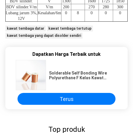
BDV silinder.
V
1300
1600
1725
1850
BDV silinder.V/m
V/m
200
270
280
300
Lubang jarum 3%,
Kesalahan/6m
0
8
0
0
0
12V
kawat tembaga datar
kawat tembaga tertutup
kawat tembaga yang dapat disolder sendiri
Dapatkan Harga Terbaik untuk
Solderable Self Bonding Wire
Polyurethane F Kelas Kawat
Tembaga Enamel
Terus
Top produk