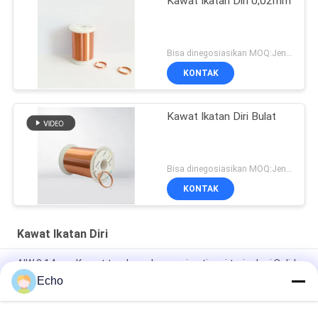
Kawat Ikatan Diri 0,02mm
Bisa dinegosiasikan MOQ:Jenis yang berbeda dengan MOQ berbeda
KONTAK
Kawat Ikatan Diri Bulat
Bisa dinegosiasikan MOQ:Jenis yang berbeda dengan MOQ berbeda
KONTAK
Kawat Ikatan Diri
AIW 0,14mm Kawat tembaga kemurnian tinggi terisolasi Solid
enamel
Echo
AIW220 0.14mm Hot Wind Enameled Copper Wire untuk Listrik