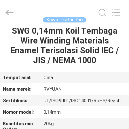
Tianjin
Ruiyuan
Electric
Material
Co,.Ltd.
Kawat Ikatan Diri
All
Rights
Reserved.
SWG 0,14mm Koil Tembaga
RUMAH
Wire Winding Materials
PRODUK
Enamel Terisolasi Solid IEC /
JIS / NEMA 1000
VIDEO
Tempat asal:
Cina
TENTANG
Nama merek:
RVYUAN
KITA
Sertifikasi:
UL/ISO9001/ISO14001/RoHS/Reach
WISATA
Nomor model:
0,14mm
PABRIK
Kuantitas min
20kg