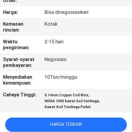
Order:
KONTROL
Harga:
Bisa dinegosiasikan
KUALITAS
Kemasan
Kotak
rincian:
HUBUNGI
Waktu
2-15 hari
pengiriman:
KAMI
Syarat-syarat
Negosiasi
pembayaran:
BERITA
Menyediakan
10Ton/minggu
kemampuan:
QUOTE
Cahaya Tinggi:
,
0.14mm Copper Coil Wire
REQUEST
,
NEMA 1000 kawat koil tembaga
Kawat Koil Tembaga Padat
SUATU
HARGA TERBAIK
SITEMAP