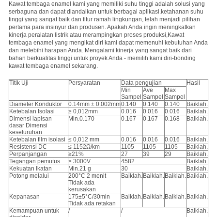
Kawat tembaga enamel kami yang memiliki suhu tinggi adalah solusi yang
serbaguna dan dapat diandalkan untuk berbagai aplikasi.ketahanan suhu
tinggi yang sangat baik dan fitur ramah lingkungan, telah menjadi pilihan
pertama para insinyur dan produsen. Apakah Anda ingin meningkatkan
kinerja peralatan listrik atau merampingkan proses produksi,Kawat
tembaga enamel yang mengikat diri kami dapat memenuhi kebutuhan Anda
dan melebihi harapan Anda. Mengalami kinerja yang sangat baik dari
bahan berkualitas tinggi untuk proyek Anda - memilih kami diri-bonding
kawat tembaga enamel sekarang.
Titik Uji
Persyaratan
Data pengujian
Hasil
Min
Ave
Max
Sampel
Sampel
Sampel
Diameter Konduktor
0.14mm ± 0.002mm
0.140
0.140
0.140
Baiklah.
Ketebalan Isolasi
≥ 0,012mm
0.016
0.016
0.016
Baiklah.
Dimensi lapisan
Min.0.170
0.167
0.167
0.168
Baiklah.
dasar Dimensi
keseluruhan
Ketebalan film isolasi
≤ 0,012 mm
0.016
0.016
0.016
Baiklah.
Resistensi DC
≤ 1152Ω/km
1105
1105
1105
Baiklah.
Perpanjangan
≥21%
27
39
29
Baiklah.
Tegangan pemutus
≥ 3000V
4582
Baiklah.
Kekuatan Ikatan
Min.21 g
30
Baiklah.
Potong melalui
200°C 2 menit
Baiklah.
Baiklah.
Baiklah.
Baiklah.
Tidak ada
kerusakan
Kepanasan
175±5°C/30min
Baiklah.
Baiklah.
Baiklah.
Baiklah.
Tidak ada retakan
Kemampuan untuk
/
/
Baiklah.