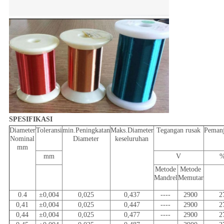
SPESIFIKASI
Diameter
Toleransi
min.Peningkatan
Maks.Diameter
Tegangan rusak
Peman
Nominal
Diameter
keseluruhan
mm
mm
V
Metode
Metode
Mandrel
Memutar
0.4
±0,004
0,025
0,437
----
2900
2
0,41
±0,004
0,025
0,447
----
2900
2
0,44
±0,004
0,025
0,477
----
2900
2