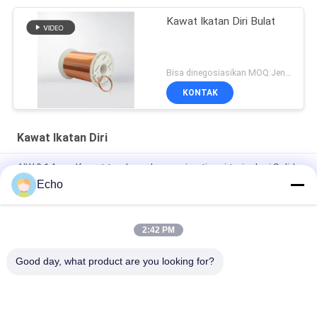
Kawat Ikatan Diri Bulat
Bisa dinegosiasikan MOQ:Jenis yang berbeda dengan MOQ berbeda
KONTAK
Kawat Ikatan Diri
AIW 0,14mm Kawat tembaga kemurnian tinggi terisolasi Solid
enamel
Echo
AIW220 0.14mm Hot Wind Enameled Copper Wire untuk Listrik
2:42 PM
Gauge 35 AWG Kawat tembaga enamel Kawat magnet yang
menempel sendiri
Good day, what product are you looking for?
Bad Request
Semua