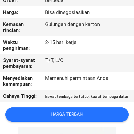
Order:
berbeda
KONTROL
Harga:
Bisa dinegosiasikan
KUALITAS
Kemasan
Gulungan dengan karton
rincian:
HUBUNGI
Waktu
2-15 hari kerja
pengiriman:
KAMI
Syarat-syarat
T/T, L/C
pembayaran:
BERITA
Menyediakan
Memenuhi permintaan Anda
kemampuan:
QUOTE
Cahaya Tinggi:
,
kawat tembaga tertutup
kawat tembaga datar
REQUEST
SUATU
HARGA TERBAIK
SITEMAP