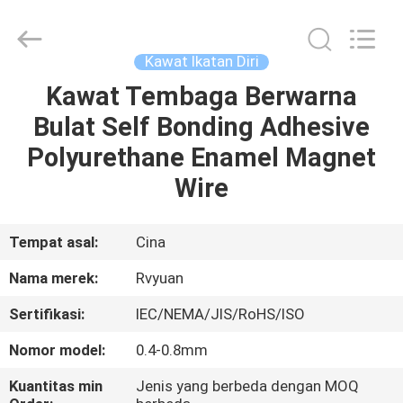
Tianjin
Ruiyuan
Electric
Material
Co,.Ltd.
Kawat Ikatan Diri
All
Rights
Reserved.
Kawat Tembaga Berwarna
RUMAH
Bulat Self Bonding Adhesive
PRODUK
Polyurethane Enamel Magnet
Wire
VIDEO
Tempat asal:
Cina
TENTANG
Nama merek:
Rvyuan
KITA
Sertifikasi:
IEC/NEMA/JIS/RoHS/ISO
WISATA
Nomor model:
0.4-0.8mm
PABRIK
Kuantitas min
Jenis yang berbeda dengan MOQ