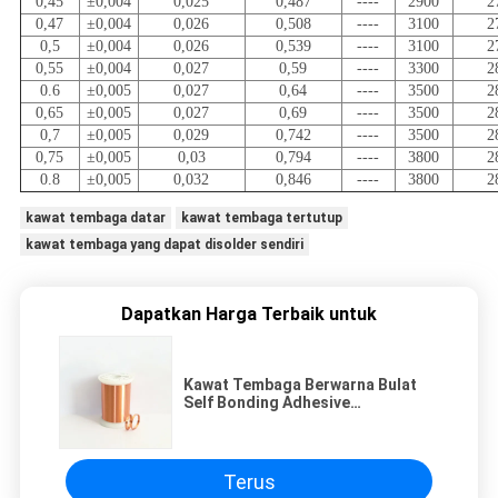
0,45
±0,004
0,025
0,487
----
2900
2
0,47
±0,004
0,026
0,508
----
3100
2
0,5
±0,004
0,026
0,539
----
3100
2
0,55
±0,004
0,027
0,59
----
3300
2
0.6
±0,005
0,027
0,64
----
3500
2
0,65
±0,005
0,027
0,69
----
3500
2
0,7
±0,005
0,029
0,742
----
3500
2
0,75
±0,005
0,03
0,794
----
3800
2
0.8
±0,005
0,032
0,846
----
3800
2
kawat tembaga datar
kawat tembaga tertutup
kawat tembaga yang dapat disolder sendiri
Dapatkan Harga Terbaik untuk
Kawat Tembaga Berwarna Bulat
Self Bonding Adhesive
Polyurethane Enamel Magnet Wire
Terus