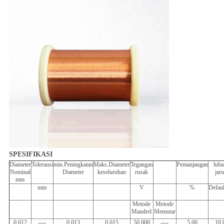
SPESIFIKASI
Diameter
Toleransi
min.Peningkatan
Maks.Diameter
Tegangan
Pemanjangan
lub
Nominal
Diameter
keseluruhan
rusak
jar
mm
mm
V
%
Defau
Metode
Metode
Mandrel
Memutar
0,012
----
0,013
0,015
50.000
----
5.00
10.