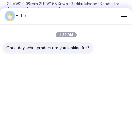
39 AWG 0.09mm 2UEW155 Kawat Berliku Magnet Konduktor
Tembaga Terisolasi Enamel
Echo
0.011mm 2UEW155 Enamel Dilapisi Kawat Tembaga Untuk
Motor Berliku
1:29 AM
Ruiyuan Super Thin Winding Coils Kawat Tembaga Berenamel
0.012mm-0.08mm
Good day, what product are you looking for?
Bad Request
Semua
Kawat Tembaga 
Kawat Tembaga 
Beremail
Persegi Panjang
Kawat Tembaga 
Kawat Magnet
Enamel Ultra Halus
Kawat Ustc Litz
Kawat FIW
Kawat Ikatan Diri
Kawat Tembaga Litz