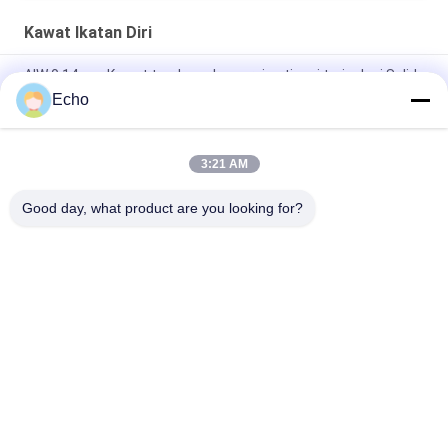
Kawat Ikatan Diri
AIW 0,14mm Kawat tembaga kemurnian tinggi terisolasi Solid
enamel
Echo
AIW220 0.14mm Hot Wind Enameled Copper Wire untuk Listrik
3:21 AM
Gauge 35 AWG Kawat tembaga enamel Kawat magnet yang
menempel sendiri
Good day, what product are you looking for?
Bad Request
Semua
Kawat Tembaga 
Kawat Tembaga 
Beremail
Persegi Panjang
Kawat Tembaga 
Kawat Magnet
Enamel Ultra Halus
Kawat Ustc Litz
Kawat FIW