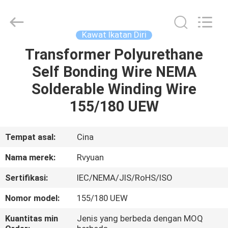
Tianjin
Ruiyuan
Electric
Material
Co,.Ltd.
Kawat Ikatan Diri
All
Rights
Reserved.
Transformer Polyurethane
RUMAH
Self Bonding Wire NEMA
PRODUK
Solderable Winding Wire
155/180 UEW
VIDEO
Tempat asal:
Cina
TENTANG
Nama merek:
Rvyuan
KITA
Sertifikasi:
IEC/NEMA/JIS/RoHS/ISO
WISATA
Nomor model:
155/180 UEW
PABRIK
Kuantitas min
Jenis yang berbeda dengan MOQ