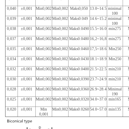
0,040
±0,001
Min0,002
Min0,002
Maks0,050
13.0~14.5
minimal
100
0,039
±0,001
Min0,002
Min0,002
Maks0.049
14.6~15.2
minimal
100
0,038
±0,001
Min0,002
Min0,002
Maks0.0490
15.5~16.0
min275
0,037
±0,001
Min0,002
Min0,002
Maks0.0480
16,2~16,8
min275
0,035
±0,001
Min0,002
Min0,002
Maks0.0460
17,5~18.6
Min250
0,034
±0,001
Min0,002
Min0,002
Maks0.0430
18.1~18.9
Min250
0,032
±0,001
Min0,002
Min0,002
Maks0.0400
21.5~22.5
min210
0,030
±0,001
Min0,002
Min0,002
Maks0,0390
23.7~24.9
min210
0,028
±0,001
Min0,002
Min0,002
Maks0,0360
26.9~28.4
Minimal
190
0,025
±0,001
Min0,002
Min0,002
Maks0,0320
34.0~37.0
min165
0,020
±0,001
Min
Min0,002
Maks0.0260
54.0~57.0
min135
0,001