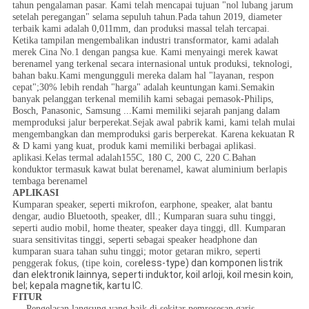
tahun pengalaman pasar. Kami telah mencapai tujuan "nol lubang jarum
setelah peregangan" selama sepuluh tahun.Pada tahun 2019, diameter
terbaik kami adalah 0,011mm, dan produksi massal telah tercapai.
Ketika tampilan mengembalikan industri transformator, kami adalah
merek Cina No.1 dengan pangsa kue. Kami menyaingi merek kawat
berenamel yang terkenal secara internasional untuk produksi, teknologi,
bahan baku.Kami mengungguli mereka dalam hal "layanan, respon
cepat";30% lebih rendah "harga" adalah keuntungan kami.Semakin
banyak pelanggan terkenal memilih kami sebagai pemasok-Philips,
Bosch, Panasonic, Samsung ...Kami memiliki sejarah panjang dalam
memproduksi jalur berperekat.Sejak awal pabrik kami, kami telah mulai
mengembangkan dan memproduksi garis berperekat. Karena kekuatan R
& D kami yang kuat, produk kami memiliki berbagai aplikasi.
aplikasi.Kelas termal adalah155C, 180 C, 200 C, 220 C.Bahan
konduktor termasuk kawat bulat berenamel, kawat aluminium berlapis
tembaga berenamel
APLIKASI
Kumparan speaker, seperti mikrofon, earphone, speaker, alat bantu
dengar, audio Bluetooth, speaker, dll.; Kumparan suara suhu tinggi,
seperti audio mobil, home theater, speaker daya tinggi, dll. Kumparan
suara sensitivitas tinggi, seperti sebagai speaker headphone dan
kumparan suara tahan suhu tinggi; motor getaran mikro, seperti
eless-type) dan komponen listrik
penggerak fokus, (tipe koin, cor
dan elektronik lainnya, seperti induktor, koil arloji, koil mesin koin,
bel; kepala magnetik, kartu IC.
FITUR
Pengelasan langsung yang baik di sekitar pemrosesan garis,