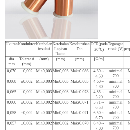
Ukuran
Konduktor
Ketebalan
Ketebalan
Keseluruhan
DCR(pada
Tegangan
insulasi
Lapisan
Dia
rusak (V)
per
20℃)
Ikatan
dia
Toleransi
(mm)
(mm)
(mm)
[Ω/m]
mm
(mm)
0,070
±0,002
Min0,003
Min0,003
Maks0.086
4.30～
minimal
M
700
4,50
0,068
±0,002
Min0,003
Min0,003
Maks0,083
4.60～
minimal
M
700
4.80
0,065
±0,002
Min0,003
Min0,003
Maks0.078
4.85～
minimal
M
700
5.20
0,060
±0,002
Min0,002
Min0,003
Maks0.071
5.71～
minimal
M
700
6.53
0,058
±0,002
Min0,002
Min0,002
Maks0.071
6.50～
minimal
M
700
6.70
0,057
±0,002
Min0,002
Min0,002
Maks0.070
6.40～
minimal
M
700
7.00