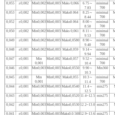
0,055
±0,002
Min0,002
Min0,003
Maks 0,066
6.75～
minimal
M
700
7.83
0,053
±0,002
Min0,002
Min0,003
Maks0.064
8.25～
minimal
M
700
8.44
0,052
±0,002
Min0,003
Min0,003
Maks0.064
8.00～
minimal
M
700
8.50
0,050
±0,002
Min0,002
Min0,003
Maks 0,061
8.11～
minimal
M
700
9.53
0,049
±0,001
Min0,002
Min0,003
Maks0,0580
8.90～
minimal
M
700
9.40
0,048
±0,001
Min0,002
Min0,003
Maks0,059
9.14～
minimal
M
700
9.94
0,047
±0,001
Min
Min0,002
Maks0,057
9.52～
minimal
M
0,001
700
10.4
0,046
±0,001
Min0,003
Min0,003
Maks0,0550
9.90～
Min360
M
10.3
0,045
±0,001
Min
Min0,002
Maks0,055
10.3～
minimal
M
0,001
700
11.4
0,044
±0,001
Min0,003
Min0,003
Maks0,0540
11.4～
min275
12.5
0,043
±0,001
Min0,003
Min0,003
Maks0,0520
11.4~12.5
min275
0,042
±0,001
Min0,003
Min0,003
Maks0,0530
12.2~13.0
min275
0,041
±0,001
Min0,003
Min0,003
Maks0,0.500
12.9~13.6
min275