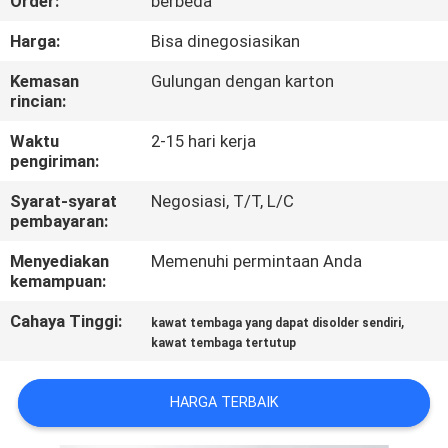
Order:
berbeda
KONTROL
Harga:
Bisa dinegosiasikan
KUALITAS
Kemasan
Gulungan dengan karton
rincian:
HUBUNGI
Waktu
2-15 hari kerja
pengiriman:
KAMI
Syarat-syarat
Negosiasi, T/T, L/C
pembayaran:
BERITA
Menyediakan
Memenuhi permintaan Anda
kemampuan:
QUOTE
Cahaya Tinggi:
,
kawat tembaga yang dapat disolder sendiri
REQUEST
kawat tembaga tertutup
SUATU
HARGA TERBAIK
SITEMAP