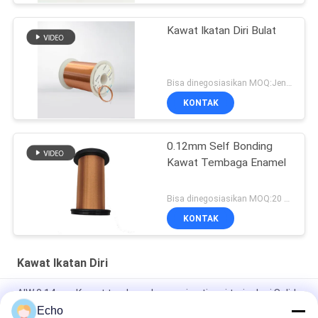
Kawat Ikatan Diri Bulat
Bisa dinegosiasikan MOQ:Jenis yang berbeda dengan MOQ berbeda
KONTAK
0.12mm Self Bonding
Kawat Tembaga Enamel
Bisa dinegosiasikan MOQ:20 Kilogram/Kilogram
KONTAK
Kawat Ikatan Diri
AIW 0,14mm Kawat tembaga kemurnian tinggi terisolasi Solid
enamel
Echo