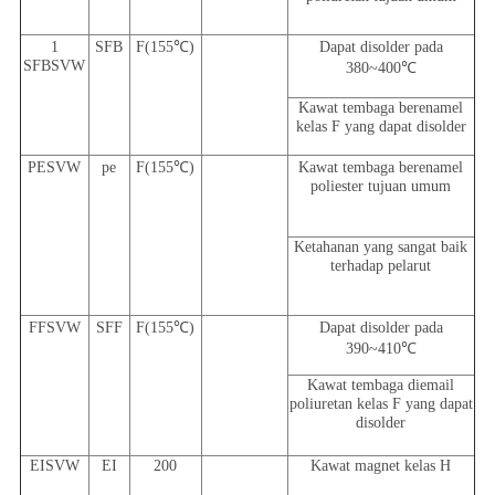
1
SFB
F(155℃)
Dapat disolder pada
SFBSVW
380~400℃
Kawat tembaga berenamel
kelas F yang dapat disolder
PESVW
pe
F(155℃)
Kawat tembaga berenamel
poliester tujuan umum
Ketahanan yang sangat baik
terhadap pelarut
FFSVW
SFF
F(155℃)
Dapat disolder pada
390~410℃
Kawat tembaga diemail
poliuretan kelas F yang dapat
disolder
EISVW
EI
200
Kawat magnet kelas H