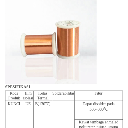
SPESIFIKASI
Kode
film
Kelas
Solderabilitas
Fitur
Produk
isolasi
Termal
KUNCI
UE
B(130℃)
Dapat disolder pada
360~380℃
Kawat tembaga enmeled
poliuretan tujuan umum