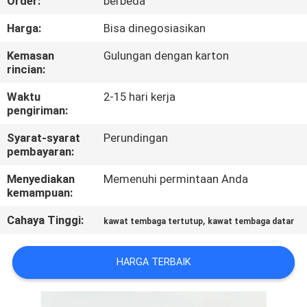
Order:
berbeda
KONTROL
Harga:
Bisa dinegosiasikan
KUALITAS
Kemasan
Gulungan dengan karton
rincian:
HUBUNGI
Waktu
2-15 hari kerja
pengiriman:
KAMI
Syarat-syarat
Perundingan
pembayaran:
BERITA
Menyediakan
Memenuhi permintaan Anda
kemampuan:
QUOTE
Cahaya Tinggi:
,
kawat tembaga tertutup
kawat tembaga datar
REQUEST
SUATU
HARGA TERBAIK
SITEMAP