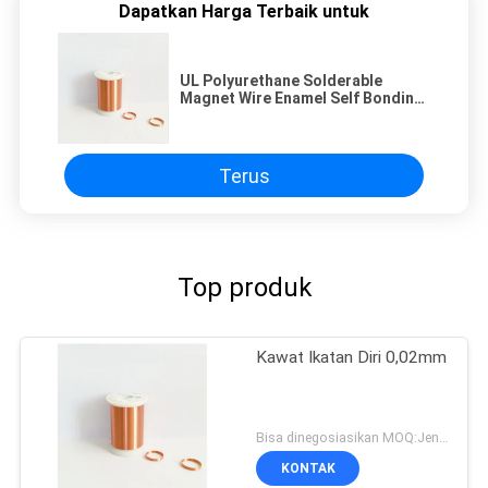
Dapatkan Harga Terbaik untuk
UL Polyurethane Solderable
Magnet Wire Enamel Self Bonding
Wire Untuk Motor Getaran
Terus
Top produk
Kawat Ikatan Diri 0,02mm
Bisa dinegosiasikan MOQ:Jenis yang berbeda dengan MOQ berbeda
KONTAK