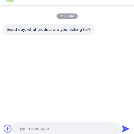
AIW220 0.14mm Hot Wind Enameled Copper Wire untuk Listrik
1:29 AM
Gauge 35 AWG Kawat tembaga enamel Kawat magnet yang
menempel sendiri
Good day, what product are you looking for?
Bad Request
Semua
Kawat Tembaga 
Kawat Tembaga 
Beremail
Persegi Panjang
Kawat Tembaga 
Kawat Magnet
Enamel Ultra Halus
Kawat Ustc Litz
Kawat FIW
Kawat Ikatan Diri
Kawat Tembaga Litz
Quote request suatu