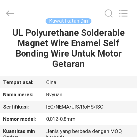
Tianjin
Ruiyuan
Electric
Material
Co,.Ltd.
Kawat Ikatan Diri
All
Rights
Reserved.
UL Polyurethane Solderable
RUMAH
Magnet Wire Enamel Self
PRODUK
Bonding Wire Untuk Motor
Getaran
VIDEO
Tempat asal:
Cina
TENTANG
Nama merek:
Rvyuan
KITA
Sertifikasi:
IEC/NEMA/JIS/RoHS/ISO
WISATA
Nomor model:
0,012-0,8mm
PABRIK
Kuantitas min
Jenis yang berbeda dengan MOQ