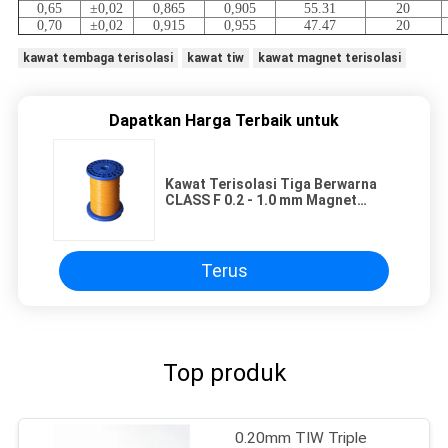
0,65
±0,02
0,865
0,905
55.31
20
0,70
±0,02
0,915
0,955
47.47
20
kawat tembaga terisolasi
kawat tiw
kawat magnet terisolasi
Dapatkan Harga Terbaik untuk
Kawat Terisolasi Tiga Berwarna
CLASS F 0.2 - 1.0 mm Magnet
Kawat Tembaga
Terus
Top produk
0.20mm TIW Triple