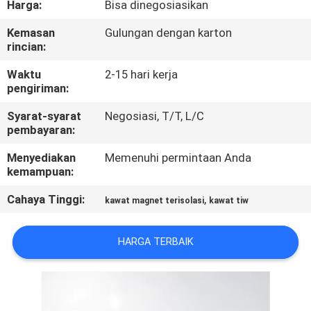
Harga:
Bisa dinegosiasikan
KONTROL
Kemasan
Gulungan dengan karton
rincian:
KUALITAS
Waktu
2-15 hari kerja
pengiriman:
HUBUNGI
Syarat-syarat
Negosiasi, T/T, L/C
KAMI
pembayaran:
Menyediakan
Memenuhi permintaan Anda
BERITA
kemampuan:
Cahaya Tinggi:
,
kawat magnet terisolasi
kawat tiw
QUOTE
REQUEST
HARGA TERBAIK
SUATU
SITEMAP