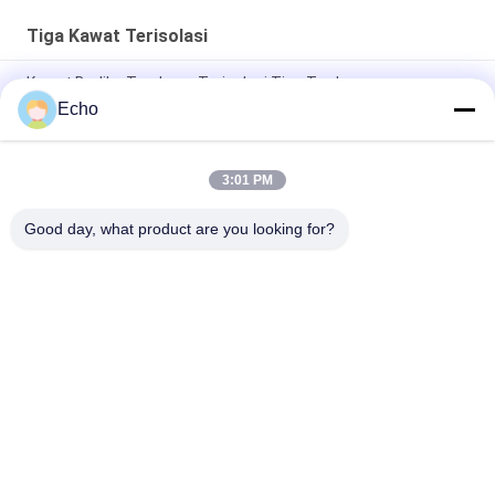
Tiga Kawat Terisolasi
Kawat Berliku Tembaga Terisolasi Tiga Terdampar
Profesional Bersertifikat UL TIW untuk transformator
Echo
Kawat TIW Terisolasi Tiga Kawat TIW Terisolasi 0,15mm
3:01 PM
TIW-B/F Kawat Terisolasi Tiga Kali Lipat Kawat TIW Terisolasi
0.15mm Untuk Transformator
Good day, what product are you looking for?
Bad Request
Semua
Kawat Tembaga 
Kawat Tembaga 
Beremail
Persegi Panjang
Kawat Tembaga 
Kawat Magnet
Enamel Ultra Halus
Kawat Ustc Litz
Kawat FIW