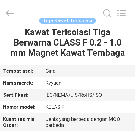
Tianjin
Ruiyuan
Electric
Material
Co,.Ltd.
Tiga Kawat Terisolasi
All
Rights
Reserved.
Kawat Terisolasi Tiga
RUMAH
Berwarna CLASS F 0.2 - 1.0
PRODUK
mm Magnet Kawat Tembaga
VIDEO
Tempat asal:
Cina
Nama merek:
Rvyuan
TENTANG
Sertifikasi:
IEC/NEMA/JIS/RoHS/ISO
KITA
Nomor model:
KELAS F
WISATA
Kuantitas min
Jenis yang berbeda dengan MOQ
Order:
berbeda
PABRIK