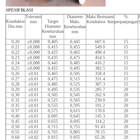
SPESIFIKASI
Toleransi
Diameter
Maks.Resistansi
%
Konduktor
Target
mm
Maks.
Konduktor /km
perpanjangan
Dia.mm
Diameter
Keseluruhan
Keseluruhan
mm
mm
0,20
±0,008
0,405
0,445
607.6
15
0.21
±0,008
0,415
0,455
549.0
15
0,22
±0,008
0,425
0,465
498.4
15
0,23
±0,008
0,435
0,475
454.5
15
0.24
±0,008
0,445
0,485
416.2
15
0,25
±0,008
0,455
0,495
382.5
15
0,26
±0,01
0,465
0,505
358.4
15
0.27
±0,01
0,475
0,515
331.4
15
0,28
±0,01
0,485
0,525
307.3
15
0,29
±0,01
0,495
0,535
285.7
20
0,30
±0,01
0,505
0,545
262.9
20
0.32
±0,01
0,525
0,565
230.0
20
0.35
±0,01
0,555
0,595
191.2
20
0.37
±0,01
0,575
0,615
170.6
20
0,40
±0,01
0,605
0,645
145.3
20
0,45
±0,01
0,655
0,695
114.2
20
0,50
±0,01
0,715
0,755
91.43
20
0,55
±0,02
0,765
0,805
78.15
20
0,60
±0,02
0.815
0.855
65.26
20