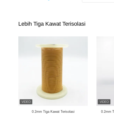
Lebih Tiga Kawat Terisolasi
wat TIW
Kawat Berliku Tembaga Terisolasi Tiga
TIW-B/F 