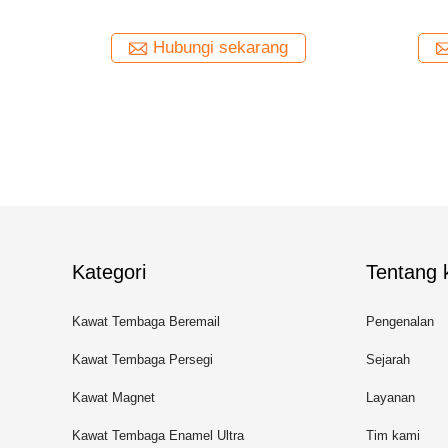
Terdampar Profesional Bersertifikat UL TIW
Kawat
untuk transformator
ng
Hubungi sekarang
Kategori
Tentang k
Kawat Tembaga Beremail
Pengenalan
Kawat Tembaga Persegi
Sejarah
Panjang
Kawat Magnet
Layanan
Kawat Tembaga Enamel Ultra
Tim kami