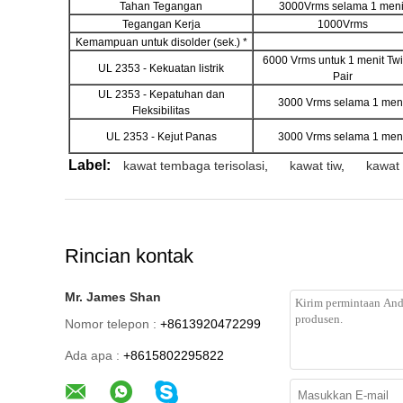
Tahan Tegangan
3000Vrms selama 1 meni
Tegangan Kerja
1000Vrms
Kemampuan untuk disolder (sek.) *
6000 Vrms untuk 1 menit Twi
UL 2353 - Kekuatan listrik
Pair
UL 2353 - Kepatuhan dan
3000 Vrms selama 1 meni
Fleksibilitas
UL 2353 - Kejut Panas
3000 Vrms selama 1 meni
Label:
kawat tembaga terisolasi
,
kawat tiw
,
kawat 
Rincian kontak
Mr. James Shan
Nomor telepon :
+8613920472299
Ada apa :
+8615802295822