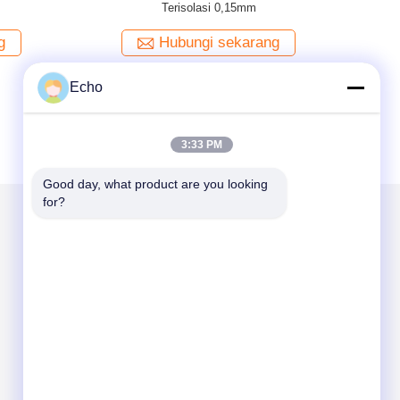
F Yellow 0.15mm Insulated TIW Wire
g
Hubungi sekarang
Echo
3:33 PM
Good day, what product are you looking 
for?
Kirimkan Kami
Send