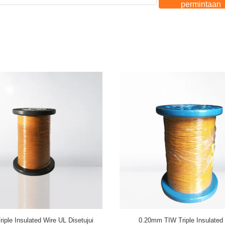
permintaan
Kawat Terisolasi Tiga Kali Lipat
Trafo Menggunakan Kawat Lilita