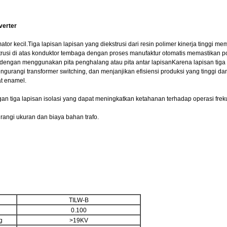
verter
ator kecil.Tiga lapisan lapisan yang diekstrusi dari resin polimer kinerja tinggi mem
ekstrusi di atas konduktor tembaga dengan proses manufaktur otomatis memastikan
engan menggunakan pita penghalang atau pita antar lapisanKarena lapisan tiga memi
mengurangi transformer switching, dan menjanjikan efisiensi produksi yang tinggi 
at enamel.
engan tiga lapisan isolasi yang dapat meningkatkan ketahanan terhadap operasi fre
urangi ukuran dan biaya bahan trafo.
TILW-B
0.100
g
>19KV