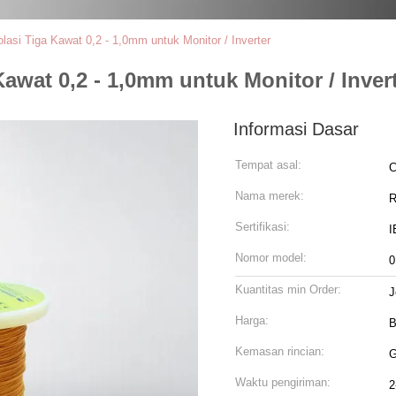
asi Tiga Kawat 0,2 - 1,0mm untuk Monitor / Inverter
awat 0,2 - 1,0mm untuk Monitor / Inver
Informasi Dasar
Tempat asal:
C
Nama merek:
R
Sertifikasi:
I
Nomor model:
0
Kuantitas min Order:
J
Harga:
B
Kemasan rincian:
G
Waktu pengiriman:
2