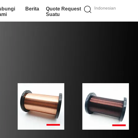
Indonesian
ubungi
Berita
Quote Request
ami
Suatu