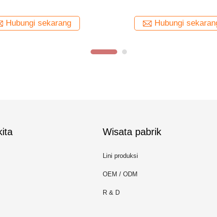
 TIW Terisolasi 0.15mm Untuk
Berisolasi Tiga TIW-B
Transformator
Hubungi sekarang
Hubungi sekaran
ita
Wisata pabrik
Lini produksi
OEM / ODM
R & D