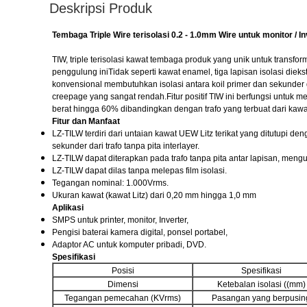
Deskripsi Produk
Tembaga Triple Wire terisolasi 0.2 - 1.0mm Wire untuk monitor / In
TIW, triple terisolasi kawat tembaga produk yang unik untuk transform
penggulung iniTidak seperti kawat enamel, tiga lapisan isolasi di
konvensional membutuhkan isolasi antara koil primer dan sekunder d
creepage yang sangat rendah.Fitur positif TIW ini berfungsi untuk 
berat hingga 60% dibandingkan dengan trafo yang terbuat dari kaw
Fitur dan Manfaat
LZ-TILW terdiri dari untaian kawat UEW Litz terikat yang ditutupi d
sekunder dari trafo tanpa pita interlayer.
LZ-TILW dapat diterapkan pada trafo tanpa pita antar lapisan, meng
LZ-TILW dapat dilas tanpa melepas film isolasi.
Tegangan nominal: 1.000Vrms.
Ukuran kawat (kawat Litz) dari 0,20 mm hingga 1,0 mm
Aplikasi
SMPS untuk printer, monitor, Inverter,
Pengisi baterai kamera digital, ponsel portabel,
Adaptor AC untuk komputer pribadi, DVD.
Spesifikasi
Posisi
Spesifikasi
Dimensi
Ketebalan isolasi ((mm)
Tegangan pemecahan (KVrms)
Pasangan yang berpusin