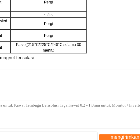
t
Pergi
< 5 s
sted
Pergi
t
Pergi
Pass ((215°C/225°C/240°C selama 30
t
menit.)
magnet terisolasi
mengirimkan