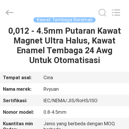
Tianjin
Ruiyuan
Electric
Material
Co,.Ltd.
Kawat Tembaga Beremail
All
Rights
Reserved.
0,012 - 4.5mm Putaran Kawat
RUMAH
Magnet Ultra Halus, Kawat
PRODUK
Enamel Tembaga 24 Awg
Untuk Otomatisasi
VIDEO
Tempat asal:
Cina
TENTANG
Nama merek:
Rvyuan
KITA
Sertifikasi:
IEC/NEMA/JIS/RoHS/ISO
WISATA
Nomor model:
0.8-4.5mm
PABRIK
Kuantitas min
Jenis yang berbeda dengan MOQ