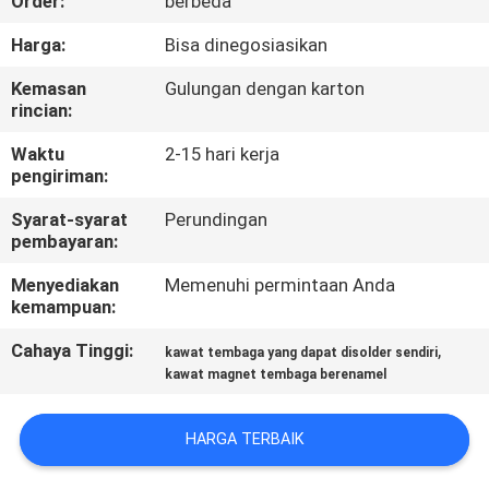
Order:
berbeda
KONTROL
Harga:
Bisa dinegosiasikan
KUALITAS
Kemasan
Gulungan dengan karton
rincian:
HUBUNGI
Waktu
2-15 hari kerja
pengiriman:
KAMI
Syarat-syarat
Perundingan
pembayaran:
BERITA
Menyediakan
Memenuhi permintaan Anda
kemampuan:
QUOTE
Cahaya Tinggi:
,
kawat tembaga yang dapat disolder sendiri
REQUEST
kawat magnet tembaga berenamel
SUATU
HARGA TERBAIK
SITEMAP