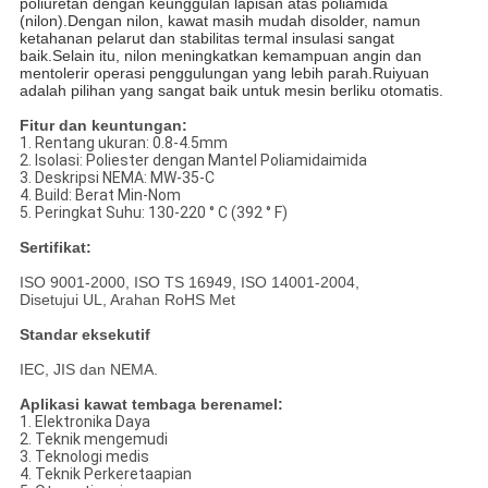
poliuretan dengan keunggulan lapisan atas poliamida
(nilon).Dengan nilon, kawat masih mudah disolder, namun
ketahanan pelarut dan stabilitas termal insulasi sangat
baik.Selain itu, nilon meningkatkan kemampuan angin dan
mentolerir operasi penggulungan yang lebih parah.Ruiyuan
adalah pilihan yang sangat baik untuk mesin berliku otomatis.
Fitur dan keuntungan:
1. Rentang ukuran: 0.8-4.5mm
2. Isolasi: Poliester dengan Mantel Poliamidaimida
3. Deskripsi NEMA: MW-35-C
4. Build: Berat Min-Nom
5. Peringkat Suhu: 130-220 ° C (392 ° F)
Sertifikat:
ISO 9001-2000, ISO TS 16949, ISO 14001-2004,
Disetujui UL, Arahan RoHS Met
Standar eksekutif
IEC, JIS dan NEMA.
Aplikasi kawat tembaga berenamel:
1. Elektronika Daya
2. Teknik mengemudi
3. Teknologi medis
4. Teknik Perkeretaapian