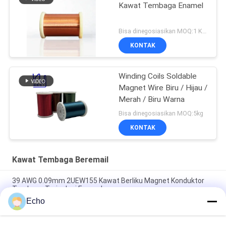
Kawat Tembaga Enamel
Bisa dinegosiasikan MOQ:1 Kilogram/Kilogram
KONTAK
Winding Coils Soldable
Magnet Wire Biru / Hijau /
Merah / Biru Warna
Bisa dinegosiasikan MOQ:5kg
KONTAK
Kawat Tembaga Beremail
39 AWG 0.09mm 2UEW155 Kawat Berliku Magnet Konduktor
Tembaga Terisolasi Enamel
Echo
0.011mm 2UEW155 Enamel Dilapisi Kawat Tembaga Untuk
Motor Berliku