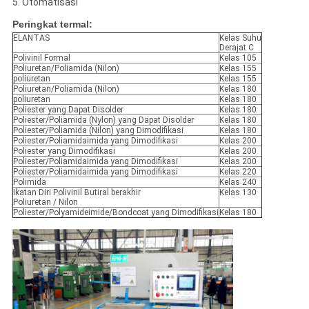
5. Otomatisasi
Peringkat termal:
ELANTAS
Kelas Suhu
Derajat C
Polivinil Formal
Kelas 105
Poliuretan/Poliamida (Nilon)
Kelas 155
poliuretan
Kelas 155
Poliuretan/Poliamida (Nilon)
Kelas 180
poliuretan
Kelas 180
Poliester yang Dapat Disolder
Kelas 180
Poliester/Poliamida (Nylon) yang Dapat Disolder
Kelas 180
Poliester/Poliamida (Nilon) yang Dimodifikasi
Kelas 180
Poliester/Poliamidaimida yang Dimodifikasi
Kelas 200
Poliester yang Dimodifikasi
Kelas 200
Poliester/Poliamidaimida yang Dimodifikasi
Kelas 200
Poliester/Poliamidaimida yang Dimodifikasi
Kelas 220
Polimida
Kelas 240
Ikatan Diri Polivinil Butiral berakhir
Kelas 130
Poliuretan / Nilon
Poliester/Polyamideimide/Bondcoat yang Dimodifikasi
Kelas 180