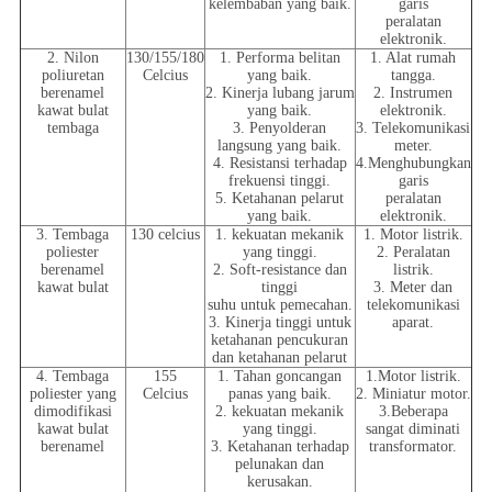
kelembaban yang baik.
garis
peralatan
elektronik.
2. Nilon
130/155/180
1. Performa belitan
1. Alat rumah
poliuretan
Celcius
yang baik.
tangga.
berenamel
2. Kinerja lubang jarum
2. Instrumen
kawat bulat
yang baik.
elektronik.
tembaga
3. Penyolderan
3. Telekomunikasi
langsung yang baik.
meter.
4. Resistansi terhadap
4.Menghubungkan
frekuensi tinggi.
garis
5. Ketahanan pelarut
peralatan
yang baik.
elektronik.
3. Tembaga
130 celcius
1. kekuatan mekanik
1. Motor listrik.
poliester
yang tinggi.
2. Peralatan
berenamel
2. Soft-resistance dan
listrik.
kawat bulat
tinggi
3. Meter dan
suhu untuk pemecahan.
telekomunikasi
3. Kinerja tinggi untuk
aparat.
ketahanan pencukuran
dan ketahanan pelarut
4. Tembaga
155
1. Tahan goncangan
1.Motor listrik.
poliester yang
Celcius
panas yang baik.
2. Miniatur motor.
dimodifikasi
2. kekuatan mekanik
3.Beberapa
kawat bulat
yang tinggi.
sangat diminati
berenamel
3. Ketahanan terhadap
transformator.
pelunakan dan
kerusakan.