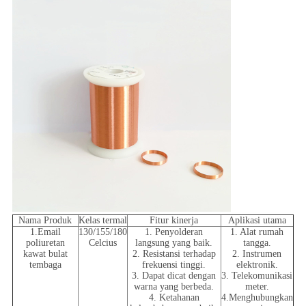
Nama Produk
Kelas termal
Fitur kinerja
Aplikasi utama
1.Email
130/155/180
1. Penyolderan
1. Alat rumah
poliuretan
Celcius
langsung yang baik.
tangga.
kawat bulat
2. Resistansi terhadap
2. Instrumen
tembaga
frekuensi tinggi.
elektronik.
3. Dapat dicat dengan
3. Telekomunikasi
warna yang berbeda.
meter.
4. Ketahanan
4.Menghubungkan