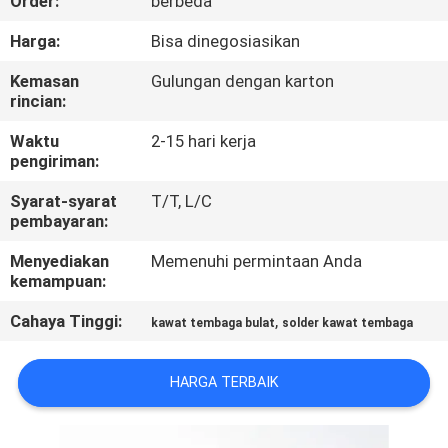
Order:
berbeda
KONTROL
Harga:
Bisa dinegosiasikan
KUALITAS
Kemasan
Gulungan dengan karton
rincian:
HUBUNGI
Waktu
2-15 hari kerja
pengiriman:
KAMI
Syarat-syarat
T/T, L/C
pembayaran:
BERITA
Menyediakan
Memenuhi permintaan Anda
kemampuan:
QUOTE
Cahaya Tinggi:
,
kawat tembaga bulat
solder kawat tembaga
REQUEST
SUATU
HARGA TERBAIK
SITEMAP