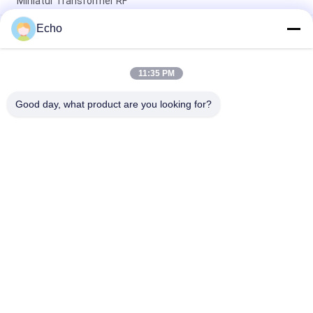
Miniatur Transformer RF
Echo
Kawat Tembaga Bulat Berenamel Poliuretan 0,06Mm
155°C/180°C untuk Padatan Terisolasi Tembaga Kemurnian
Tinggi
11:35 PM
Kawat Magnet Tembaga Berenamel 0,032mm Untuk Sensor
Arus Presisi Tinggi
Good day, what product are you looking for?
Bad Request
Semua
Kawat Tembaga 
Kawat Tembaga 
Beremail
Persegi Panjang
Kawat Tembaga 
Kawat Magnet
Enamel Ultra Halus
Kawat Ustc Litz
Kawat FIW
Kawat Ikatan Diri
Kawat Tembaga Litz