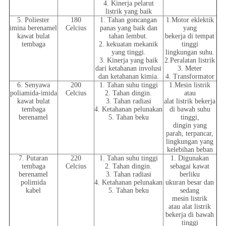
4. Kinerja pelarut
listrik yang baik
5. Poliester
180
1. Tahan goncangan
1.Motor eklektik
imina berenamel
Celcius
panas yang baik dan
yang
kawat bulat
tahan lembut.
bekerja di tempat
tembaga
2. kekuatan mekanik
tinggi
yang tinggi.
lingkungan suhu.
3. Kinerja yang baik
2.Peralatan listrik
dari ketahanan involusi
3. Meter
dan ketahanan kimia.
4. Transformator
6. Senyawa
200
1. Tahan suhu tinggi
1.Mesin listrik
poliamida-imida
Celcius
2. Tahan dingin.
atau
kawat bulat
3. Tahan radiasi
alat listrik bekerja
tembaga
4. Ketahanan pelunakan
di bawah suhu
berenamel
5. Tahan beku
tinggi,
dingin yang
parah, terpancar,
lingkungan yang
kelebihan beban
7. Putaran
220
1. Tahan suhu tinggi
1. Digunakan
tembaga
Celcius
2. Tahan dingin.
sebagai kawat
berenamel
3. Tahan radiasi
berliku
polimida
4. Ketahanan pelunakan
ukuran besar dan
kabel
5. Tahan beku
sedang
mesin listrik
atau alat listrik
bekerja di bawah
tinggi