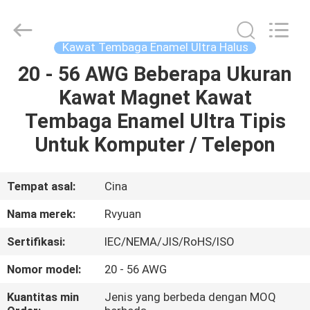
Tianjin
Ruiyuan
Electric
Material
Co,.Ltd.
Kawat Tembaga Enamel Ultra Halus
All
Rights
Reserved.
20 - 56 AWG Beberapa Ukuran
RUMAH
Kawat Magnet Kawat
PRODUK
Tembaga Enamel Ultra Tipis
Untuk Komputer / Telepon
VIDEO
Tempat asal:
Cina
TENTANG
Nama merek:
Rvyuan
KITA
Sertifikasi:
IEC/NEMA/JIS/RoHS/ISO
WISATA
Nomor model:
20 - 56 AWG
PABRIK
Kuantitas min
Jenis yang berbeda dengan MOQ