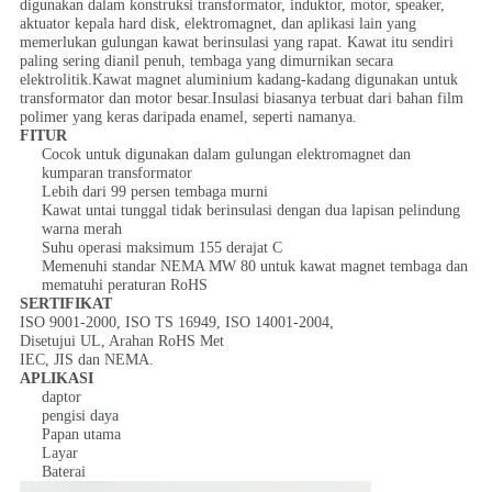
digunakan dalam konstruksi transformator, induktor, motor, speaker,
aktuator kepala hard disk, elektromagnet, dan aplikasi lain yang
memerlukan gulungan kawat berinsulasi yang rapat. Kawat itu sendiri
paling sering dianil penuh, tembaga yang dimurnikan secara
elektrolitik.Kawat magnet aluminium kadang-kadang digunakan untuk
transformator dan motor besar.Insulasi biasanya terbuat dari bahan film
polimer yang keras daripada enamel, seperti namanya.
FITUR
Cocok untuk digunakan dalam gulungan elektromagnet dan
kumparan transformator
Lebih dari 99 persen tembaga murni
Kawat untai tunggal tidak berinsulasi dengan dua lapisan pelindung
warna merah
Suhu operasi maksimum 155 derajat C
Memenuhi standar NEMA MW 80 untuk kawat magnet tembaga dan
mematuhi peraturan RoHS
SERTIFIKAT
ISO 9001-2000, ISO TS 16949, ISO 14001-2004,
Disetujui UL, Arahan RoHS Met
IEC, JIS dan NEMA.
APLIKASI
daptor
pengisi daya
Papan utama
Layar
Baterai