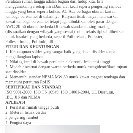
Peralatan rumah tangga adalah bagian dari hidup kita, kita
menggunakannya setiap hari.Dari alat kecil seperti pengering rambut
hingga yang besar seperti kulkas, AC.Ada berbagai ukuran kawat
tembaga berenamel di dalamnya. Ruiyuan tidak hanya menawarkan
kawat tembaga berenamel tetapi juga dibuktikan oleh pasar dengan
AWG 20-56 ukuran berbeda.Di bawah standar masing-masing
(disesuaikan dengan wilayah yang sesuai), nilai teknis tipikal diberikan
untuk insulasi yang berbeda, seperti Poliuretana, Poliester,
Poliesterimida, Poliimid, dll.
FITUR DAN KEUNTUNGAN
1. Kemampuan solder yang sangat baik yang dapat disolder tanpa
menghilangkan lapisan.
2. Nilai tg kecil di bawah peralatan elektronik frekuensi tinggi.
3. Mudah diwarnai dengan warna berbeda untuk mengidentifikasi tujuan
saat disolder.
4. Memenuhi standar NEMA MW 80 untuk kawat magnet tembaga dan
mematuhi peraturan RoHS
SERTIFIKAT DAN STANDAR
ISO 9001-2000, ISO TS 16949, ISO 14001-2004, UL Disetujui,
IEC, JIS dan NEMA.
APLIKASI
1. Peralatan rumah tangga putih
2. Meteran listrik cerdas
3 pengering rambut
4. Pengisi daya