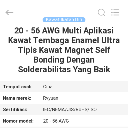
Tianjin
Ruiyuan
Electric
Material
Co,.Ltd.
Kawat Ikatan Diri
All
Rights
Reserved.
20 - 56 AWG Multi Aplikasi
RUMAH
Kawat Tembaga Enamel Ultra
PRODUK
Tipis Kawat Magnet Self
Bonding Dengan
VIDEO
Solderabilitas Yang Baik
TENTANG
Tempat asal:
Cina
KITA
Nama merek:
Rvyuan
Sertifikasi:
IEC/NEMA/JIS/RoHS/ISO
WISATA
PABRIK
Nomor model:
20 - 56 AWG