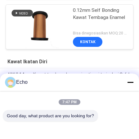
0.12mm Self Bonding
Kawat Tembaga Enamel
Bisa dinegosiasikan MOQ:20 Kilogram/Kilogram
KONTAK
Kawat Ikatan Diri
AIW 0,14mm Kawat tembaga kemurnian tinggi terisolasi Solid
enamel
Echo
AIW220 0.14mm Hot Wind Enameled Copper Wire untuk Listrik
7:47 PM
Gauge 35 AWG Kawat tembaga enamel Kawat magnet yang
menempel sendiri
Good day, what product are you looking for?
Bad Request
Semua