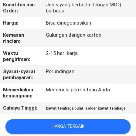
Kuantitas min
Jenis yang berbeda dengan MOQ
Order:
berbeda
KONTROL
KUALITAS
Harga:
Bisa dinegosiasikan
Kemasan
Gulungan dengan karton
rincian:
HUBUNGI
KAMI
Waktu
2-15 hari kerja
pengiriman:
BERITA
Syarat-syarat
Perundingan
pembayaran:
Menyediakan
Memenuhi permintaan Anda
QUOTE
kemampuan:
REQUEST
Cahaya Tinggi:
,
kawat tembaga bulat
solder kawat tembaga
SUATU
HARGA TERBAIK
SITEMAP