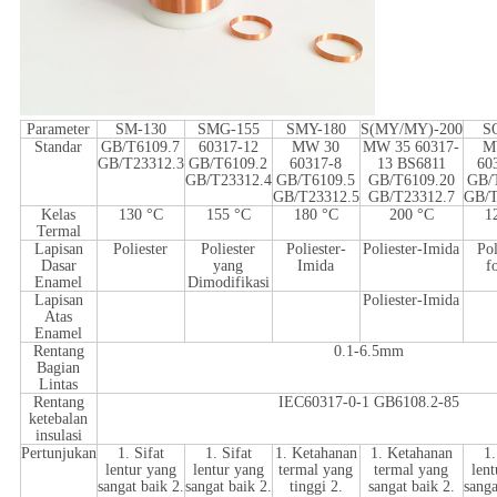
Parameter
SM-130
SMG-155
SMY-180
S(MY/MY)-200
S
Standar
GB/T6109.7
60317-12
MW 30
MW 35 60317-
M
GB/T23312.3
GB/T6109.2
60317-8
13 BS6811
60
GB/T23312.4
GB/T6109.5
GB/T6109.20
GB/
GB/T23312.5
GB/T23312.7
GB/T
Kelas
130 °C
155 °C
180 °C
200 °C
1
Termal
Lapisan
Poliester
Poliester
Poliester-
Poliester-Imida
Pol
Dasar
yang
Imida
f
Enamel
Dimodifikasi
Lapisan
Poliester-Imida
Atas
Enamel
Rentang
0.1-6.5mm
Bagian
Lintas
Rentang
IEC60317-0-1 GB6108.2-85
ketebalan
insulasi
Pertunjukan
1. Sifat
1. Sifat
1. Ketahanan
1. Ketahanan
1.
lentur yang
lentur yang
termal yang
termal yang
len
sangat baik 2.
sangat baik 2.
tinggi 2.
sangat baik 2.
sanga