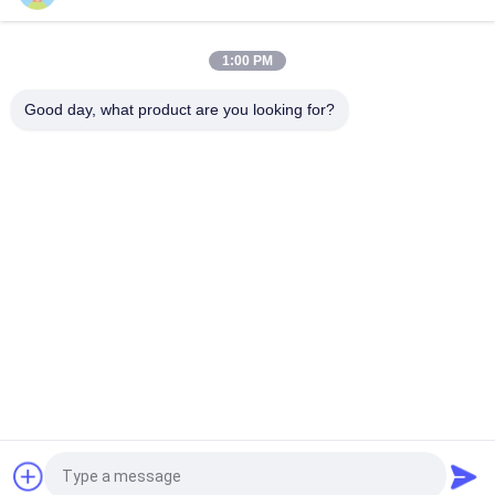
155°C/180°C untuk Padatan Terisolasi Tembaga Kemurnian
Tinggi
1:00 PM
Kawat Magnet Tembaga Berenamel 0,032mm Untuk Sensor
Arus Presisi Tinggi
Good day, what product are you looking for?
Bad Request
Semua
Kawat Tembaga 
Kawat Tembaga 
Beremail
Persegi Panjang
Kawat Tembaga 
Kawat Magnet
Enamel Ultra Halus
Kawat Ustc Litz
Kawat FIW
Kawat Ikatan Diri
Kawat Tembaga Litz
Quote request suatu