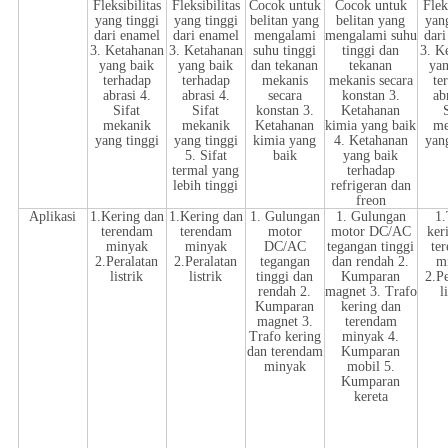
Fleksibilitas
Fleksibilitas
Cocok untuk
Cocok untuk
Flek
yang tinggi
yang tinggi
belitan yang
belitan yang
yan
dari enamel
dari enamel
mengalami
mengalami suhu
dari
3. Ketahanan
3. Ketahanan
suhu tinggi
tinggi dan
3. K
yang baik
yang baik
dan tekanan
tekanan
yan
terhadap
terhadap
mekanis
mekanis secara
te
abrasi 4.
abrasi 4.
secara
konstan 3.
ab
Sifat
Sifat
konstan 3.
Ketahanan
mekanik
mekanik
Ketahanan
kimia yang baik
me
yang tinggi
yang tinggi
kimia yang
4. Ketahanan
yan
5. Sifat
baik
yang baik
termal yang
terhadap
lebih tinggi
refrigeran dan
freon
Aplikasi
1.Kering dan
1.Kering dan
1. Gulungan
1. Gulungan
1.
terendam
terendam
motor
motor DC/AC
ker
minyak
minyak
DC/AC
tegangan tinggi
te
2.Peralatan
2.Peralatan
tegangan
dan rendah 2.
m
listrik
listrik
tinggi dan
Kumparan
2.P
rendah 2.
magnet 3. Trafo
l
Kumparan
kering dan
magnet 3.
terendam
Trafo kering
minyak 4.
dan terendam
Kumparan
minyak
mobil 5.
Kumparan
kereta