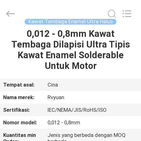
Tianjin
Ruiyuan
Electric
Material
Co,.Ltd.
Kawat Tembaga Enamel Ultra Halus
All
Rights
Reserved.
0,012 - 0,8mm Kawat
RUMAH
Tembaga Dilapisi Ultra Tipis
PRODUK
Kawat Enamel Solderable
Untuk Motor
VIDEO
Tempat asal:
Cina
TENTANG
Nama merek:
Rvyuan
KITA
Sertifikasi:
IEC/NEMA/JIS/RoHS/ISO
WISATA
Nomor model:
0,012 - 0,8mm
PABRIK
Kuantitas min
Jenis yang berbeda dengan MOQ