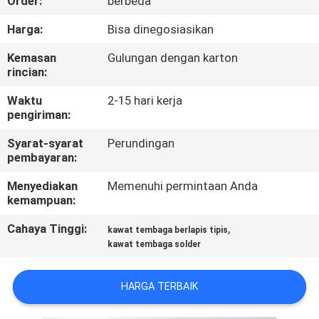
Order:
berbeda
KONTROL
Harga:
Bisa dinegosiasikan
KUALITAS
Kemasan
Gulungan dengan karton
rincian:
HUBUNGI
Waktu
2-15 hari kerja
pengiriman:
KAMI
Syarat-syarat
Perundingan
pembayaran:
BERITA
Menyediakan
Memenuhi permintaan Anda
kemampuan:
QUOTE
Cahaya Tinggi:
,
kawat tembaga berlapis tipis
REQUEST
kawat tembaga solder
SUATU
HARGA TERBAIK
SITEMAP