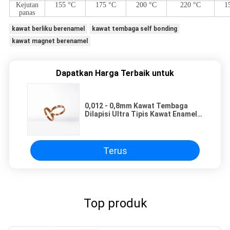
Kejutan
155 °C
175 °C
200 °C
220 °C
1
panas
kawat berliku berenamel
kawat tembaga self bonding
kawat magnet berenamel
Dapatkan Harga Terbaik untuk
0,012 - 0,8mm Kawat Tembaga
Dilapisi Ultra Tipis Kawat Enamel
Solderable Untuk Motor
Terus
Top produk