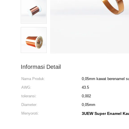
Informasi Detail
Nama Produk:
0,05mm kawat berenamel s
AWG:
43.5
toleransi:
0,002
Diameter:
0,05mm
Menyoroti:
3UEW Super Enamel Ka