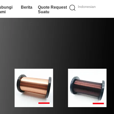
Indonesian
ubungi
Berita
Quote Request
ami
Suatu