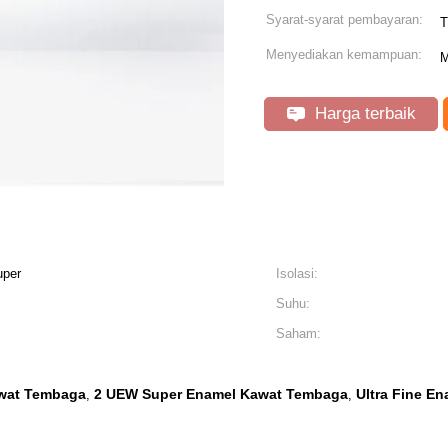
Syarat-syarat pembayaran:
T
Menyediakan kemampuan:
M
Harga terbaik
uper
Isolasi:
Suhu:
Saham:
wat Tembaga
2 UEW Super Enamel Kawat Tembaga
Ultra Fine E
,
,