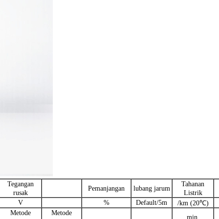
Tegangan
Tahanan
Pemanjangan
lubang jarum
rusak
Listrik
V
%
Default/5m
/km (20℃)
Metode
Metode
min.