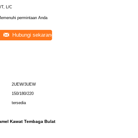
/T, L/C
emenuhi permintaan Anda
Hubungi sekarang
2UEW/3UEW
150/180/220
tersedia
namel Kawat Tembaga Bulat