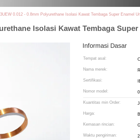
3UEW 0.012 - 0.8mm Polyurethane Isolasi Kawat Tembaga Super Enamel U
urethane Isolasi Kawat Tembaga Super
Informasi Dasar
Tempat asal:
C
Nama merek:
R
Sertifikasi:
I
Nomor model:
0
Kuantitas min Order:
J
Harga:
B
Kemasan rincian:
G
Waktu pengiriman:
2