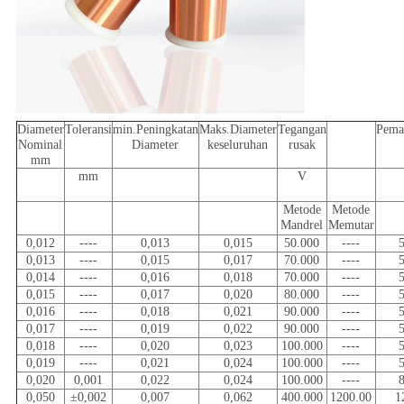
Diameter
Toleransi
min.Peningkatan
Maks.Diameter
Tegangan
Pema
Nominal
Diameter
keseluruhan
rusak
mm
mm
V
Metode
Metode
Mandrel
Memutar
0,012
----
0,013
0,015
50.000
----
0,013
----
0,015
0,017
70.000
----
0,014
----
0,016
0,018
70.000
----
0,015
----
0,017
0,020
80.000
----
0,016
----
0,018
0,021
90.000
----
0,017
----
0,019
0,022
90.000
----
0,018
----
0,020
0,023
100.000
----
0,019
----
0,021
0,024
100.000
----
0,020
0,001
0,022
0,024
100.000
----
0,050
±0,002
0,007
0,062
400.000
1200.00
1