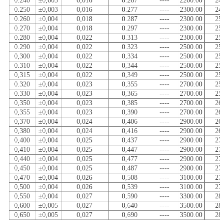
0.240
±0,003
0,016
0.267
----
2200.00
2
0.250
±0,003
0,016
0.277
----
2300.00
2
0.260
±0,004
0,018
0.287
----
2300.00
2
0.270
±0,004
0,018
0.297
----
2300.00
2
0.280
±0,004
0,022
0.313
----
2300.00
2
0.290
±0,004
0,022
0.323
----
2500.00
2
0,300
±0,004
0,022
0,334
----
2500.00
2
0.310
±0,004
0,022
0,344
----
2500.00
2
0,315
±0,004
0,022
0,349
----
2500.00
2
0.320
±0,004
0,023
0,355
----
2700.00
2
0.330
±0,004
0,023
0,365
----
2700.00
2
0,350
±0,004
0,023
0,385
----
2700.00
2
0,355
±0,004
0,023
0,390
----
2700.00
2
0,370
±0,004
0,024
0,406
----
2900.00
2
0,380
±0,004
0,024
0,416
----
2900.00
2
0,400
±0,004
0,025
0,437
----
2900.00
2
0,410
±0,004
0,025
0,447
----
2900.00
2
0,440
±0,004
0,025
0,477
----
2900.00
2
0,450
±0,004
0,025
0,487
----
2900.00
2
0,470
±0,004
0,026
0,508
----
3100.00
2
0,500
±0,004
0,026
0,539
----
3100.00
2
0,550
±0,004
0,027
0,590
----
3300.00
2
0,600
±0,005
0,027
0,640
----
3500.00
2
0,650
±0,005
0,027
0,690
----
3500.00
2