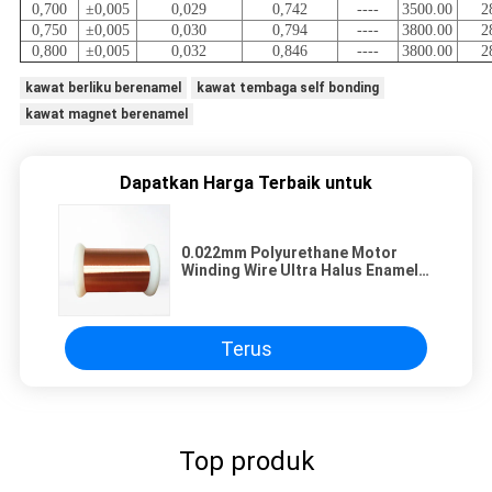
0,700
±0,005
0,029
0,742
----
3500.00
2
0,750
±0,005
0,030
0,794
----
3800.00
2
0,800
±0,005
0,032
0,846
----
3800.00
2
kawat berliku berenamel
kawat tembaga self bonding
kawat magnet berenamel
Dapatkan Harga Terbaik untuk
0.022mm Polyurethane Motor
Winding Wire Ultra Halus Enamel
Kawat Tembaga Bulat Kawat
Magnet Untuk Berliku
Terus
Top produk