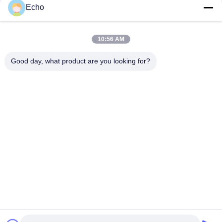
Echo
Kawat Tembaga Bulat Berenamel Poliuretan 0,06Mm
155°C/180°C untuk Padatan Terisolasi Tembaga Kemurnian
Tinggi
10:56 AM
Kawat Magnet Tembaga Berenamel 0,032mm Untuk Sensor
Arus Presisi Tinggi
Good day, what product are you looking for?
Bad Request
Semua
Kawat Tembaga 
Kawat Tembaga 
Beremail
Persegi Panjang
Kawat Tembaga 
Kawat Magnet
Enamel Ultra Halus
Kawat Ustc Litz
Kawat FIW
Kawat Ikatan Diri
Kawat Tembaga Litz