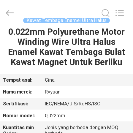
Tianjin
Ruiyuan
Electric
Material
Co,.Ltd.
Kawat Tembaga Enamel Ultra Halus
All
Rights
Reserved.
0.022mm Polyurethane Motor
RUMAH
Winding Wire Ultra Halus
PRODUK
Enamel Kawat Tembaga Bulat
Kawat Magnet Untuk Berliku
VIDEO
Tempat asal:
Cina
TENTANG
Nama merek:
Rvyuan
KITA
Sertifikasi:
IEC/NEMA/JIS/RoHS/ISO
WISATA
Nomor model:
0,022mm
PABRIK
Kuantitas min
Jenis yang berbeda dengan MOQ