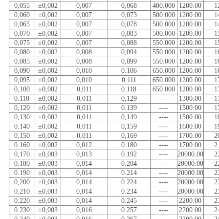
0,055
±0,002
0,007
0,068
400.000
1200.00
1
0,060
±0,002
0,007
0,073
500.000
1200.00
1
0,065
±0,002
0,007
0,078
500.000
1200.00
1
0,070
±0,002
0,007
0,083
500.000
1200.00
1
0,075
±0,002
0,007
0,088
550.000
1200.00
1
0,080
±0,002
0,008
0,094
550.000
1200.00
1
0,085
±0,002
0,008
0,099
550.000
1200.00
1
0,090
±0,002
0,010
0.106
650.000
1200.00
1
0,095
±0,002
0,010
0.111
650.000
1200.00
1
0,100
±0,002
0,011
0.118
650.000
1200.00
1
0.110
±0,002
0,011
0,129
----
1300.00
1
0,120
±0,002
0,011
0.139
----
1500.00
1
0,130
±0,002
0,011
0,149
----
1500.00
1
0.140
±0,002
0,011
0,159
----
1600.00
1
0,150
±0,002
0,011
0,169
----
1700.00
2
0.160
±0,002
0,012
0.180
----
1700.00
2
0,170
±0,003
0,013
0.192
----
20000.00
2
0.180
±0,003
0,014
0.204
----
20000.00
2
0.190
±0,003
0,014
0.214
----
20000.00
2
0,200
±0,003
0,014
0.224
----
20000.00
2
0.210
±0,003
0,014
0.234
----
20000.00
2
0.220
±0,003
0,014
0.245
----
2200.00
2
0.230
±0,003
0,016
0.257
----
2200.00
2