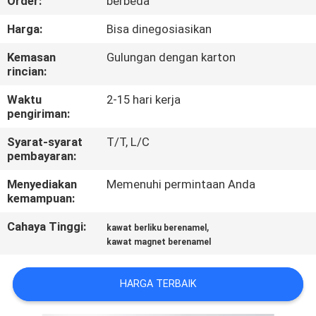
Order:
berbeda
KONTROL
Harga:
Bisa dinegosiasikan
KUALITAS
Kemasan
Gulungan dengan karton
rincian:
HUBUNGI
Waktu
2-15 hari kerja
pengiriman:
KAMI
Syarat-syarat
T/T, L/C
pembayaran:
BERITA
Menyediakan
Memenuhi permintaan Anda
kemampuan:
QUOTE
Cahaya Tinggi:
,
kawat berliku berenamel
REQUEST
kawat magnet berenamel
SUATU
HARGA TERBAIK
SITEMAP