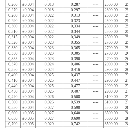
0.260
±0,004
0,018
0.287
----
2300.00
2
0.270
±0,004
0,018
0.297
----
2300.00
2
0.280
±0,004
0,022
0.313
----
2300.00
2
0.290
±0,004
0,022
0.323
----
2500.00
2
0,300
±0,004
0,022
0,334
----
2500.00
2
0.310
±0,004
0,022
0,344
----
2500.00
2
0,315
±0,004
0,022
0,349
----
2500.00
2
0.320
±0,004
0,023
0,355
----
2700.00
2
0.330
±0,004
0,023
0,365
----
2700.00
2
0,350
±0,004
0,023
0,385
----
2700.00
2
0,355
±0,004
0,023
0,390
----
2700.00
2
0,370
±0,004
0,024
0,406
----
2900.00
2
0,380
±0,004
0,024
0,416
----
2900.00
2
0,400
±0,004
0,025
0,437
----
2900.00
2
0,410
±0,004
0,025
0,447
----
2900.00
2
0,440
±0,004
0,025
0,477
----
2900.00
2
0,450
±0,004
0,025
0,487
----
2900.00
2
0,470
±0,004
0,026
0,508
----
3100.00
2
0,500
±0,004
0,026
0,539
----
3100.00
2
0,550
±0,004
0,027
0,590
----
3300.00
2
0,600
±0,005
0,027
0,640
----
3500.00
2
0,650
±0,005
0,027
0,690
----
3500.00
2
0,700
±0,005
0,029
0,742
----
3500.00
2