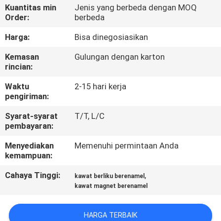
Kuantitas min
Jenis yang berbeda dengan MOQ
Order:
berbeda
KONTROL
KUALITAS
Harga:
Bisa dinegosiasikan
Kemasan
Gulungan dengan karton
rincian:
HUBUNGI
KAMI
Waktu
2-15 hari kerja
pengiriman:
BERITA
Syarat-syarat
T/T, L/C
pembayaran:
Menyediakan
Memenuhi permintaan Anda
QUOTE
kemampuan:
REQUEST
Cahaya Tinggi:
,
kawat berliku berenamel
SUATU
kawat magnet berenamel
SITEMAP
HARGA TERBAIK