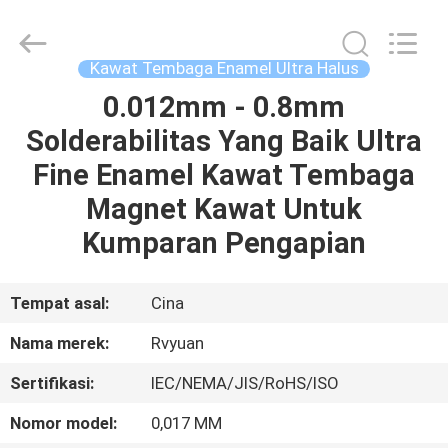
Tianjin
Ruiyuan
Electric
Material
Co,.Ltd.
Kawat Tembaga Enamel Ultra Halus
All
Rights
Reserved.
0.012mm - 0.8mm
RUMAH
Solderabilitas Yang Baik Ultra
PRODUK
Fine Enamel Kawat Tembaga
Magnet Kawat Untuk
VIDEO
Kumparan Pengapian
TENTANG
Tempat asal:
Cina
KITA
Nama merek:
Rvyuan
Sertifikasi:
IEC/NEMA/JIS/RoHS/ISO
WISATA
PABRIK
Nomor model:
0,017 MM