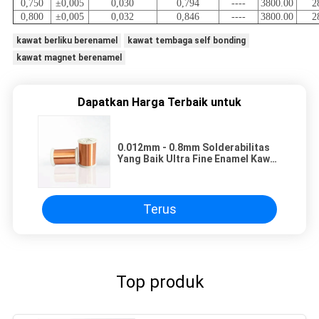
0,750
±0,005
0,030
0,794
----
3800.00
2
0,800
±0,005
0,032
0,846
----
3800.00
2
kawat berliku berenamel
kawat tembaga self bonding
kawat magnet berenamel
Dapatkan Harga Terbaik untuk
0.012mm - 0.8mm Solderabilitas
Yang Baik Ultra Fine Enamel Kawat
Tembaga Magnet Kawat Untuk
Kumparan Pengapian
Terus
Top produk