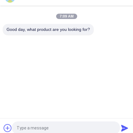
155°C/180°C untuk Padatan Terisolasi Tembaga Kemurnian
Tinggi
7:09 AM
Kawat Magnet Tembaga Berenamel 0,032mm Untuk Sensor
Arus Presisi Tinggi
Good day, what product are you looking for?
Bad Request
Semua
Kawat Tembaga 
Kawat Tembaga 
Beremail
Persegi Panjang
Kawat Tembaga 
Kawat Magnet
Enamel Ultra Halus
Kawat Ustc Litz
Kawat FIW
Kawat Ikatan Diri
Kawat Tembaga Litz
Quote request suatu