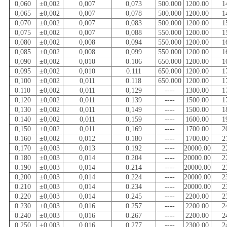
0,060
±0,002
0,007
0,073
500.000
1200.00
1
0,065
±0,002
0,007
0,078
500.000
1200.00
1
0,070
±0,002
0,007
0,083
500.000
1200.00
1
0,075
±0,002
0,007
0,088
550.000
1200.00
1
0,080
±0,002
0,008
0,094
550.000
1200.00
1
0,085
±0,002
0,008
0,099
550.000
1200.00
1
0,090
±0,002
0,010
0.106
650.000
1200.00
1
0,095
±0,002
0,010
0.111
650.000
1200.00
1
0,100
±0,002
0,011
0.118
650.000
1200.00
1
0.110
±0,002
0,011
0,129
----
1300.00
1
0,120
±0,002
0,011
0.139
----
1500.00
1
0,130
±0,002
0,011
0,149
----
1500.00
1
0.140
±0,002
0,011
0,159
----
1600.00
1
0,150
±0,002
0,011
0,169
----
1700.00
2
0.160
±0,002
0,012
0.180
----
1700.00
2
0,170
±0,003
0,013
0.192
----
20000.00
2
0.180
±0,003
0,014
0.204
----
20000.00
2
0.190
±0,003
0,014
0.214
----
20000.00
2
0,200
±0,003
0,014
0.224
----
20000.00
2
0.210
±0,003
0,014
0.234
----
20000.00
2
0.220
±0,003
0,014
0.245
----
2200.00
2
0.230
±0,003
0,016
0.257
----
2200.00
2
0.240
±0,003
0,016
0.267
----
2200.00
2
0.250
±0,003
0,016
0.277
----
2300.00
2