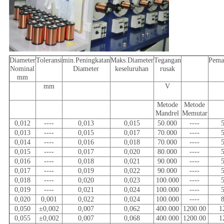
Diameter
Toleransi
min.Peningkatan
Maks.Diameter
Tegangan
Pema
Nominal
Diameter
keseluruhan
rusak
mm
mm
V
Metode
Metode
Mandrel
Memutar
0,012
----
0,013
0,015
50.000
----
0,013
----
0,015
0,017
70.000
----
0,014
----
0,016
0,018
70.000
----
0,015
----
0,017
0,020
80.000
----
0,016
----
0,018
0,021
90.000
----
0,017
----
0,019
0,022
90.000
----
0,018
----
0,020
0,023
100.000
----
0,019
----
0,021
0,024
100.000
----
0,020
0,001
0,022
0,024
100.000
----
0,050
±0,002
0,007
0,062
400.000
1200.00
1
0,055
±0,002
0,007
0,068
400.000
1200.00
1