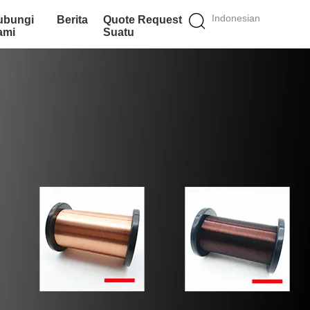
Indonesian
ubungi
Berita
Quote Request
ami
Suatu