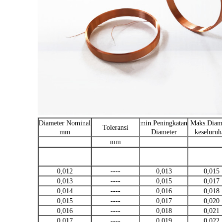
Diameter Nominal
min.Peningkatan
Maks.Diam
Toleransi
mm
Diameter
keseluruh
mm
0,012
----
0,013
0,015
0,013
----
0,015
0,017
0,014
----
0,016
0,018
0,015
----
0,017
0,020
0,016
----
0,018
0,021
0,017
----
0,019
0,022