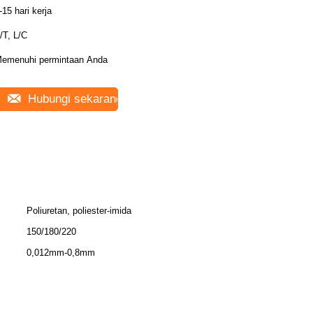
-15 hari kerja
/T, L/C
emenuhi permintaan Anda
Hubungi sekarang
Poliuretan, poliester-imida
150/180/220
0,012mm-0,8mm