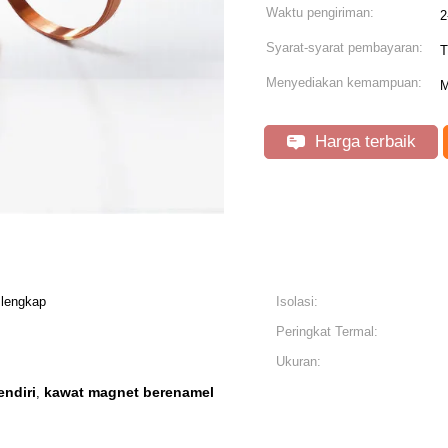
Waktu pengiriman:
2
Syarat-syarat pembayaran:
T
Menyediakan kemampuan:
M
Harga terbaik
 lengkap
Isolasi:
Peringkat Termal:
Ukuran:
endiri
kawat magnet berenamel
,