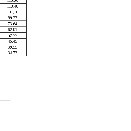
115,50
110.40
101,10
89.23
73.64
62.01
52.77
45.45
39.55
34.73