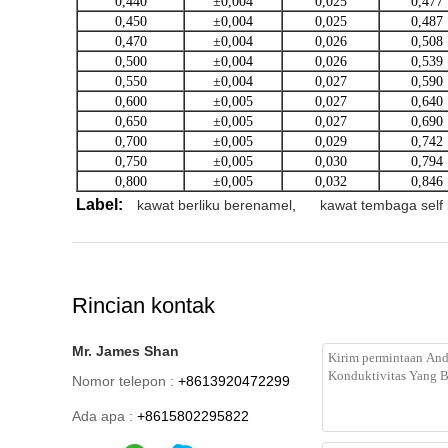
0,440
±0,004
0,025
0,477
0,450
±0,004
0,025
0,487
0,470
±0,004
0,026
0,508
0,500
±0,004
0,026
0,539
0,550
±0,004
0,027
0,590
0,600
±0,005
0,027
0,640
0,650
±0,005
0,027
0,690
0,700
±0,005
0,029
0,742
0,750
±0,005
0,030
0,794
0,800
±0,005
0,032
0,846
Label:
kawat berliku berenamel
,
kawat tembaga self
Rincian kontak
Mr. James Shan
Nomor telepon :
+8613920472299
Ada apa :
+8615802295822