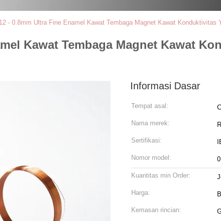
012 - 0.8mm Ultra Fine Enamel Kawat Tembaga Magnet Kawat Konduktivitas 
Enamel Kawat Tembaga Magnet Kawat Kon
Informasi Dasar
Tempat asal:
C
Nama merek:
R
Sertifikasi:
I
Nomor model:
0
Kuantitas min Order:
J
Harga:
B
Kemasan rincian:
G