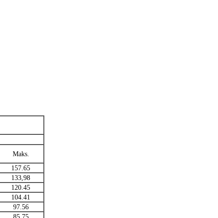
Maks.
157.65
133,98
120.45
104.41
97.56
85,75