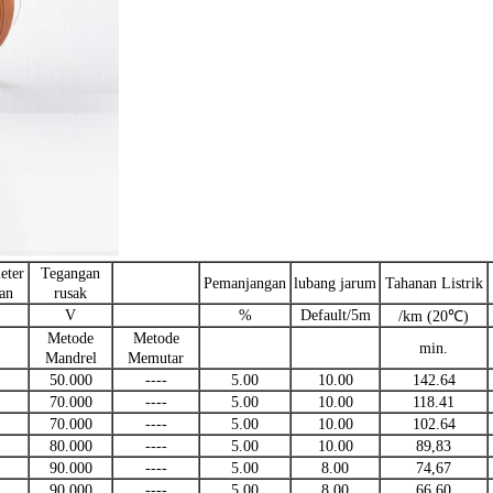
eter
Tegangan
Pemanjangan
lubang jarum
Tahanan Listrik
an
rusak
V
%
Default/5m
/km (20℃)
Metode
Metode
min.
Mandrel
Memutar
50.000
----
5.00
10.00
142.64
70.000
----
5.00
10.00
118.41
70.000
----
5.00
10.00
102.64
80.000
----
5.00
10.00
89,83
90.000
----
5.00
8.00
74,67
90.000
----
5.00
8.00
66.60