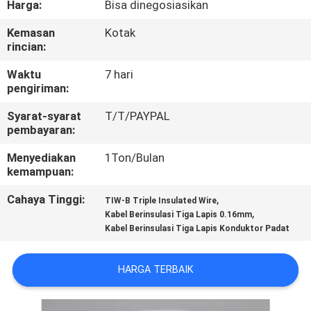
Harga:
Bisa dinegosiasikan
KONTROL
Kemasan
Kotak
rincian:
KUALITAS
Waktu
7 hari
pengiriman:
HUBUNGI
Syarat-syarat
T/T/PAYPAL
KAMI
pembayaran:
Menyediakan
1Ton/Bulan
BERITA
kemampuan:
Cahaya Tinggi:
,
TIW-B Triple Insulated Wire
QUOTE
,
Kabel Berinsulasi Tiga Lapis 0.16mm
Kabel Berinsulasi Tiga Lapis Konduktor Padat
REQUEST
SUATU
HARGA TERBAIK
SITEMAP