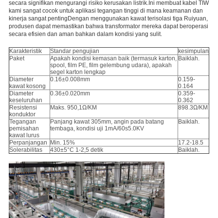
secara signifikan mengurangi risiko kerusakan listrik.Ini membuat kabel TIW 
kami sangat cocok untuk aplikasi tegangan tinggi di mana keamanan dan 
kinerja sangat pentingDengan menggunakan kawat terisolasi tiga Ruiyuan, 
produsen dapat memastikan bahwa transformator mereka dapat beroperasi 
secara efisien dan aman bahkan dalam kondisi yang sulit.
Karakteristik
Standar pengujian
kesimpulan
Paket
Apakah kondisi kemasan baik (termasuk karton,
Baiklah.
spool, film PE, film gelembung udara), apakah
segel karton lengkap
Diameter
0.16±0.008mm
0.159-
kawat kosong
0.164
Diameter
0.36±0.020mm
0.359-
keseluruhan
0.362
Resistensi
Maks. 950,1Ω/KM
898.3Ω/KM
konduktor
Tegangan
Panjang kawat 305mm, angin pada batang
Baiklah.
pemisahan
tembaga, kondisi uji 1mA/60s5.0KV
kawat lurus
Perpanjangan
Min. 15%
17.2-18.5
Solerabilitas
430±5°C 1-2,5 detik
Baiklah.