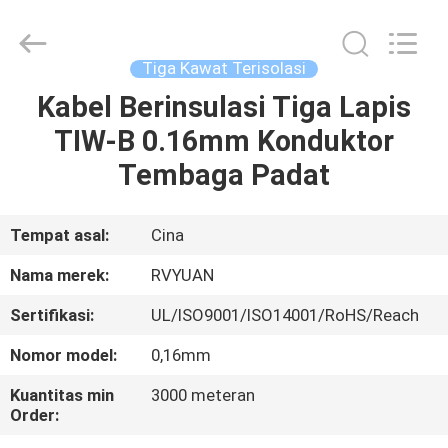
Tianjin
Ruiyuan
Electric
Material
Co,.Ltd.
Tiga Kawat Terisolasi
All
Rights
Reserved.
Kabel Berinsulasi Tiga Lapis
RUMAH
TIW-B 0.16mm Konduktor
PRODUK
Tembaga Padat
VIDEO
Tempat asal:
Cina
Nama merek:
RVYUAN
TENTANG
Sertifikasi:
UL/ISO9001/ISO14001/RoHS/Reach
KITA
Nomor model:
0,16mm
WISATA
Kuantitas min
3000 meteran
Order:
PABRIK