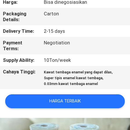
Harga:
Bisa dinegosiasikan
KONTROL
Packaging
Carton
Details:
KUALITAS
Delivery Time:
2-15 days
HUBUNGI
Payment
Negotiation
Terms:
KAMI
Supply Ability:
10Ton/week
BERITA
Cahaya Tinggi:
,
Kawat tembaga enamel yang dapat dilas
,
Super tipis enamel kawat tembaga
0.03mm kawat tembaga enamel
QUOTE
REQUEST
HARGA TERBAIK
SUATU
SITEMAP