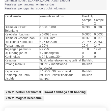
Laminasi isolasi: ELANTAS, ALAKTA dan Dupont
Peralatan pemantauan online cerdas
Peralatan penggantian spool / bobin otomatis
Karakteristik
Permintaan teknis
Hasil Uji
Sampel
Sampel
1
2
Diameter Kawat
0.030±0.001
0.030
0.030
Telanjang
Ketebalan Lapisan
≥ 0,0025 mm
0.0035
0.0035
Diameter keseluruhan
≤ 0,039 mm
0.037
0.037
Resistensi Konduktor
≤ 26,569Ω/m
23.745
23.639
Perpanjangan
≥ 10%
15.4
14.7
Tegangan pemutus
≥ 275V
1350
1298
Uji lubang jarum
≤ 2 lubang/5m
0
0
Kontinuitas
≤ 24 lubang/20m
0
0
Kesatuan
Tidak ada retakan yang terlihat
Baiklah.
Potong melalui
200°C 2 menit tanpa
Baiklah.
kerusakan
Kepanasan
175±5°C/30minno retak
Baiklah.
Kemampuan untuk
390±5°C 2detik tidak ada
Baiklah.
disolder
sampah
kawat berliku berenamel
kawat tembaga self bonding
kawat magnet berenamel