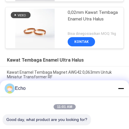
0,02mm Kawat Tembaga
Enamel Utra Halus
Bisa dinegosiasikan MOQ:1kg
KONTAK
Kawat Tembaga Enamel Ultra Halus
Kawat Enamel Tembaga Magnet AWG42 0,063mm Untuk
Miniatur Transformer RF
Echo
Kawat Tembaga Bulat Berenamel Poliuretan 0,06Mm
155°C/180°C untuk Padatan Terisolasi Tembaga Kemurnian
Tinggi
11:01 AM
Kawat Magnet Tembaga Berenamel 0,032mm Untuk Sensor
Arus Presisi Tinggi
Good day, what product are you looking for?