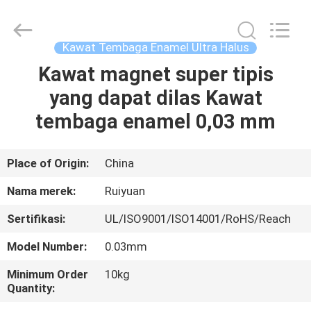
Tianjin
Ruiyuan
Electric
Material
Co,.Ltd.
Kawat Tembaga Enamel Ultra Halus
All
Rights
Reserved.
Kawat magnet super tipis
RUMAH
yang dapat dilas Kawat
PRODUK
tembaga enamel 0,03 mm
VIDEO
Place of Origin:
China
Nama merek:
Ruiyuan
TENTANG
Sertifikasi:
UL/ISO9001/ISO14001/RoHS/Reach
KITA
Model Number:
0.03mm
WISATA
Minimum Order
10kg
Quantity:
PABRIK