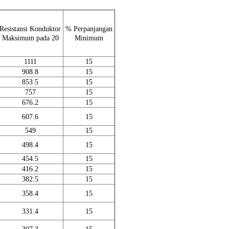
Resistansi Konduktor
% Perpanjangan
Maksimum pada 20
Minimum
1111
15
908.8
15
853.5
15
757
15
676.2
15
607.6
15
549
15
498.4
15
454.5
15
416.2
15
382.5
15
358.4
15
331.4
15