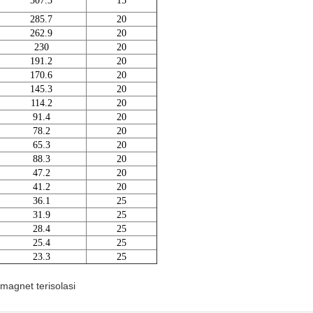
307.3
15
285.7
20
262.9
20
230
20
191.2
20
170.6
20
145.3
20
114.2
20
91.4
20
78.2
20
65.3
20
88.3
20
47.2
20
41.2
20
36.1
25
31.9
25
28.4
25
25.4
25
23.3
25
magnet terisolasi