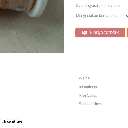
Syarat-syarat pembayaran:
T
Menyediakan kemampuan:
M
Harga terbaik
S
Warna:
persediaan:
Nilai Suhu:
Solderabilitas:
i
kawat tiw
,