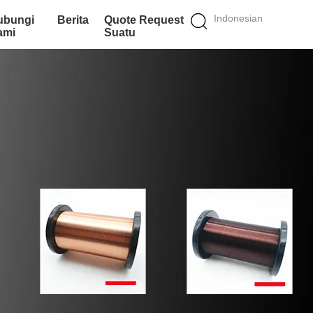
Indonesian
ubungi
Berita
Quote Request
ami
Suatu