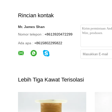
Rincian kontak
Mr. James Shan
Nomor telepon :
+8613920472299
Ada apa :
+8615802295822
Lebih Tiga Kawat Terisolasi