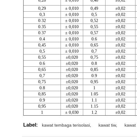
0,28
± 0,010
0,48
±0,02
0,29
± 0,010
0,49
±0,02
0,3
± 0,010
0,5
±0,02
0.32
± 0,010
0,52
±0,02
0.35
± 0,010
0,55
±0,02
0.37
± 0,010
0,57
±0,02
0.4
± 0,010
0.6
±0,02
0,45
± 0,010
0,65
±0,02
0,5
± 0,010
0,7
±0,02
0,55
±0,020
0,75
±0,02
0.6
±0,020
0.8
±0,02
0,65
±0,020
0,85
±0,02
0,7
±0,020
0.9
±0,02
0,75
±0,020
0,95
±0,02
0.8
±0,020
1
±0,02
0,85
±0,020
1.05
±0,02
0.9
±0,020
1.1
±0,02
0,95
±0,020
1.15
±0,02
1
± 0,030
1.2
±0,02
Label:
kawat tembaga terisolasi
,
kawat tiw
,
kawat 