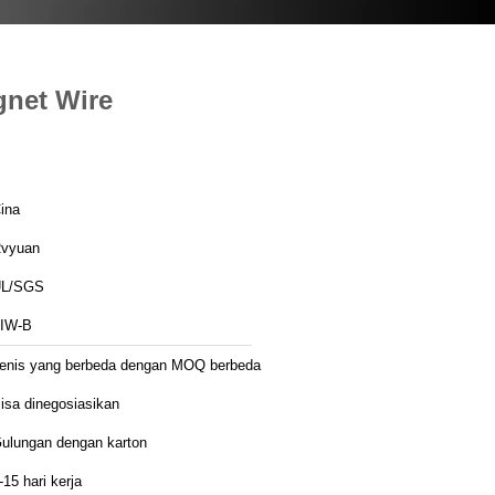
gnet Wire
ina
vyuan
L/SGS
IW-B
enis yang berbeda dengan MOQ berbeda
isa dinegosiasikan
ulungan dengan karton
-15 hari kerja