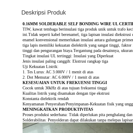
Deskripsi Produk
0.16MM SOLDERABLE SELF BONDING WIRE UL CERTI
TIW, kawat tembaga berinsulasi tiga produk unik untuk trafo kecil.
ini.Tidak seperti kabel berenamel, tiga lapisan insulasi diekst
enamel konvensional memerlukan insulasi antara gulungan primer
tiga lapis memiliki kekuatan dielektrik yang sangat tinggi, fakto
tinggi dan pengurangan biaya.Tergantung pada desainnya, ukuran
Tingkat insulasi UL tertinggi: Insulasi yang Diperkuat
Jenis insulasi paling canggih: Ekstrusi rangkap tiga
Uji Kekuatan Listrik:
1. Tes Lurus: AC 3.000V / 1 menit di atas
2. Dot Memutar: AC 6.000V / 1 menit di atas
KESESUAIAN UNTUK FREKUENSI TINGGI
Cocok untuk 30kHz di atas tujuan frekuensi tinggi
Kualitas listrik yang disamakan dengan tipe ekstrusi
Konstanta dielektrik rendah
Kenyamanan Penyerahan/Penyimpanan-Kekuatan fisik yang unggul
MENINGKATKAN PRODUKTIVITAS
Proses produksi sederhana: Tidak diperlukan pita penghalang dan p
Solderabilitas: Penyolderan dapat dilakukan tanpa melepas lapisan