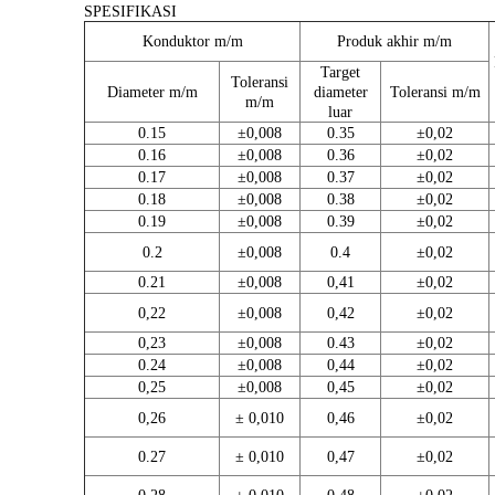
SPESIFIKASI
Konduktor m/m
Produk akhir m/m
Target
Toleransi
Diameter m/m
diameter
Toleransi m/m
m/m
luar
0.15
±0,008
0.35
±0,02
0.16
±0,008
0.36
±0,02
0.17
±0,008
0.37
±0,02
0.18
±0,008
0.38
±0,02
0.19
±0,008
0.39
±0,02
0.2
±0,008
0.4
±0,02
0.21
±0,008
0,41
±0,02
0,22
±0,008
0,42
±0,02
0,23
±0,008
0.43
±0,02
0.24
±0,008
0,44
±0,02
0,25
±0,008
0,45
±0,02
0,26
± 0,010
0,46
±0,02
0.27
± 0,010
0,47
±0,02