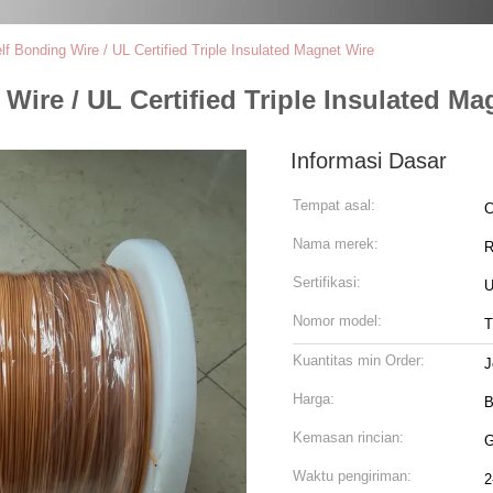
f Bonding Wire / UL Certified Triple Insulated Magnet Wire
ire / UL Certified Triple Insulated Ma
Informasi Dasar
Tempat asal:
C
Nama merek:
R
Sertifikasi:
U
Nomor model:
T
Kuantitas min Order:
J
Harga:
B
Kemasan rincian:
G
Waktu pengiriman:
2