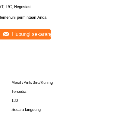
/T, L/C, Negosiasi
emenuhi permintaan Anda
Hubungi sekarang
Merah/Pink/Biru/Kuning
Tersedia
130
Secara langsung