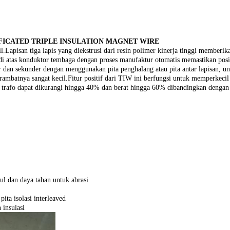
FICATED TRIPLE INSULATION MAGNET WIRE
Lapisan tiga lapis yang diekstrusi dari resin polimer kinerja tinggi memberikan
rusi di atas konduktor tembaga dengan proses manufaktur otomatis memastikan p
 dan sekunder dengan menggunakan pita penghalang atau pita antar lapisan, un
r rambatnya sangat kecil.Fitur positif dari TIW ini berfungsi untuk memperkeci
 trafo dapat dikurangi hingga 40% dan berat hingga 60% dibandingkan dengan 
 dan daya tahan untuk abrasi
ita isolasi interleaved
 insulasi