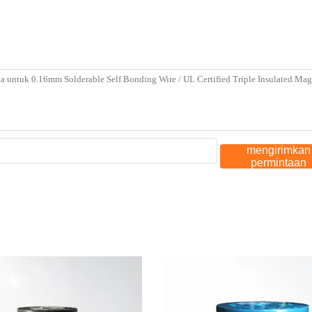
mengirimkan
permintaan