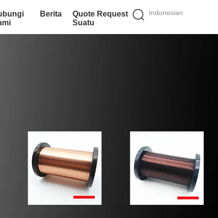
Indonesian
ubungi
Berita
Quote Request
ami
Suatu