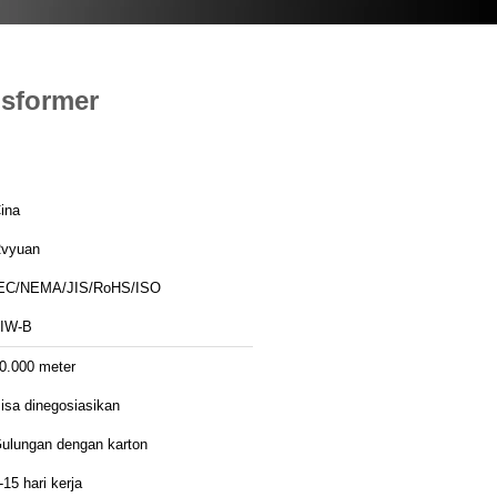
nsformer
ina
vyuan
EC/NEMA/JIS/RoHS/ISO
IW-B
0.000 meter
isa dinegosiasikan
ulungan dengan karton
-15 hari kerja