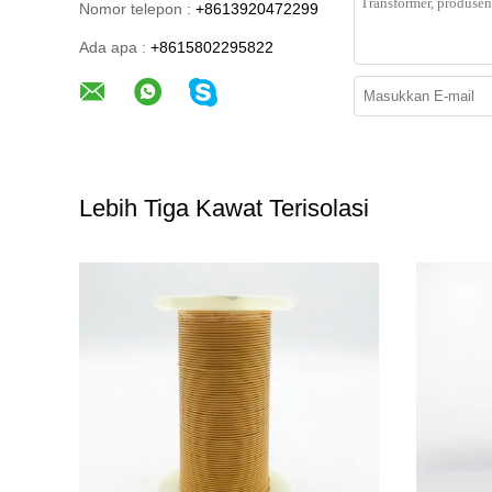
Nomor telepon :
+8613920472299
Ada apa :
+8615802295822
Lebih Tiga Kawat Terisolasi