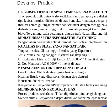
Deskripsi Produk
UL BERSERTIFIKAT KAWAT TEMBAGA ENAMELED TR
TIW, produk unik untuk trafo kecil.Lapisan tiga lapis yang diekstr
tiga lapisan insulasi diekstrusi di atas konduktor tembaga den
insulasi antara gulungan primer dan sekunder dengan menggunakan
dielektrik yang sangat tinggi, faktor rambatnya sangat kecil.Fit
biaya.Tergantung pada desainnya, ukuran trafo dapat dikurangi 
MINIATURISASI TRANSFORMATOR SWITCHING
Pengecualian persyaratan 'Jarak rambat' dan isolasi interleaved 
KUALITAS INSULASI YANG SANGAT BAIK
Tingkat insulasi UL tertinggi: Insulasi yang Diperkuat
Jenis insulasi paling canggih: Ekstrusi rangkap tiga
Uji Kekuatan Listrik: 1. Uji Lurus: AC 3.000V / 1 menit di atas
2. Dot Memutar: AC 6.000V / 1 menit di atas
KESESUAIAN UNTUK FREKUENSI TINGGI
Cocok untuk 30kHz di atas tujuan frekuensi tinggi
Kualitas listrik yang disamakan dengan tipe ekstrusi
Konstanta dielektrik rendah
Kenyamanan Penyerahan/Penyimpanan-Kekuatan fisik yang unggul
MENINGKATKAN PRODUKTIVITAS
Proses produksi sederhana: Tidak diperlukan pita penghalang dan p
Solderabilitas: Penyolderan dapat dilakukan tanpa melepas lapisan