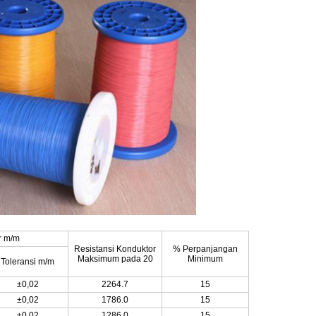
r m/m
Resistansi Konduktor
% Perpanjangan
Maksimum pada 20
Minimum
Toleransi m/m
±0,02
2264.7
15
±0,02
1786.0
15
±0,02
1286.0
15