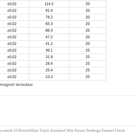
±0,02
114.2
20
±0,02
91.4
20
±0,02
78.2
20
±0,02
65.3
20
±0,02
88.3
20
±0,02
47.2
20
±0,02
41.2
20
±0,02
36.1
25
±0,02
31.9
25
±0,02
28.4
25
±0,02
25.4
25
±0,02
23.3
25
magnet terisolasi