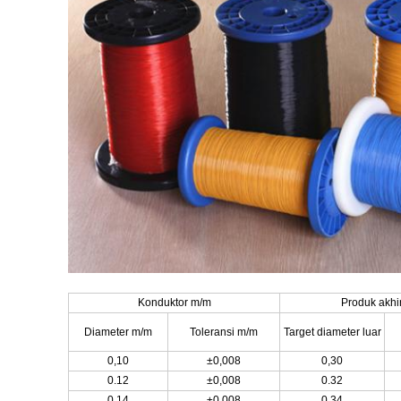
Konduktor m/m
Produk akhi
Diameter m/m
Toleransi m/m
Target diameter luar
0,10
±0,008
0,30
0.12
±0,008
0.32
0.14
±0,008
0.34