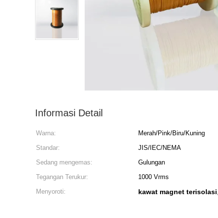
Informasi Detail
Warna:
Merah/Pink/Biru/Kuning
Standar:
JIS/IEC/NEMA
Sedang mengemas:
Gulungan
Tegangan Terukur:
1000 Vrms
Menyoroti:
kawat magnet terisolasi