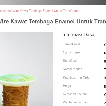
le Insulated Wire Kawat Tembaga Enamel Untuk Transformer
ed Wire Kawat Tembaga Enamel Untuk Tra
Informasi Dasar
Tempat asal:
C
Nama merek:
R
Sertifikasi:
I
Nomor model:
T
Kuantitas min Order:
3
Harga:
B
Kemasan rincian:
G
Waktu pengiriman:
2