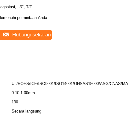
egosiasi, L/C, T/T
emenuhi permintaan Anda
Hubungi sekarang
UL/ROHS/ICE/ISO9001/ISO14001/OHSAS18000/ASG/CNAS/MA
0.10-1.00mm
130
Secara langsung