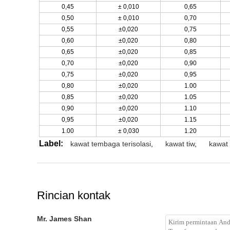
0,45
± 0,010
0,65
0,50
± 0,010
0,70
0,55
±0,020
0,75
0,60
±0,020
0,80
0,65
±0,020
0,85
0,70
±0,020
0,90
0,75
±0,020
0,95
0,80
±0,020
1.00
0,85
±0,020
1.05
0,90
±0,020
1.10
0,95
±0,020
1.15
1.00
± 0,030
1.20
Label:
kawat tembaga terisolasi
,
kawat tiw
,
kawat 
Rincian kontak
Mr. James Shan