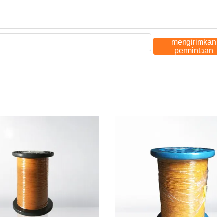
mengirimkan
permintaan