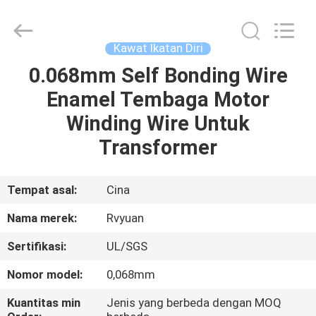
Tianjin
Ruiyuan
Electric
Material
Co,.Ltd.
Kawat Ikatan Diri
All
Rights
Reserved.
0.068mm Self Bonding Wire
RUMAH
Enamel Tembaga Motor
PRODUK
Winding Wire Untuk
Transformer
VIDEO
Tempat asal:
Cina
TENTANG
Nama merek:
Rvyuan
KITA
Sertifikasi:
UL/SGS
WISATA
Nomor model:
0,068mm
PABRIK
Kuantitas min
Jenis yang berbeda dengan MOQ