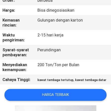
Order:
berbeda
KONTROL
Harga:
Bisa dinegosiasikan
KUALITAS
Kemasan
Gulungan dengan karton
rincian:
HUBUNGI
Waktu
2-15 hari kerja
pengiriman:
KAMI
Syarat-syarat
Perundingan
pembayaran:
BERITA
Menyediakan
200 Ton/Ton per Bulan
kemampuan:
QUOTE
Cahaya Tinggi:
,
kawat tembaga tertutup
kawat tembaga datar
REQUEST
SUATU
HARGA TERBAIK
SITEMAP