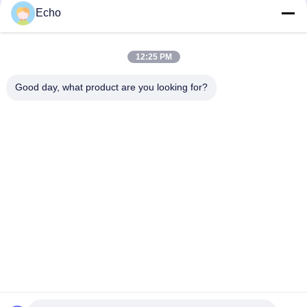
enamel
Echo
AIW220 0.14mm Hot Wind Enameled Copper Wire untuk Listrik
12:25 PM
Gauge 35 AWG Kawat tembaga enamel Kawat magnet yang
menempel sendiri
Good day, what product are you looking for?
Bad Request
Semua
Kawat Tembaga 
Kawat Tembaga 
Beremail
Persegi Panjang
Kawat Tembaga 
Kawat Magnet
Enamel Ultra Halus
Kawat Ustc Litz
Kawat FIW
Kawat Ikatan Diri
Kawat Tembaga Litz