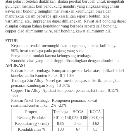
atau pelarut.Setelah diaktifkan, ikatan perekat berubah untuk mengubah
gulungan menjadi koil pendukung mandiri yang ringkas.Penggunaan
kawat self bonding mungkin menawarkan keuntungan biaya dan
manufaktur dalam beberapa aplikasi lilitan seperti bobbin, tape,
varnishing, atau impregnasi dapat dihilangkan. Kawat self bonding dapat
disuplai dengan bahan konduktor yang berbeda seperti self bonding
copper clad aluminium wire, self bonding kawat aluminium dll.
FITUR
Kepadatan rendah memungkinkan pengurangan berat koil.hanya
50% berat tembaga pada panjang yang sama
Penyolderan mudah karena kelongsong tembaga
Konduktivitas yang lebih tinggi dibandingkan dengan aluminium
APLIKASI
Paduan Perak Tembaga: Kumparan speaker kelas atas, aplikasi kabel
koneksi audio.Konten Perak: 0,1-10%
Tembaga Zin Alloy: Nosel gas, mesin pelepasan listrik, perangkat
pemanas.Kandungan Seng: 10-30%
Copper Tin Alloy: Aplikasi komponen pemanas.Isi timah: 0,15%
-6%
Paduan Nikel Tembaga: Komponen pemanas, kawat
resistansi.Konten nikel: 2% -23%
Properti
Tembaga
HCCA
KCCA
Rentang Produksi
0,01-0,15
0,025-0,08
0,03-0,08
Kepadatan (g / cm3)
8.89
3.63
3.62
Konduktivitas %
100
67
63