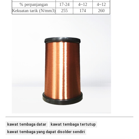
% perpanjangan
17-24
4~12
4~12
Kekuatan tarik (N/mm3)
255
174
260
kawat tembaga datar
kawat tembaga tertutup
kawat tembaga yang dapat disolder sendiri