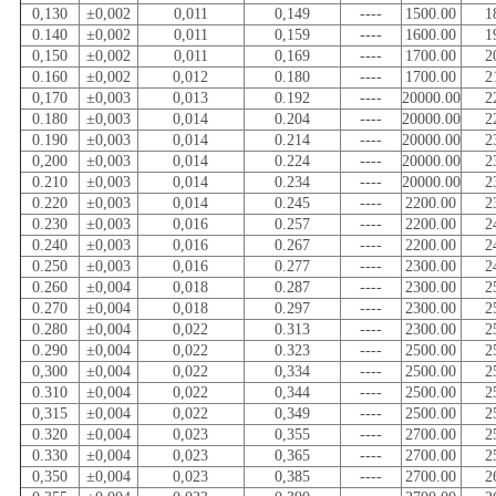
0,130
±0,002
0,011
0,149
----
1500.00
1
0.140
±0,002
0,011
0,159
----
1600.00
1
0,150
±0,002
0,011
0,169
----
1700.00
2
0.160
±0,002
0,012
0.180
----
1700.00
2
0,170
±0,003
0,013
0.192
----
20000.00
2
0.180
±0,003
0,014
0.204
----
20000.00
2
0.190
±0,003
0,014
0.214
----
20000.00
2
0,200
±0,003
0,014
0.224
----
20000.00
2
0.210
±0,003
0,014
0.234
----
20000.00
2
0.220
±0,003
0,014
0.245
----
2200.00
2
0.230
±0,003
0,016
0.257
----
2200.00
2
0.240
±0,003
0,016
0.267
----
2200.00
2
0.250
±0,003
0,016
0.277
----
2300.00
2
0.260
±0,004
0,018
0.287
----
2300.00
2
0.270
±0,004
0,018
0.297
----
2300.00
2
0.280
±0,004
0,022
0.313
----
2300.00
2
0.290
±0,004
0,022
0.323
----
2500.00
2
0,300
±0,004
0,022
0,334
----
2500.00
2
0.310
±0,004
0,022
0,344
----
2500.00
2
0,315
±0,004
0,022
0,349
----
2500.00
2
0.320
±0,004
0,023
0,355
----
2700.00
2
0.330
±0,004
0,023
0,365
----
2700.00
2
0,350
±0,004
0,023
0,385
----
2700.00
2