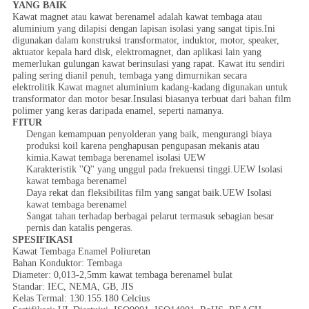
YANG BAIK
Kawat magnet atau kawat berenamel adalah kawat tembaga atau
aluminium yang dilapisi dengan lapisan isolasi yang sangat tipis.Ini
digunakan dalam konstruksi transformator, induktor, motor, speaker,
aktuator kepala hard disk, elektromagnet, dan aplikasi lain yang
memerlukan gulungan kawat berinsulasi yang rapat. Kawat itu sendiri
paling sering dianil penuh, tembaga yang dimurnikan secara
elektrolitik.Kawat magnet aluminium kadang-kadang digunakan untuk
transformator dan motor besar.Insulasi biasanya terbuat dari bahan film
polimer yang keras daripada enamel, seperti namanya.
FITUR
Dengan kemampuan penyolderan yang baik, mengurangi biaya
produksi koil karena penghapusan pengupasan mekanis atau
kimia.Kawat tembaga berenamel isolasi UEW
Karakteristik ''Q'' yang unggul pada frekuensi tinggi.UEW Isolasi
kawat tembaga berenamel
Daya rekat dan fleksibilitas film yang sangat baik.UEW Isolasi
kawat tembaga berenamel
Sangat tahan terhadap berbagai pelarut termasuk sebagian besar
pernis dan katalis pengeras.
SPESIFIKASI
Kawat Tembaga Enamel Poliuretan
Bahan Konduktor: Tembaga
Diameter: 0,013-2,5mm kawat tembaga berenamel bulat
Standar: IEC, NEMA, GB, JIS
Kelas Termal: 130.155.180 Celcius