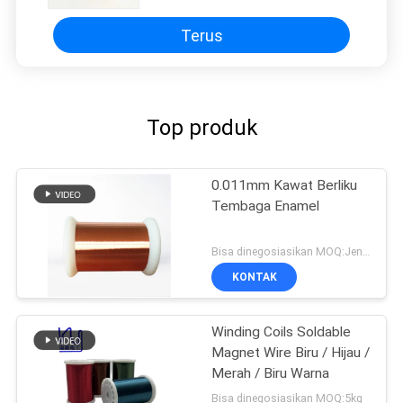
Solderabilitas Yang Baik
Terus
Top produk
0.011mm Kawat Berliku
Tembaga Enamel
Bisa dinegosiasikan MOQ:Jenis yang berbeda dengan MOQ berbeda
KONTAK
Winding Coils Soldable
Magnet Wire Biru / Hijau /
Merah / Biru Warna
Bisa dinegosiasikan MOQ:5kg