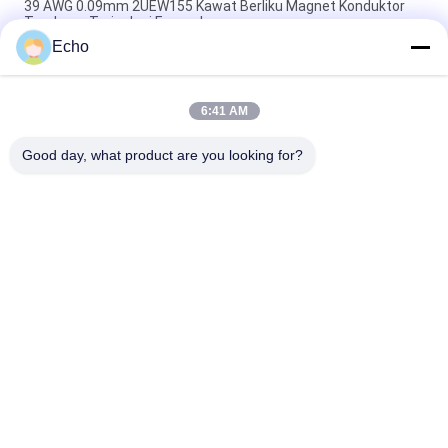
39 AWG 0.09mm 2UEW155 Kawat Berliku Magnet Konduktor
Tembaga Terisolasi Enamel
Echo
0.011mm 2UEW155 Enamel Dilapisi Kawat Tembaga Untuk
Motor Berliku
6:41 AM
Ruiyuan Super Thin Winding Coils Kawat Tembaga Berenamel
0.012mm-0.08mm
Good day, what product are you looking for?
Bad Request
Semua
Kawat Tembaga 
Kawat Tembaga 
Beremail
Persegi Panjang
Kawat Tembaga 
Kawat Magnet
Enamel Ultra Halus
Kawat Ustc Litz
Kawat FIW
Kawat Ikatan Diri
Kawat Tembaga Litz