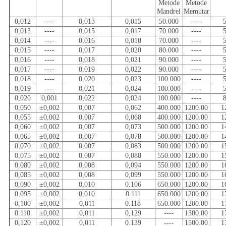
Metode
Metode
Mandrel
Memutar
0,012
----
0,013
0,015
50.000
----
0,013
----
0,015
0,017
70.000
----
0,014
----
0,016
0,018
70.000
----
0,015
----
0,017
0,020
80.000
----
0,016
----
0,018
0,021
90.000
----
0,017
----
0,019
0,022
90.000
----
0,018
----
0,020
0,023
100.000
----
0,019
----
0,021
0,024
100.000
----
0,020
0,001
0,022
0,024
100.000
----
0,050
±0,002
0,007
0,062
400.000
1200.00
1
0,055
±0,002
0,007
0,068
400.000
1200.00
1
0,060
±0,002
0,007
0,073
500.000
1200.00
1
0,065
±0,002
0,007
0,078
500.000
1200.00
1
0,070
±0,002
0,007
0,083
500.000
1200.00
1
0,075
±0,002
0,007
0,088
550.000
1200.00
1
0,080
±0,002
0,008
0,094
550.000
1200.00
1
0,085
±0,002
0,008
0,099
550.000
1200.00
1
0,090
±0,002
0,010
0.106
650.000
1200.00
1
0,095
±0,002
0,010
0.111
650.000
1200.00
1
0,100
±0,002
0,011
0.118
650.000
1200.00
1
0.110
±0,002
0,011
0,129
----
1300.00
1
0,120
±0,002
0,011
0.139
----
1500.00
1