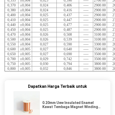
0,355
±0,004
0,023
0,390
----
2700.00
2
0,370
±0,004
0,024
0,406
----
2900.00
2
0,380
±0,004
0,024
0,416
----
2900.00
2
0,400
±0,004
0,025
0,437
----
2900.00
2
0,410
±0,004
0,025
0,447
----
2900.00
2
0,440
±0,004
0,025
0,477
----
2900.00
2
0,450
±0,004
0,025
0,487
----
2900.00
2
0,470
±0,004
0,026
0,508
----
3100.00
2
0,500
±0,004
0,026
0,539
----
3100.00
2
0,550
±0,004
0,027
0,590
----
3300.00
2
0,600
±0,005
0,027
0,640
----
3500.00
2
0,650
±0,005
0,027
0,690
----
3500.00
2
0,700
±0,005
0,029
0,742
----
3500.00
2
0,750
±0,005
0,030
0,794
----
3800.00
2
0,800
±0,005
0,032
0,846
----
3800.00
2
Dapatkan Harga Terbaik untuk
0.20mm Uew Insulated Enamel
Kawat Tembaga Magnet Winding
Wire Grade 3 Dengan