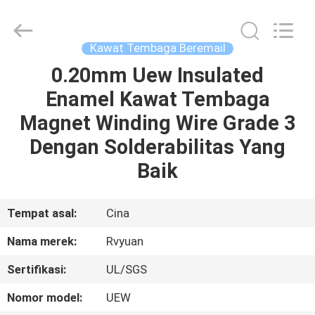
Tianjin
Ruiyuan
Electric
Material
Co,.Ltd.
Kawat Tembaga Beremail
All
Rights
Reserved.
0.20mm Uew Insulated
RUMAH
Enamel Kawat Tembaga
PRODUK
Magnet Winding Wire Grade 3
Dengan Solderabilitas Yang
VIDEO
Baik
TENTANG
Tempat asal:
Cina
KITA
Nama merek:
Rvyuan
Sertifikasi:
UL/SGS
WISATA
PABRIK
Nomor model:
UEW