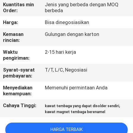
Kuantitas min
Jenis yang berbeda dengan MOQ
Order:
berbeda
KONTROL
KUALITAS
Harga:
Bisa dinegosiasikan
Kemasan
Gulungan dengan karton
rincian:
HUBUNGI
KAMI
Waktu
2-15 hari kerja
pengiriman:
BERITA
Syarat-syarat
T/T, L/C, Negosiasi
pembayaran:
Menyediakan
Memenuhi permintaan Anda
QUOTE
kemampuan:
REQUEST
Cahaya Tinggi:
,
kawat tembaga yang dapat disolder sendiri
SUATU
kawat magnet tembaga berenamel
SITEMAP
HARGA TERBAIK