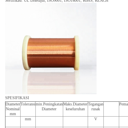
Sertifikasi: UL Disetujui, ISO9001, ISO14001, RoHS, REACH
SPESIFIKASI
Diameter
Toleransi
min.Peningkatan
Maks.Diameter
Tegangan
Pema
Nominal
Diameter
keseluruhan
rusak
mm
mm
V