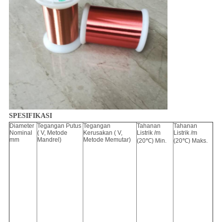
SPESIFIKASI
Diameter
Tegangan Putus
Tegangan
Tahanan
Tahanan
Nominal
( V, Metode
Kerusakan (
V,
Listrik
/m
Listrik
/m
mm
Mandrel)
Metode Memutar)
(20℃) Min.
(20℃) Maks.