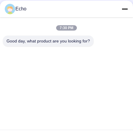
Echo
Kawat Tembaga Bulat Berenamel Poliuretan 0,06Mm
155°C/180°C untuk Padatan Terisolasi Tembaga Kemurnian
Tinggi
7:30 PM
Kawat Magnet Tembaga Berenamel 0,032mm Untuk Sensor
Arus Presisi Tinggi
Good day, what product are you looking for?
Bad Request
Semua
Kawat Tembaga 
Kawat Tembaga 
Beremail
Persegi Panjang
Kawat Tembaga 
Kawat Magnet
Enamel Ultra Halus
Kawat Ustc Litz
Kawat FIW
Kawat Ikatan Diri
Kawat Tembaga Litz