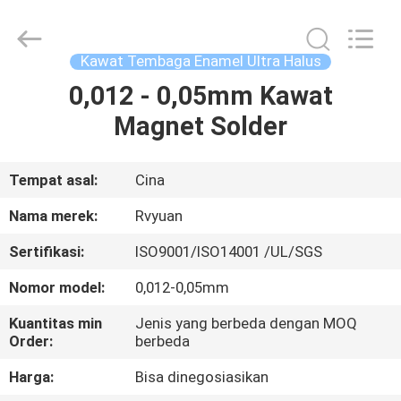
Tianjin
Ruiyuan
Electric
Material
Co,.Ltd.
Kawat Tembaga Enamel Ultra Halus
All
Rights
Reserved.
0,012 - 0,05mm Kawat
RUMAH
Magnet Solder
PRODUK
Tempat asal:
Cina
VIDEO
Nama merek:
Rvyuan
Sertifikasi:
ISO9001/ISO14001 /UL/SGS
TENTANG
Nomor model:
0,012-0,05mm
KITA
Kuantitas min
Jenis yang berbeda dengan MOQ
Order:
berbeda
WISATA
Harga:
Bisa dinegosiasikan
PABRIK