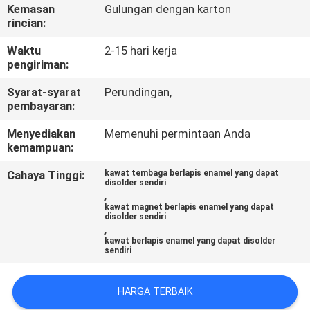
Kemasan
Gulungan dengan karton
rincian:
KONTROL
KUALITAS
Waktu
2-15 hari kerja
pengiriman:
Syarat-syarat
Perundingan,
HUBUNGI
pembayaran:
KAMI
Menyediakan
Memenuhi permintaan Anda
kemampuan:
BERITA
Cahaya Tinggi:
kawat tembaga berlapis enamel yang dapat
disolder sendiri
,
QUOTE
kawat magnet berlapis enamel yang dapat
disolder sendiri
,
REQUEST
kawat berlapis enamel yang dapat disolder
sendiri
SUATU
HARGA TERBAIK
SITEMAP