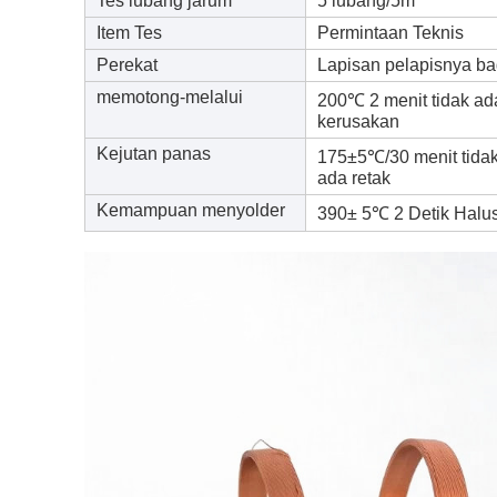
Tes lubang jarum
5 lubang/5m
Item Tes
Permintaan Teknis
Perekat
Lapisan pelapisnya b
memotong-melalui
200℃ 2 menit tidak ad
kerusakan
Kejutan panas
175±5℃/30 menit tida
ada retak
Kemampuan menyolder
390± 5℃ 2 Detik Halu