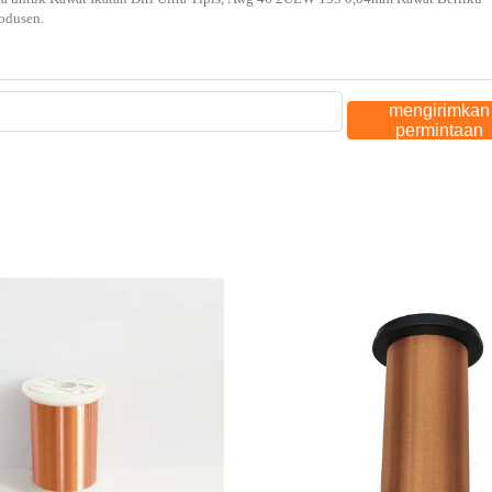
mengirimkan
permintaan