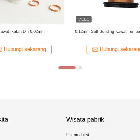
AWG Kawat tembaga enamel Kawat
Kelas 220 Kawat Penggulung Temba
net yang menempel sendiri
Enamel Suhu Tinggi 0,14 
Hubungi sekarang
Hubungi sekaran
ita
Wisata pabrik
Lini produksi