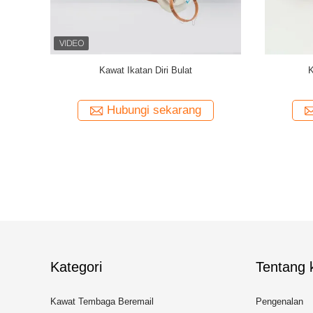
ed Copper
AIW 0,14mm Kawat tembaga kemurnian tinggi
Gauge 35 
terisolasi Solid enamel
mag
ng
Hubungi sekarang
Kategori
Tentang k
Kawat Tembaga Beremail
Pengenalan