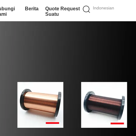
Indonesian
ubungi
Berita
Quote Request
ami
Suatu