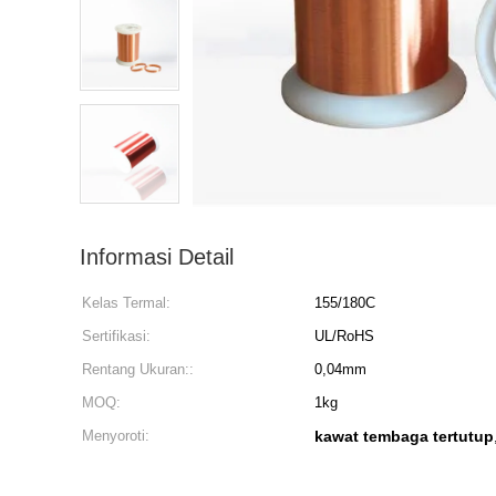
Informasi Detail
Kelas Termal:
155/180C
Sertifikasi:
UL/RoHS
Rentang Ukuran::
0,04mm
MOQ:
1kg
Menyoroti:
kawat tembaga tertutup