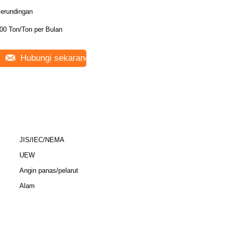
erundingan
00 Ton/Ton per Bulan
Hubungi sekarang
JIS/IEC/NEMA
UEW
Angin panas/pelarut
Alam