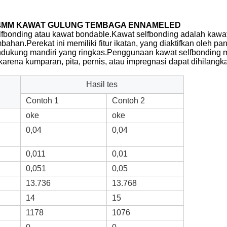
0.04MM KAWAT GULUNG TEMBAGA ENNAMELED
lfbonding atau kawat bondable.Kawat selfbonding adalah kawat
an.Perekat ini memiliki fitur ikatan, yang diaktifkan oleh pana
ndukung mandiri yang ringkas.Penggunaan kawat selfbonding
rena kumparan, pita, pernis, atau impregnasi dapat dihilangk
Hasil tes
Contoh 1
Contoh 2
oke
oke
0,04
0,04
0,011
0,01
0,051
0,05
13.736
13.768
14
15
1178
1076