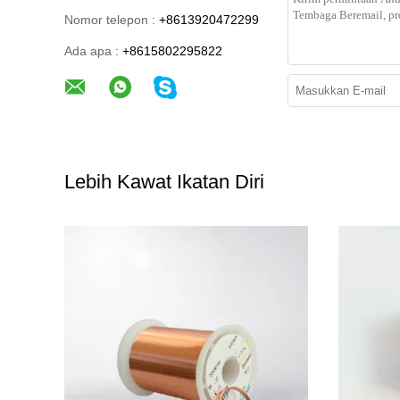
Nomor telepon :
+8613920472299
Ada apa :
+8615802295822
Lebih Kawat Ikatan Diri