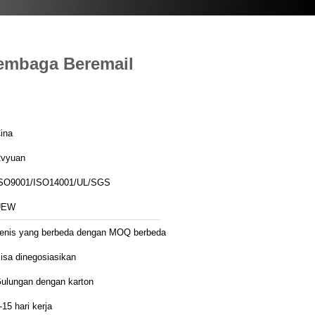
Tembaga Beremail
ina
vyuan
SO9001/ISO14001/UL/SGS
UEW
enis yang berbeda dengan MOQ berbeda
isa dinegosiasikan
ulungan dengan karton
-15 hari kerja