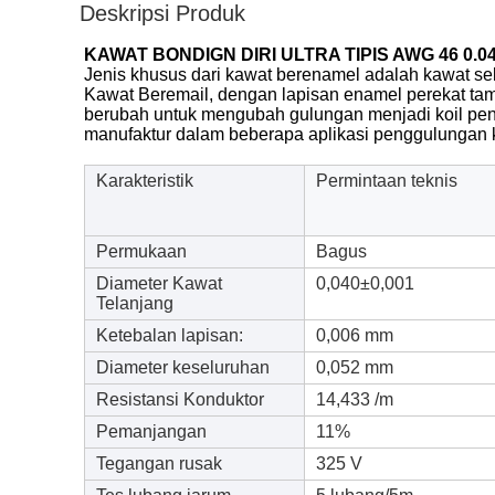
Deskripsi Produk
KAWAT BONDIGN DIRI ULTRA TIPIS AWG 46 
Jenis khusus dari kawat berenamel adalah kawat se
Kawat Beremail, dengan lapisan enamel perekat tambah
berubah untuk mengubah gulungan menjadi koil pe
manufaktur dalam beberapa aplikasi penggulungan ka
Karakteristik
Permintaan teknis
Permukaan
Bagus
Diameter Kawat
0,040±0,001
Telanjang
Ketebalan lapisan:
0,006 mm
Diameter keseluruhan
0,052 mm
Resistansi Konduktor
14,433 /m
Pemanjangan
11%
Tegangan rusak
325 V