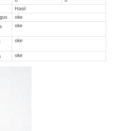
0
0
Hasil
agus
oke
oke
a
oke
k
oke
s