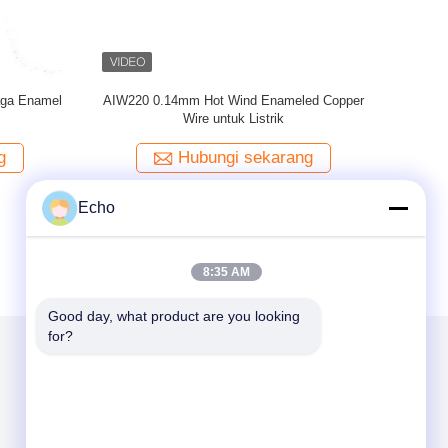
ga Isolasi
SWG 0,14mm Koil Tembaga Wire Winding
mm
Materials Enamel Terisolasi Solid IEC / JIS /
NEMA 1000
g
Hubungi sekarang
Echo
8:35 AM
Good day, what product are you looking 
for?
Kirimkan Kami