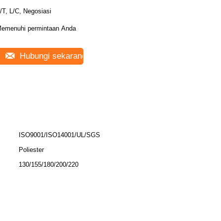
/T, L/C, Negosiasi
emenuhi permintaan Anda
Hubungi sekarang
ISO9001/ISO14001/UL/SGS
Poliester
130/155/180/200/220