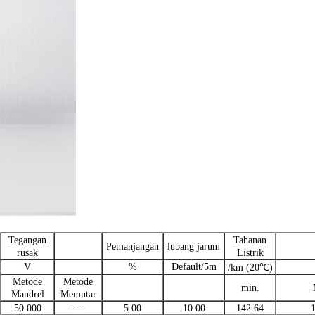
Tegangan
Tahanan
Pemanjangan
lubang jarum
rusak
Listrik
V
%
Default/5m
/km (20℃)
Metode
Metode
min.
Mandrel
Memutar
50.000
----
5.00
10.00
142.64