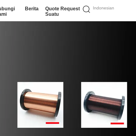
Indonesian
ubungi
Berita
Quote Request
ami
Suatu