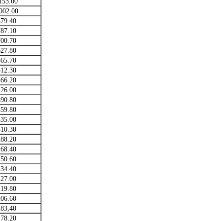
153.00
002.00
879.40
787.10
700.70
627.80
565.70
512.30
466.20
426.00
390.80
359.80
335.00
310.30
288.20
268.40
250.60
234.40
227.00
219.80
206.60
183,40
178.20