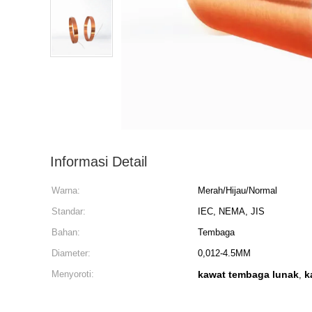
Informasi Detail
Warna:
Merah/Hijau/Normal
Standar:
IEC, NEMA, JIS
Bahan:
Tembaga
Diameter:
0,012-4.5MM
Menyoroti:
kawat tembaga lunak
k
,