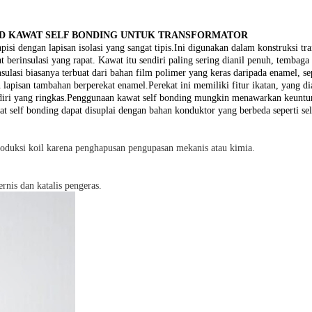
LED KAWAT SELF BONDING UNTUK TRANSFORMATOR
i dengan lapisan isolasi yang sangat tipis.Ini digunakan dalam konstruksi tran
 berinsulasi yang rapat. Kawat itu sendiri paling sering dianil penuh, tembag
ulasi biasanya terbuat dari bahan film polimer yang keras daripada enamel, se
apisan tambahan berperekat enamel.Perekat ini memiliki fitur ikatan, yang diak
i yang ringkas.Penggunaan kawat self bonding mungkin menawarkan keuntungan
wat self bonding dapat disuplai dengan bahan konduktor yang berbeda seperti s
duksi koil karena penghapusan pengupasan mekanis atau kimia.
rnis dan katalis pengeras.