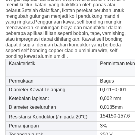
memiliki fitur ikatan, yang diaktifkan oleh panas atau
pelarut.Setelah diaktifkan, ikatan perekat berubah untuk
mengubah gulungan menjadi koil pendukung mandiri
yang ringkas.Penggunaan kawat self bonding mungkin
menawarkan keuntungan biaya dan manufaktur dalam
beberapa aplikasi lilitan seperti bobbin, tape, varnishing,
atau impregnasi dapat dihilangkan. Kawat self bonding
dapat disuplai dengan bahan konduktor yang berbeda
seperti self bonding copper clad aluminium wire, self
bonding kawat aluminium dll.
Karakteristik
Permintaan tekn
Permukaan
Bagus
Diameter Kawat Telanjang
0,011±
0,001
Ketebalan lapisan:
0,002 mm
Diameter keseluruhan
0,0135mm
154150-157.6
Resistansi Konduktor (
/m pada 20℃)
Pemanjangan
3%
Tegangan rusak
250 V