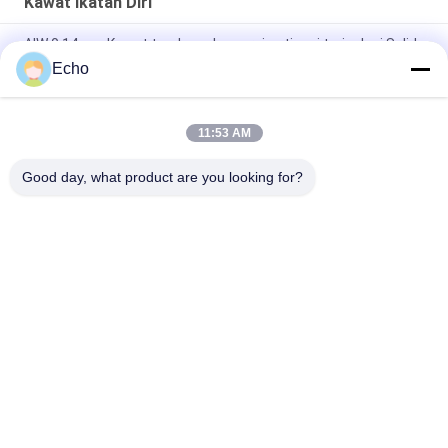
Kawat Ikatan Diri
AIW 0,14mm Kawat tembaga kemurnian tinggi terisolasi Solid
enamel
Echo
AIW220 0.14mm Hot Wind Enameled Copper Wire untuk Listrik
11:53 AM
Gauge 35 AWG Kawat tembaga enamel Kawat magnet yang
menempel sendiri
Good day, what product are you looking for?
Bad Request
Semua
Kawat Tembaga 
Kawat Tembaga 
Beremail
Persegi Panjang
Kawat Tembaga 
Kawat Magnet
Enamel Ultra Halus
Kawat Ustc Litz
Kawat FIW