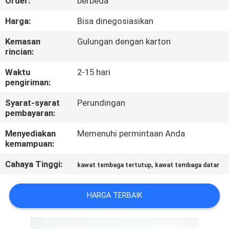
Order:
berbeda
KONTROL
Harga:
Bisa dinegosiasikan
KUALITAS
Kemasan
Gulungan dengan karton
rincian:
HUBUNGI
Waktu
2-15 hari
pengiriman:
KAMI
Syarat-syarat
Perundingan
pembayaran:
BERITA
Menyediakan
Memenuhi permintaan Anda
kemampuan:
QUOTE
Cahaya Tinggi:
,
kawat tembaga tertutup
kawat tembaga datar
REQUEST
SUATU
HARGA TERBAIK
SITEMAP