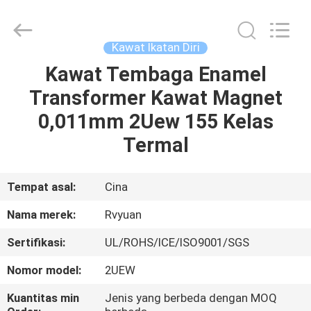
Tianjin
Ruiyuan
Electric
Material
Co,.Ltd.
Kawat Ikatan Diri
All
Rights
Reserved.
Kawat Tembaga Enamel
RUMAH
Transformer Kawat Magnet
PRODUK
0,011mm 2Uew 155 Kelas
Termal
VIDEO
Tempat asal:
Cina
TENTANG
Nama merek:
Rvyuan
KITA
Sertifikasi:
UL/ROHS/ICE/ISO9001/SGS
WISATA
Nomor model:
2UEW
PABRIK
Kuantitas min
Jenis yang berbeda dengan MOQ