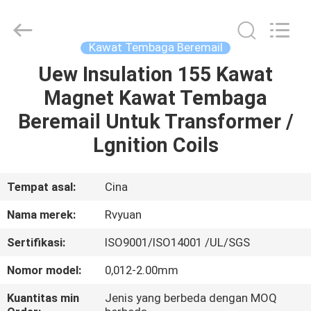
Tianjin
Ruiyuan
Electric
Material
Co,.Ltd.
Kawat Tembaga Beremail
All
Rights
Reserved.
Uew Insulation 155 Kawat
RUMAH
Magnet Kawat Tembaga
PRODUK
Beremail Untuk Transformer /
Lgnition Coils
VIDEO
Tempat asal:
Cina
TENTANG
Nama merek:
Rvyuan
KITA
Sertifikasi:
ISO9001/ISO14001 /UL/SGS
WISATA
Nomor model:
0,012-2.00mm
PABRIK
Kuantitas min
Jenis yang berbeda dengan MOQ