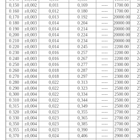
0,150
±0,002
0,011
0,169
----
1700.00
2
0.160
±0,002
0,012
0.180
----
1700.00
2
0,170
±0,003
0,013
0.192
----
20000.00
2
0.180
±0,003
0,014
0.204
----
20000.00
2
0.190
±0,003
0,014
0.214
----
20000.00
2
0,200
±0,003
0,014
0.224
----
20000.00
2
0.210
±0,003
0,014
0.234
----
20000.00
2
0.220
±0,003
0,014
0.245
----
2200.00
2
0.230
±0,003
0,016
0.257
----
2200.00
2
0.240
±0,003
0,016
0.267
----
2200.00
2
0.250
±0,003
0,016
0.277
----
2300.00
2
0.260
±0,004
0,018
0.287
----
2300.00
2
0.270
±0,004
0,018
0.297
----
2300.00
2
0.280
±0,004
0,022
0.313
----
2300.00
2
0.290
±0,004
0,022
0.323
----
2500.00
2
0,300
±0,004
0,022
0,334
----
2500.00
2
0.310
±0,004
0,022
0,344
----
2500.00
2
0,315
±0,004
0,022
0,349
----
2500.00
2
0.320
±0,004
0,023
0,355
----
2700.00
2
0.330
±0,004
0,023
0,365
----
2700.00
2
0,350
±0,004
0,023
0,385
----
2700.00
2
0,355
±0,004
0,023
0,390
----
2700.00
2
0,370
±0,004
0,024
0,406
----
2900.00
2