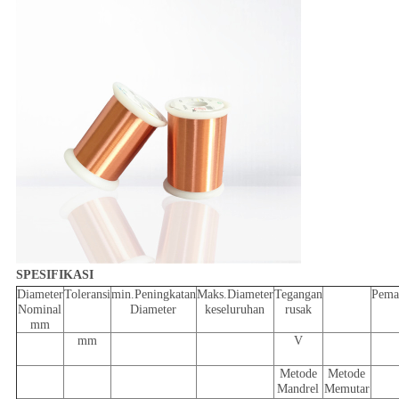
SPESIFIKASI
Diameter
Toleransi
min.Peningkatan
Maks.Diameter
Tegangan
Pema
Nominal
Diameter
keseluruhan
rusak
mm
mm
V
Metode
Metode
Mandrel
Memutar