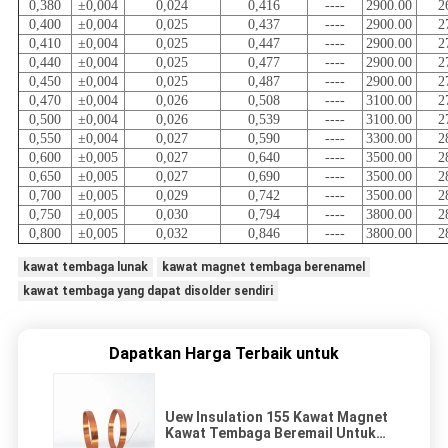
0,380
±0,004
0,024
0,416
----
2900.00
2
0,400
±0,004
0,025
0,437
----
2900.00
2
0,410
±0,004
0,025
0,447
----
2900.00
2
0,440
±0,004
0,025
0,477
----
2900.00
2
0,450
±0,004
0,025
0,487
----
2900.00
2
0,470
±0,004
0,026
0,508
----
3100.00
2
0,500
±0,004
0,026
0,539
----
3100.00
2
0,550
±0,004
0,027
0,590
----
3300.00
2
0,600
±0,005
0,027
0,640
----
3500.00
2
0,650
±0,005
0,027
0,690
----
3500.00
2
0,700
±0,005
0,029
0,742
----
3500.00
2
0,750
±0,005
0,030
0,794
----
3800.00
2
0,800
±0,005
0,032
0,846
----
3800.00
2
kawat tembaga lunak
kawat magnet tembaga berenamel
kawat tembaga yang dapat disolder sendiri
Dapatkan Harga Terbaik untuk
Uew Insulation 155 Kawat Magnet
Kawat Tembaga Beremail Untuk