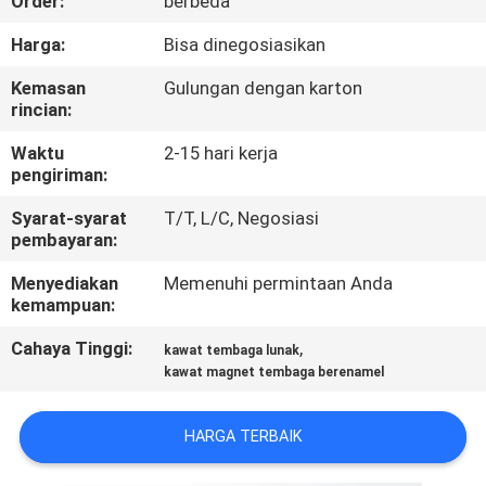
Order:
berbeda
KONTROL
Harga:
Bisa dinegosiasikan
KUALITAS
Kemasan
Gulungan dengan karton
rincian:
HUBUNGI
Waktu
2-15 hari kerja
pengiriman:
KAMI
Syarat-syarat
T/T, L/C, Negosiasi
pembayaran:
BERITA
Menyediakan
Memenuhi permintaan Anda
kemampuan:
QUOTE
Cahaya Tinggi:
,
kawat tembaga lunak
REQUEST
kawat magnet tembaga berenamel
SUATU
HARGA TERBAIK
SITEMAP