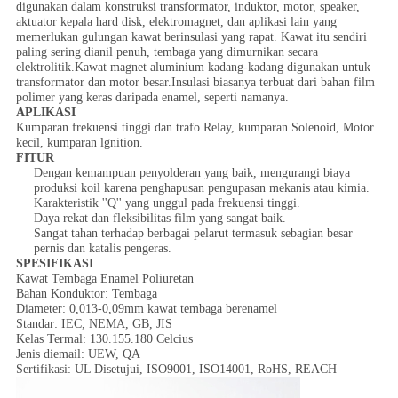
digunakan dalam konstruksi transformator, induktor, motor, speaker,
aktuator kepala hard disk, elektromagnet, dan aplikasi lain yang
memerlukan gulungan kawat berinsulasi yang rapat. Kawat itu sendiri
paling sering dianil penuh, tembaga yang dimurnikan secara
elektrolitik.Kawat magnet aluminium kadang-kadang digunakan untuk
transformator dan motor besar.Insulasi biasanya terbuat dari bahan film
polimer yang keras daripada enamel, seperti namanya.
APLIKASI
Kumparan frekuensi tinggi dan trafo Relay, kumparan Solenoid, Motor
kecil, kumparan lgnition.
FITUR
Dengan kemampuan penyolderan yang baik, mengurangi biaya
produksi koil karena penghapusan pengupasan mekanis atau kimia.
Karakteristik ''Q'' yang unggul pada frekuensi tinggi.
Daya rekat dan fleksibilitas film yang sangat baik.
Sangat tahan terhadap berbagai pelarut termasuk sebagian besar
pernis dan katalis pengeras.
SPESIFIKASI
Kawat Tembaga Enamel Poliuretan
Bahan Konduktor: Tembaga
Diameter: 0,013-0,09mm kawat tembaga berenamel
Standar: IEC, NEMA, GB, JIS
Kelas Termal: 130.155.180 Celcius
Jenis diemail: UEW, QA
Sertifikasi: UL Disetujui, ISO9001, ISO14001, RoHS, REACH