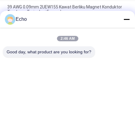
39 AWG 0.09mm 2UEW155 Kawat Berliku Magnet Konduktor
Tembaga Terisolasi Enamel
Echo
0.011mm 2UEW155 Enamel Dilapisi Kawat Tembaga Untuk
Motor Berliku
2:46 AM
Ruiyuan Super Thin Winding Coils Kawat Tembaga Berenamel
0.012mm-0.08mm
Good day, what product are you looking for?
Bad Request
Semua
Kawat Tembaga 
Kawat Tembaga 
Beremail
Persegi Panjang
Kawat Tembaga 
Kawat Magnet
Enamel Ultra Halus
Kawat Ustc Litz
Kawat FIW