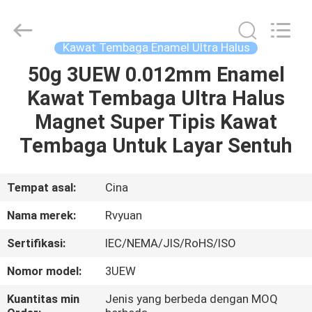
Tianjin
Ruiyuan
Electric
Material
Co,.Ltd.
Kawat Tembaga Enamel Ultra Halus
All
Rights
Reserved.
50g 3UEW 0.012mm Enamel
RUMAH
Kawat Tembaga Ultra Halus
PRODUK
Magnet Super Tipis Kawat
Tembaga Untuk Layar Sentuh
VIDEO
Tempat asal:
Cina
TENTANG
Nama merek:
Rvyuan
KITA
Sertifikasi:
IEC/NEMA/JIS/RoHS/ISO
WISATA
Nomor model:
3UEW
PABRIK
Kuantitas min
Jenis yang berbeda dengan MOQ