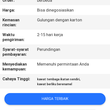
Order:
berbeda
KONTROL
Harga:
Bisa dinegosiasikan
KUALITAS
Kemasan
Gulungan dengan karton
rincian:
HUBUNGI
Waktu
2-15 hari kerja
pengiriman:
KAMI
Syarat-syarat
Perundingan
pembayaran:
BERITA
Menyediakan
Memenuhi permintaan Anda
kemampuan:
QUOTE
Cahaya Tinggi:
,
kawat tembaga ikatan sendiri
REQUEST
kawat berliku berenamel
SUATU
HARGA TERBAIK
SITEMAP