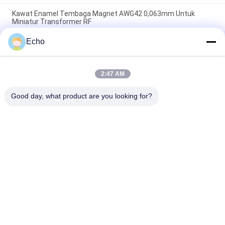
Kawat Enamel Tembaga Magnet AWG42 0,063mm Untuk
Miniatur Transformer RF
Echo
Kawat Tembaga Bulat Berenamel Poliuretan 0,06Mm
155°C/180°C untuk Padatan Terisolasi Tembaga Kemurnian
Tinggi
2:47 AM
Kawat Magnet Tembaga Berenamel 0,032mm Untuk Sensor
Arus Presisi Tinggi
Good day, what product are you looking for?
Bad Request
Semua
Kawat Tembaga 
Kawat Tembaga 
Beremail
Persegi Panjang
Kawat Tembaga 
Kawat Magnet
Enamel Ultra Halus
Kawat Ustc Litz
Kawat FIW