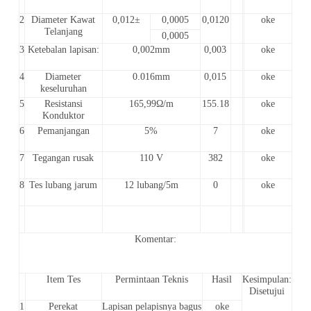
2
Diameter Kawat
0,012±
0,0005
0,0120
oke
Telanjang
0,0005
3
Ketebalan lapisan:
0,002mm
0,003
oke
4
Diameter
0.016mm
0,015
oke
keseluruhan
5
Resistansi
165,99Ω/m
155.18
oke
Konduktor
6
Pemanjangan
5%
7
oke
7
Tegangan rusak
110 V
382
oke
8
Tes lubang jarum
12 lubang/5m
0
oke
Komentar:
Item Tes
Permintaan Teknis
Hasil
Kesimpulan:
Disetujui
1
Perekat
Lapisan pelapisnya bagus
oke