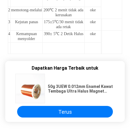
2
memotong-melalui
200℃ 2 menit tidak ada
oke
kerusakan
3
Kejutan panas
175±5℃/30 menit tidak
oke
ada retak
4
Kemampuan
390± 5℃ 2 Detik Halus
oke
menyolder
Dapatkan Harga Terbaik untuk
50g 3UEW 0.012mm Enamel Kawat
Tembaga Ultra Halus Magnet
Super Tipis Kawat Tembaga Untuk
Layar Sentuh
Terus