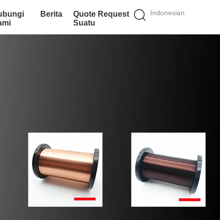
Indonesian
ubungi
Berita
Quote Request
ami
Suatu