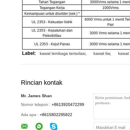
Tahan Tegangan
3000Vrms selama 1 meni
Tegangan Kerja
1000Vrms
Kemampuan untuk disolder (sek.) *
6000 Vrms untuk 1 menit Twi
UL 2353 - Kekuatan listrik
Pair
UL 2353 - Kepatuhan dan
3000 Vrms selama 1 meni
Fleksibilitas
UL 2353 - Kejut Panas
3000 Vrms selama 1 meni
Label:
kawat tembaga terisolasi
,
kawat tiw
,
kawat 
Rincian kontak
Mr. James Shan
Nomor telepon :
+8613920472299
Ada apa :
+8615802295822