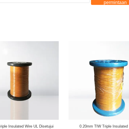
permintaan
Kawat Terisolasi Tiga Kali Lipat
Trafo Menggunakan Kawat Lilita