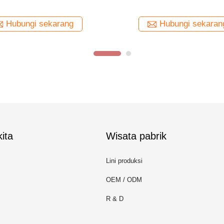
 TIW Terisolasi 0.15mm Untuk
Berisolasi Tiga TIW-B
Transformator
Hubungi sekarang
Hubungi sekaran
ita
Wisata pabrik
Lini produksi
OEM / ODM
R & D