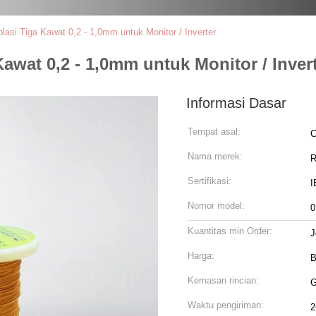
asi Tiga Kawat 0,2 - 1,0mm untuk Monitor / Inverter
awat 0,2 - 1,0mm untuk Monitor / Inver
Informasi Dasar
Tempat asal:
C
Nama merek:
R
Sertifikasi:
I
Nomor model:
0
Kuantitas min Order:
J
Harga:
B
Kemasan rincian:
G
Waktu pengiriman:
2