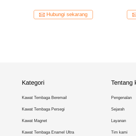
Terdampar Profesional Bersertifikat UL TIW
Kawat
untuk transformator
ng
Hubungi sekarang
Kategori
Tentang k
Kawat Tembaga Beremail
Pengenalan
Kawat Tembaga Persegi
Sejarah
Panjang
Kawat Magnet
Layanan
Kawat Tembaga Enamel Ultra
Tim kami