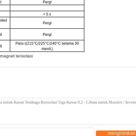
t
Pergi
< 5 s
sted
Pergi
t
Pergi
Pass ((215°C/225°C/240°C selama 30
t
menit.)
magnet terisolasi
mengirimkan