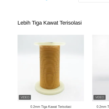
Lebih Tiga Kawat Terisolasi
wat TIW
Kawat Berliku Tembaga Terisolasi Tiga
TIW-B/F 