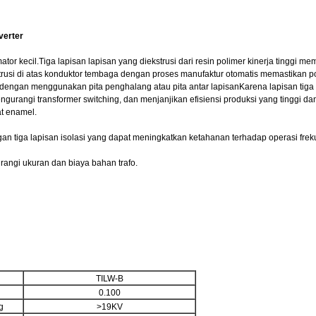
verter
ator kecil.Tiga lapisan lapisan yang diekstrusi dari resin polimer kinerja tinggi mem
ekstrusi di atas konduktor tembaga dengan proses manufaktur otomatis memastikan
engan menggunakan pita penghalang atau pita antar lapisanKarena lapisan tiga memi
mengurangi transformer switching, dan menjanjikan efisiensi produksi yang tinggi 
at enamel.
engan tiga lapisan isolasi yang dapat meningkatkan ketahanan terhadap operasi fre
urangi ukuran dan biaya bahan trafo.
TILW-B
0.100
g
>19KV