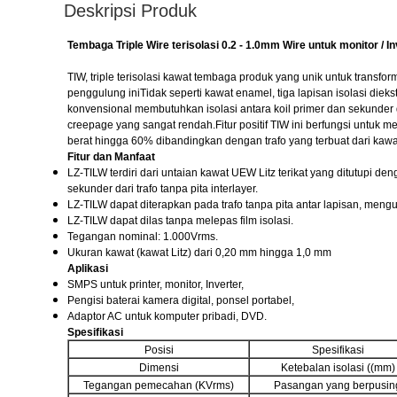
Deskripsi Produk
Tembaga Triple Wire terisolasi 0.2 - 1.0mm Wire untuk monitor / In
TIW, triple terisolasi kawat tembaga produk yang unik untuk transform
penggulung iniTidak seperti kawat enamel, tiga lapisan isolasi di
konvensional membutuhkan isolasi antara koil primer dan sekunder d
creepage yang sangat rendah.Fitur positif TIW ini berfungsi untuk 
berat hingga 60% dibandingkan dengan trafo yang terbuat dari kaw
Fitur dan Manfaat
LZ-TILW terdiri dari untaian kawat UEW Litz terikat yang ditutupi d
sekunder dari trafo tanpa pita interlayer.
LZ-TILW dapat diterapkan pada trafo tanpa pita antar lapisan, meng
LZ-TILW dapat dilas tanpa melepas film isolasi.
Tegangan nominal: 1.000Vrms.
Ukuran kawat (kawat Litz) dari 0,20 mm hingga 1,0 mm
Aplikasi
SMPS untuk printer, monitor, Inverter,
Pengisi baterai kamera digital, ponsel portabel,
Adaptor AC untuk komputer pribadi, DVD.
Spesifikasi
Posisi
Spesifikasi
Dimensi
Ketebalan isolasi ((mm)
Tegangan pemecahan (KVrms)
Pasangan yang berpusin