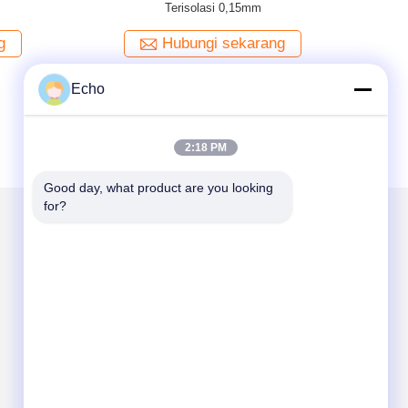
F Yellow 0.15mm Insulated TIW Wire
g
Hubungi sekarang
Echo
2:18 PM
Good day, what product are you looking 
for?
Kirimkan Kami
Send