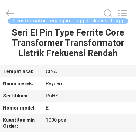
Tianjin
Ruiyuan
Electric
Material
Co,.Ltd.
Transformator Tegangan Tinggi Frekuensi Tinggi
All
Rights
Reserved.
Seri EI Pin Type Ferrite Core
RUMAH
Transformer Transformator
PRODUK
Listrik Frekuensi Rendah
VIDEO
Tempat asal:
CINA
Nama merek:
Rvyuan
TENTANG
Sertifikasi:
RoHS
KITA
Nomor model:
EI
WISATA
Kuantitas min
1000 pcs
Order:
PABRIK