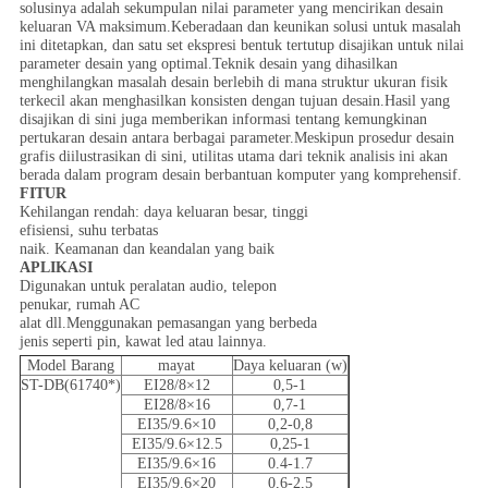
solusinya adalah sekumpulan nilai parameter yang mencirikan desain
keluaran VA maksimum.Keberadaan dan keunikan solusi untuk masalah
ini ditetapkan, dan satu set ekspresi bentuk tertutup disajikan untuk nilai
parameter desain yang optimal.Teknik desain yang dihasilkan
menghilangkan masalah desain berlebih di mana struktur ukuran fisik
terkecil akan menghasilkan konsisten dengan tujuan desain.Hasil yang
disajikan di sini juga memberikan informasi tentang kemungkinan
pertukaran desain antara berbagai parameter.Meskipun prosedur desain
grafis diilustrasikan di sini, utilitas utama dari teknik analisis ini akan
berada dalam program desain berbantuan komputer yang komprehensif.
FITUR
Kehilangan rendah: daya keluaran besar, tinggi
efisiensi, suhu terbatas
naik. Keamanan dan keandalan yang baik
APLIKASI
Digunakan untuk peralatan audio, telepon
penukar, rumah AC
alat dll.Menggunakan pemasangan yang berbeda
jenis seperti pin, kawat led atau lainnya.
Model Barang
mayat
Daya keluaran (w)
ST-DB(61740*)
EI28/8×12
0,5-1
EI28/8×16
0,7-1
EI35/9.6×10
0,2-0,8
EI35/9.6×12.5
0,25-1
EI35/9.6×16
0.4-1.7
EI35/9.6×20
0,6-2,5