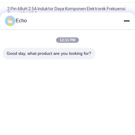
2 Pin 68uH 2.5A Induktor Daya Komponen Elektronik Frekuensi
Tinggi 12 * 15.5mm
Echo
200uH Toroidal Choke Inductor Iron Powder Core Coil
Diferensial Mode Induktor
12:11 PM
Toroidal Smd Coil Induktor 200uH Ferrite Core Wirewound
Power Induktor
Good day, what product are you looking for?
Bad Request
Semua
Kawat Tembaga 
Kawat Tembaga 
Beremail
Persegi Panjang
Kawat Tembaga 
Kawat Magnet
Enamel Ultra Halus
Kawat Ustc Litz
Kawat FIW