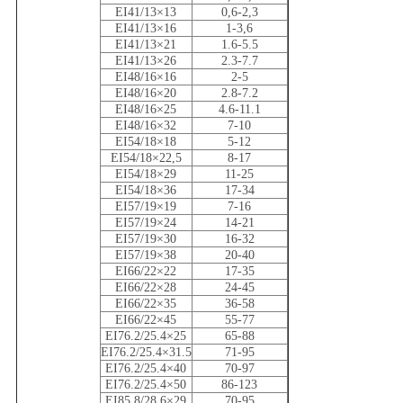
EI41/13×13
0,6-2,3
EI41/13×16
1-3,6
EI41/13×21
1.6-5.5
EI41/13×26
2.3-7.7
EI48/16×16
2-5
EI48/16×20
2.8-7.2
EI48/16×25
4.6-11.1
EI48/16×32
7-10
EI54/18×18
5-12
EI54/18×22,5
8-17
EI54/18×29
11-25
EI54/18×36
17-34
EI57/19×19
7-16
EI57/19×24
14-21
EI57/19×30
16-32
EI57/19×38
20-40
EI66/22×22
17-35
EI66/22×28
24-45
EI66/22×35
36-58
EI66/22×45
55-77
EI76.2/25.4×25
65-88
EI76.2/25.4×31.5
71-95
EI76.2/25.4×40
70-97
EI76.2/25.4×50
86-123
EI85.8/28.6×29
70-95