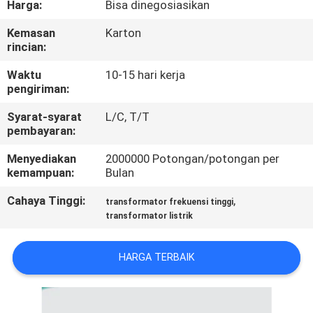
Harga:
Bisa dinegosiasikan
KONTROL
Kemasan
Karton
rincian:
KUALITAS
Waktu
10-15 hari kerja
pengiriman:
HUBUNGI
Syarat-syarat
L/C, T/T
KAMI
pembayaran:
Menyediakan
2000000 Potongan/potongan per
BERITA
kemampuan:
Bulan
Cahaya Tinggi:
,
transformator frekuensi tinggi
QUOTE
transformator listrik
REQUEST
SUATU
HARGA TERBAIK
SITEMAP