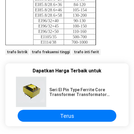
EI85.8/28.6×36
84-120
EI85.8/28.6×46
105-154
EI85.8/28.6×58
130-200
EI96/32×40
90-130
EI96/32×45
100-150
EI96/32×50
110-160
EI105/35
500-700
EI114/38
700-1000
trafo listrik
trafo frekuensi tinggi
trafo inti ferit
Dapatkan Harga Terbaik untuk
Seri EI Pin Type Ferrite Core
Transformer Transformator
Listrik Frekuensi Rendah
Terus