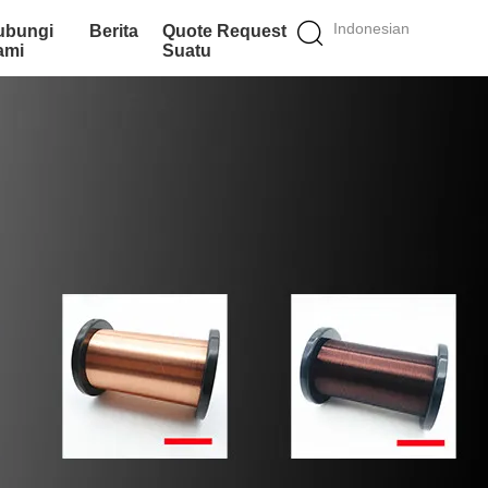
Indonesian
ubungi
Berita
Quote Request
ami
Suatu