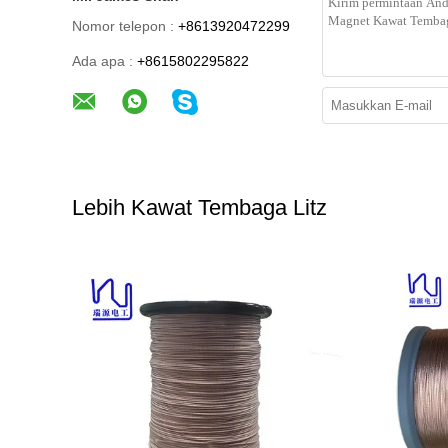
Nomor telepon :
+8613920472299
Ada apa :
+8615802295822
Lebih Kawat Tembaga Litz