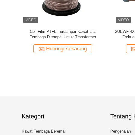
Polimida
Kawat Litz Kustom 0.03mmx600/2000 Kapton
Kawat Litz
wat Tembaga
ditempel Kawat Tembaga Litz
Te
ng
Hubungi sekarang
Kategori
Tentang k
Kawat Tembaga Beremail
Pengenalan