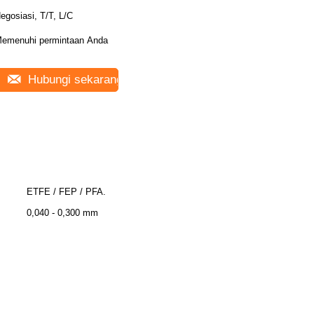
egosiasi, T/T, L/C
emenuhi permintaan Anda
Hubungi sekarang
ETFE / FEP / PFA.
0,040 - 0,300 mm