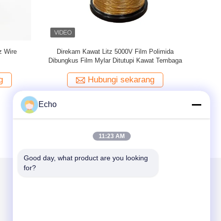
1mm X 375
4KV PET film Mylar Litz Wire Copper
Coil Fi
Conductor Solid
Tembaga
g
Hubungi sekarang
Echo
11:23 AM
Good day, what product are you looking 
for?
Kirimkan Kami