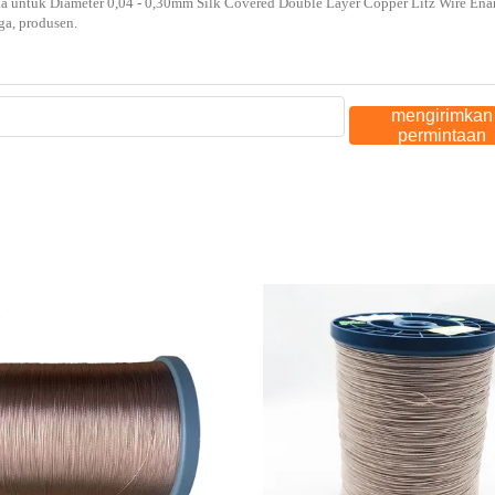
mengirimkan
permintaan