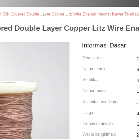
m Silk Covered Double Layer Copper Litz Wire Enamel Magnet Kawat Tembag
vered Double Layer Copper Litz Wire 
Informasi Dasar
Tempat asal:
C
Nama merek:
R
Sertifikasi:
I
Nomor model:
D
Kuantitas min Order:
J
Harga:
B
Kemasan rincian:
G
Waktu pengiriman:
2