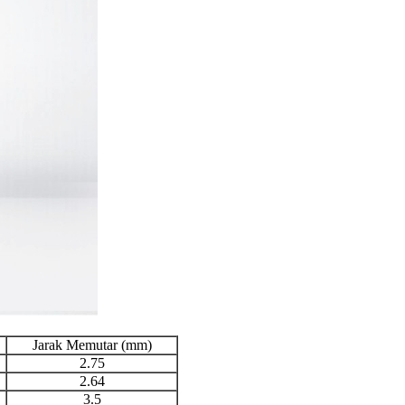
Jarak Memutar (mm)
2.75
2.64
3.5