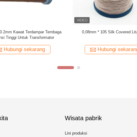
 yang Ditempel 0,03mmx600 Kawat
Produsen Kawat Litz Sutra 0.07
mbaga Litz untuk Gulungan
USTC-F/H
Hubungi sekarang
Hubungi sekaran
ita
Wisata pabrik
Lini produksi