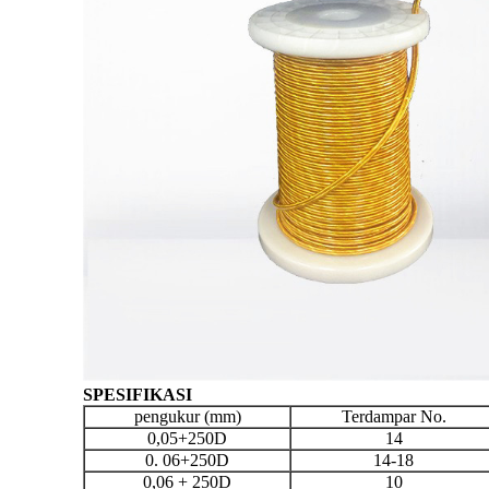
SPESIFIKASI
pengukur (mm)
Terdampar No.
0,05+250D
14
0. 06+250D
14-18
0,06 + 250D
10