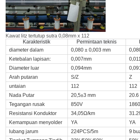
Kawat litz tertutup sutra 0,08mm x 112
Karakteristik
Permintaan teknis
diameter dalam
0,080 ± 0,003 mm
0,0
Ketebalan lapisan:
0,007mm
0,01
Diameter luar
0,094mm
0,09
Arah putaran
S/Z
Z
untaian
112
112
Nada Putar
20,5±3 mm
20.6
Tegangan rusak
850V
186
Resistansi Konduktor
34,05Ω/km
31.2
Kemampuan menyolder
YA
YA
lubang jarum
224PCS/5m
9 bu