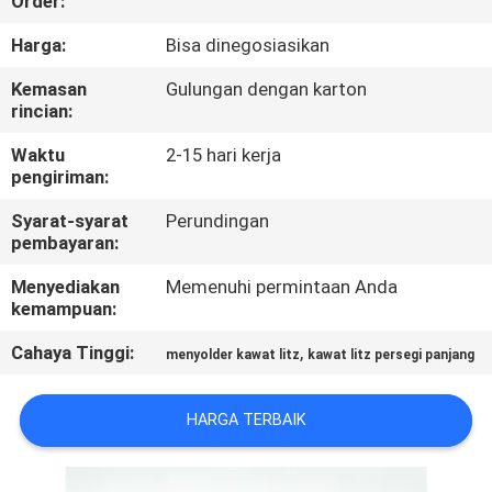
Order:
KONTROL
Harga:
Bisa dinegosiasikan
KUALITAS
Kemasan
Gulungan dengan karton
rincian:
HUBUNGI
Waktu
2-15 hari kerja
pengiriman:
KAMI
Syarat-syarat
Perundingan
pembayaran:
BERITA
Menyediakan
Memenuhi permintaan Anda
kemampuan:
QUOTE
Cahaya Tinggi:
,
menyolder kawat litz
kawat litz persegi panjang
REQUEST
SUATU
HARGA TERBAIK
SITEMAP