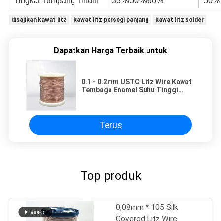
Tingkat Tumpang Tindih
33%/50%/60%
50%
disajikan kawat litz
kawat litz persegi panjang
kawat litz solder
Dapatkan Harga Terbaik untuk
0.1 - 0.2mm USTC Litz Wire Kawat
Tembaga Enamel Suhu Tinggi
Untuk Kumparan Frekuensi Tinggi
Terus
Top produk
0,08mm * 105 Silk
Covered Litz Wire