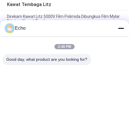
Kawat Tembaga Litz
Direkam Kawat Litz 5000V Film Polimida Dibungkus Film Mylar
Ditutupi Kawat Tembaga
Echo
Kawat Litz Kustom 0.03mmx600/2000 Kapton ditempel Kawat
Tembaga Litz
2:46 PM
Kawat Litz yang Ditempel 0,03mmx600 Kawat Tembaga Litz
untuk Gulungan
Good day, what product are you looking for?
Bad Request
Semua
Kawat Tembaga 
Kawat Tembaga 
Beremail
Persegi Panjang
Kawat Tembaga 
Kawat Magnet
Enamel Ultra Halus
Kawat Ustc Litz
Kawat FIW