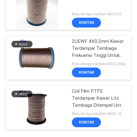
Bisa dinegosiasikan MOQ:20 Kilogram/Kilogram
KONTAK
2UEWF 4X0.2mm Kawat
Terdampar Tembaga
Frekuensi Tinggi Untuk
Transformator
Bisa dinegosiasikan MOQ:20kg
KONTAK
Coil Film PTFE
Terdampar Kawat Litz
Tembaga Ditempel Untuk
Transformer
Bisa dinegosiasikan MOQ:1000 m
KONTAK