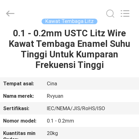
Tianjin
Ruiyuan
Electric
Material
Co,.Ltd.
Kawat Tembaga Litz
All
Rights
Reserved.
0.1 - 0.2mm USTC Litz Wire
RUMAH
Kawat Tembaga Enamel Suhu
PRODUK
Tinggi Untuk Kumparan
Frekuensi Tinggi
VIDEO
Tempat asal:
Cina
TENTANG
Nama merek:
Rvyuan
KITA
Sertifikasi:
IEC/NEMA/JIS/RoHS/ISO
WISATA
Nomor model:
0.1 - 0.2mm
PABRIK
Kuantitas min
20kg