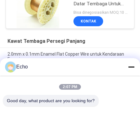
Datar Tembaga Untuk
Berliku
Bisa dinegosiasikan MOQ:10 Kilogram/Kilogram
KONTAK
Kawat Tembaga Persegi Panjang
2.0mm x 0.1mm Enamel Flat Copper Wire untuk Kendaraan
Energi
Echo
Super 1.8mmx0.2mm UL AIW Lapisan Wire Tembaga Lapisan
Lapisan Untuk Motor
2:07 PM
UEWH Kawat tembaga berenamel persegi panjang super tipis
1,5 mm x 0,1 mm untuk penggulungan
Good day, what product are you looking for?
Bad Request
Semua
Kawat Tembaga 
Kawat Tembaga 
Beremail
Persegi Panjang