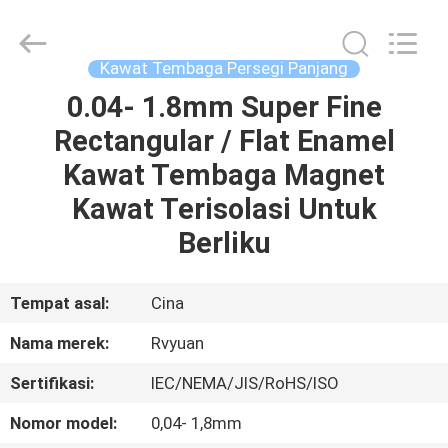
Tianjin
Ruiyuan
Electric
Material
Co,.Ltd.
Kawat Tembaga Persegi Panjang
All
Rights
Reserved.
0.04- 1.8mm Super Fine
RUMAH
Rectangular / Flat Enamel
PRODUK
Kawat Tembaga Magnet
Kawat Terisolasi Untuk
VIDEO
Berliku
TENTANG
Tempat asal:
Cina
KITA
Nama merek:
Rvyuan
Sertifikasi:
IEC/NEMA/JIS/RoHS/ISO
WISATA
PABRIK
Nomor model:
0,04- 1,8mm