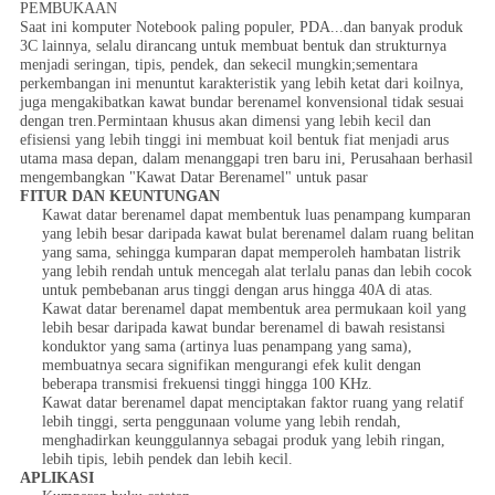
PEMBUKAAN
Saat ini komputer Notebook paling populer, PDA...dan banyak produk
3C lainnya, selalu dirancang untuk membuat bentuk dan strukturnya
menjadi seringan, tipis, pendek, dan sekecil mungkin;sementara
perkembangan ini menuntut karakteristik yang lebih ketat dari koilnya,
juga mengakibatkan kawat bundar berenamel konvensional tidak sesuai
dengan tren.Permintaan khusus akan dimensi yang lebih kecil dan
efisiensi yang lebih tinggi ini membuat koil bentuk fiat menjadi arus
utama masa depan, dalam menanggapi tren baru ini, Perusahaan berhasil
mengembangkan "Kawat Datar Berenamel" untuk pasar
FITUR DAN KEUNTUNGAN
Kawat datar berenamel dapat membentuk luas penampang kumparan
yang lebih besar daripada kawat bulat berenamel dalam ruang belitan
yang sama, sehingga kumparan dapat memperoleh hambatan listrik
yang lebih rendah untuk mencegah alat terlalu panas dan lebih cocok
untuk pembebanan arus tinggi dengan arus hingga 40A di atas.
Kawat datar berenamel dapat membentuk area permukaan koil yang
lebih besar daripada kawat bundar berenamel di bawah resistansi
konduktor yang sama (artinya luas penampang yang sama),
membuatnya secara signifikan mengurangi efek kulit dengan
beberapa transmisi frekuensi tinggi hingga 100 KHz.
Kawat datar berenamel dapat menciptakan faktor ruang yang relatif
lebih tinggi, serta penggunaan volume yang lebih rendah,
menghadirkan keunggulannya sebagai produk yang lebih ringan,
lebih tipis, lebih pendek dan lebih kecil.
APLIKASI