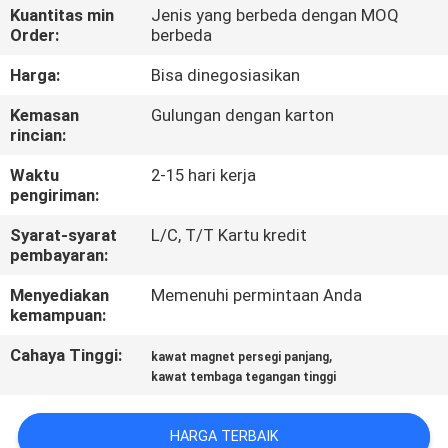
Kuantitas min
Jenis yang berbeda dengan MOQ
Order:
berbeda
KONTROL
KUALITAS
Harga:
Bisa dinegosiasikan
Kemasan
Gulungan dengan karton
rincian:
HUBUNGI
KAMI
Waktu
2-15 hari kerja
pengiriman:
BERITA
Syarat-syarat
L/C, T/T Kartu kredit
pembayaran:
Menyediakan
Memenuhi permintaan Anda
QUOTE
kemampuan:
REQUEST
Cahaya Tinggi:
,
kawat magnet persegi panjang
SUATU
kawat tembaga tegangan tinggi
SITEMAP
HARGA TERBAIK