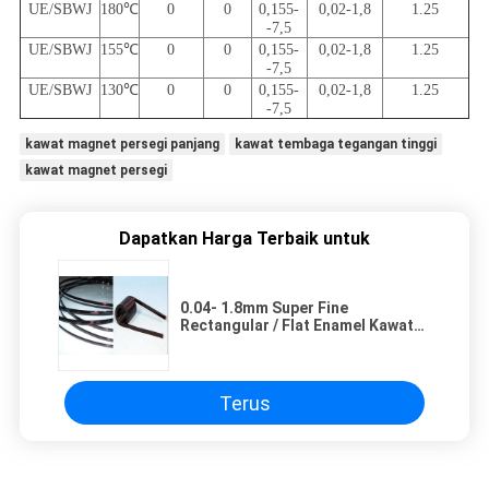
UE/SBWJ
180℃
0
0
0,155-
0,02-1,8
1.25
-7,5
UE/SBWJ
155℃
0
0
0,155-
0,02-1,8
1.25
-7,5
UE/SBWJ
130℃
0
0
0,155-
0,02-1,8
1.25
-7,5
kawat magnet persegi panjang
kawat tembaga tegangan tinggi
kawat magnet persegi
Dapatkan Harga Terbaik untuk
0.04- 1.8mm Super Fine
Rectangular / Flat Enamel Kawat
Tembaga Magnet Kawat
Terisolasi Untuk Berliku
Terus