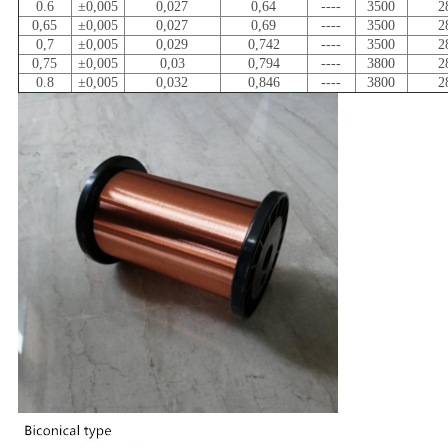
0.6
±0,005
0,027
0,64
----
3500
2
0,65
±0,005
0,027
0,69
----
3500
2
0,7
±0,005
0,029
0,742
----
3500
2
0,75
±0,005
0,03
0,794
----
3800
2
0.8
±0,005
0,032
0,846
----
3800
2