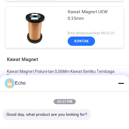
Kawat Magnet UEW
0.35mm
Bisa dinegosiasikan MOQ:20 Kilogram/Kilogram
KONTAK
Kawat Magnet
Kawat Magnet Poliuretan 0,06Mm Kawat Berliku Tembaga
Berenamel
Echo
Bagan Pengukur Kawat Berenamel Kawat Berliku Tembaga
Dilapisi Enamel 0,15Mm
10:17 PM
0.036mm Kawat Magnet Tembaga Enamel Untuk Menonton /
Kumparan
Good day, what product are you looking for?
Bad Request
Semua