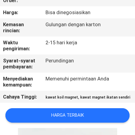
Order:
KONTROL
Harga:
Bisa dinegosiasikan
KUALITAS
Kemasan
Gulungan dengan karton
rincian:
HUBUNGI
Waktu
2-15 hari kerja
pengiriman:
KAMI
Syarat-syarat
Perundingan
pembayaran:
BERITA
Menyediakan
Memenuhi permintaan Anda
kemampuan:
QUOTE
Cahaya Tinggi:
,
kawat koil magnet
kawat magnet ikatan sendiri
REQUEST
SUATU
HARGA TERBAIK
SITEMAP