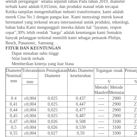
setelah peregangan" selama sepuluh tahun.Pada tahun 2019, diameter
terbaik kami adalah 0,011mm, dan produksi massal telah tercapai.
Ketika tampilan mengembalikan industri transformator, kami adalah
merek Cina No.1 dengan pangsa kue. Kami menyaingi merek kawat
berenamel yang terkenal secara internasional untuk produksi, teknologi,
bahan baku.Kami mengungguli mereka dalam hal "layanan, respon
cepat";30% lebih rendah "harga" adalah keuntungan kami.Semakin
banyak pelanggan terkenal memilih kami sebagai pemasok-Philips,
Bosch, Panasonic, Samsung ...
FITUR DAN KEUNTUNGAN
Dapat menahan suhu tinggi
Sifat listrik terbaik
Memberikan kinerja yang luar biasa
Diameter
Toleransi
min.Peningkatan
Maks.Diameter
Tegangan rusak
Peman
Nominal
Diameter
keseluruhan
mm
mm
V
Metode
Metode
Mandrel
Memutar
0.4
±0,004
0,025
0,437
----
2900
2
0,41
±0,004
0,025
0,447
----
2900
2
0,44
±0,004
0,025
0,477
----
2900
2
0,45
±0,004
0,025
0,487
----
2900
2
0,47
±0,004
0,026
0,508
----
3100
2
0,5
±0,004
0,026
0,539
----
3100
2
0,55
±0,004
0,027
0,59
----
3300
2