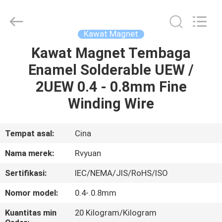
Tianjin
Ruiyuan
Electric
Material
Co,.Ltd.
Kawat Magnet
All
Rights
Reserved.
Kawat Magnet Tembaga
RUMAH
Enamel Solderable UEW /
PRODUK
2UEW 0.4 - 0.8mm Fine
Winding Wire
VIDEO
Tempat asal:
Cina
TENTANG
Nama merek:
Rvyuan
KITA
Sertifikasi:
IEC/NEMA/JIS/RoHS/ISO
WISATA
Nomor model:
0.4-.0.8mm
PABRIK
Kuantitas min
20 Kilogram/Kilogram