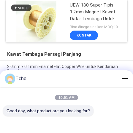
UEW 180 Super Tipis
1.2mm Magnet Kawat
Datar Tembaga Untuk
Berliku
Bisa dinegosiasikan MOQ:10 Kilogram/Kilogram
KONTAK
Kawat Tembaga Persegi Panjang
2.0mm x 0.1mm Enamel Flat Copper Wire untuk Kendaraan
Energi
Echo
Super 1.8mmx0.2mm UL AIW Lapisan Wire Tembaga Lapisan
Lapisan Untuk Motor
10:51 AM
UEWH Kawat tembaga berenamel persegi panjang super tipis
1,5 mm x 0,1 mm untuk penggulungan
Good day, what product are you looking for?
Bad Request
Semua