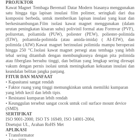
PROJUKTOR
Kawat Magnet Tembaga Beremail Datar Modern biasanya menggunakan
satu hingga tiga lapisan insulasi film polimer, seringkali dari dua
komposisi berbeda, untuk memberikan lapisan insulasi yang kuat dan
berkesinambungan.Film isolasi kawat magnet menggunakan (dalam
urutan peningkatan kisaran suhu) polivinil formal atau Formvar (PVF),
poliuretan, poliamida (PUW), poliester (PEW), poliester-polimida
(EIW), poliamida-polimida (atau amida-imida) ( AI-EIW), dan
polimida (AIW).Kawat magnet berinsulasi polimida mampu beroperasi
hingga 250 °C.Isolasi kawat magnet persegi atau tembaga yang lebih
tebal sering ditambah dengan membungkusnya dengan pita polimida
atau fiberglass bersuhu tinggi, dan belitan yang lengkap sering diresapi
vakum dengan pernis isolasi untuk meningkatkan kekuatan insulasi dan
keandalan belitan jangka panjang.
FITUR DAN MANFAAT
• Kapasitansi sangat rendah
• Faktor ruang yang tinggi memungkinkan untuk memiliki kumparan
yang lebih kecil dan lebih tipis.
• Resistansi kumparan lebih rendah
• Keunggulan tersebut sangat cocok untuk coil surface mount device
(SMD).
SERTIFIKAT
ISO 9001-2000, ISO TS 16949, ISO 14001-2004,
Disetujui UL, Arahan RoHS Met
APLIKASI
• Transformator