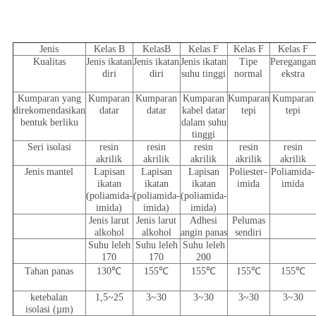
Jenis
Kelas B
KelasB
Kelas F
Kelas F
Kelas F
Kualitas
Jenis ikatan
Jenis ikatan
Jenis ikatan
Tipe
Peregangan
diri
diri
suhu tinggi
normal
ekstra
Kumparan yang
Kumparan
Kumparan
Kumparan
Kumparan
Kumparan
direkomendasikan
datar
datar
kabel datar
tepi
tepi
bentuk berliku
dalam suhu
tinggi
Seri isolasi
resin
resin
resin
resin
resin
akrilik
akrilik
akrilik
akrilik
akrilik
Jenis mantel
Lapisan
Lapisan
Lapisan
Poliester-
Poliamida-
ikatan
ikatan
ikatan
imida
imida
(poliamida-
(poliamida-
(poliamida-
imida)
imida)
imida)
Jenis larut
Jenis larut
Adhesi
Pelumas
alkohol
alkohol
angin panas
sendiri
Suhu leleh
Suhu leleh
Suhu leleh
170
170
200
Tahan panas
130℃
155℃
155℃
155℃
155℃
ketebalan
1,5~25
3~30
3~30
3~30
3~30
isolasi (µm)