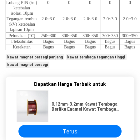
Lubang PIN (/m)
0
0
0
0
0
ketebalan
isolasi 10µm
Tegangan tembus
2.0~3.0
2.0~3.0
2.0~3.0
2.0~3.0
2.0~3.0
(kV) ketebalan
lapisan 10µm
Pelunakan (℃)
250~300
300~350
300~350
300~350
300~350
Fleksibilitas
Bagus
Bagus
Bagus
Bagus
Bagus
Kerekatan
Bagus
Bagus
Bagus
Bagus
Bagus
kawat magnet persegi panjang
kawat tembaga tegangan tinggi
kawat magnet persegi
Dapatkan Harga Terbaik untuk
0.12mm-3.2mm Kawat Tembaga
Berliku Enamel Kawat Tembaga
Persegi Panjang Super Halus
Untuk Proyektor
Terus