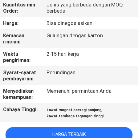
Kuantitas min
Jenis yang berbeda dengan MOQ
Order:
berbeda
KONTROL
KUALITAS
Harga:
Bisa dinegosiasikan
Kemasan
Gulungan dengan karton
rincian:
HUBUNGI
KAMI
Waktu
2-15 hari kerja
pengiriman:
BERITA
Syarat-syarat
Perundingan
pembayaran:
Menyediakan
Memenuhi permintaan Anda
QUOTE
kemampuan:
REQUEST
Cahaya Tinggi:
,
kawat magnet persegi panjang
SUATU
kawat tembaga tegangan tinggi
SITEMAP
HARGA TERBAIK