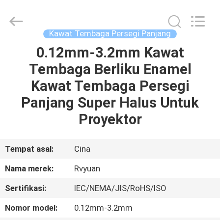
Tianjin
Ruiyuan
Electric
Material
Co,.Ltd.
Kawat Tembaga Persegi Panjang
All
Rights
Reserved.
0.12mm-3.2mm Kawat
RUMAH
Tembaga Berliku Enamel
PRODUK
Kawat Tembaga Persegi
Panjang Super Halus Untuk
VIDEO
Proyektor
TENTANG
Tempat asal:
Cina
KITA
Nama merek:
Rvyuan
Sertifikasi:
IEC/NEMA/JIS/RoHS/ISO
WISATA
PABRIK
Nomor model:
0.12mm-3.2mm